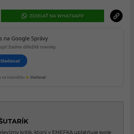
ZDIEĽAŤ NA WHATSAPP
ás na Google Správy
ujsť žiadne dôležité novinky.
Sledovať
★
te na hviezdičku
Sledovať
ŠUTARÍK
elevízny kritik, ktorý v EMEFKA uplatňuje svoje