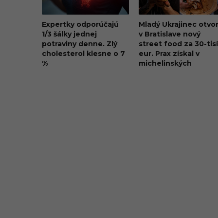
Expertky odporúčajú
Mladý Ukrajinec otvor
1/3 šálky jednej
v Bratislave nový
potraviny denne. Zlý
street food za 30-tis
cholesterol klesne o 7
eur. Prax získal v
%
michelinských
reštauráciách