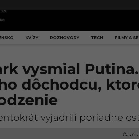
2026
lav
ENSKO
KVÍZY
ROZHOVORY
TECH
FILMY A SE
ark vysmial Putina.
ho dôchodcu, kto
rodzenie
entokrát vyjadrili poriadne ost
Čas čít