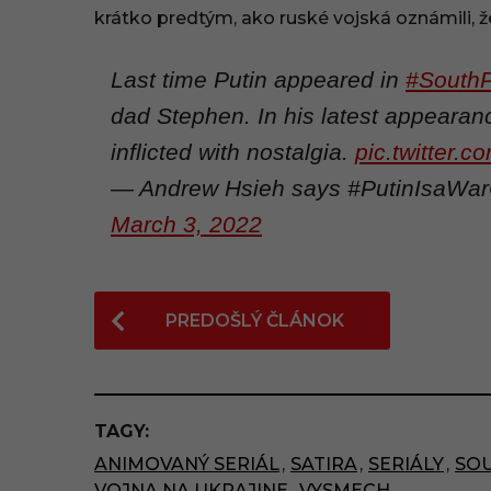
krátko predtým, ako ruské vojská oznámili, ž
6
:
Last time Putin appeared in
#South
2
dad Stephen. In his latest appearanc
inflicted with nostalgia.
pic.twitter
6
— Andrew Hsieh says #PutinIsaWa
March 3, 2022
P
PREDOŠLÝ ČLÁNOK
o
s
t
TAGY:
P
ANIMOVANÝ SERIÁL
,
SATIRA
,
SERIÁLY
,
SO
a
VOJNA NA UKRAJINE
,
VYSMECH