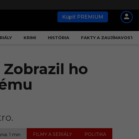
Kúpiť PREMIUM
RIÁLY
KRIMI
HISTÓRIA
FAKTY A ZAUJÍMAVOSTI
 Zobrazil ho
rému
ro.
,
FILMY A SERIÁLY
POLITIKA
ania: 1 min