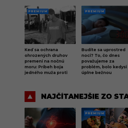
PREMI
PREMI
UM
UM
Keď sa ochrana
Budíte sa uprostred
ohrozených druhov
noci? To, čo dnes
premení na nočnú
považujeme za
moru: Príbeh boja
problém, bolo kedysi
jedného muža proti
úplne bežnou
korytnačej mafii z
súčasťou spánku
Karibiku
NAJČÍTANEJŠIE ZO ST
PREMI
UM