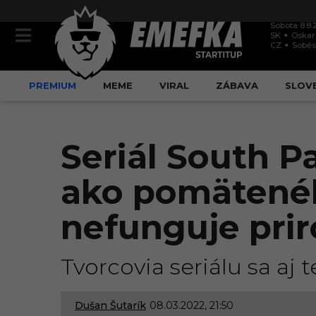
Sobota 8.8.
SK
Oskar
CZ
Soběs
PREMIUM
MEME
VIRAL
ZÁBAVA
SLOV
Seriál South P
ako pomätené
nefunguje pri
Tvorcovia seriálu sa aj t
Dušan Šutarík
08.03.2022, 21:50
0