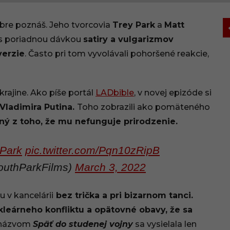
bre poznáš. Jeho tvorcovia
Trey Park
a
Matt
a s poriadnou dávkou
satiry a vulgarizmov
verzie
. Často pri tom vyvolávali pohoršené reakcie,
krajine. Ako píše portál
LADbible
, v novej epizóde si
Vladimira Putina.
Toho zobrazili ako pomäteného
ný z toho, že mu nefunguje prirodzenie.
Park
pic.twitter.com/Pqn10zRipB
outhParkFilms)
March 3, 2022
 v kancelárii
bez trička a pri bizarnom tanci.
kleárneho konfliktu a opätovné obavy, že sa
 názvom
Späť do studenej vojny
sa vysielala len