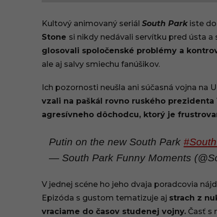
8
Kultový animovaný seriál
South Park
iste do
.
Stone
si nikdy nedávali servítku pred ústa 
glosovali spoločenské problémy a kontro
0
ale aj salvy smiechu fanúšikov.
3
Ich pozornosti neušla ani súčasná vojna na U
.
vzali na paškál rovno ruského prezidenta 
2
agresívneho dôchodcu, ktorý je frustrova
0
Putin on the new South Park
#South
2
— South Park Funny Moments (@S
2
V jednej scéne ho jeho dvaja poradcovia nájdu
,
Epizóda s gustom tematizuje aj
strach z nu
1
vraciame do časov studenej vojny.
Časť s