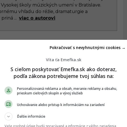
 Vysokej školy múzických umení v Bratislave.
rnému vhľadu do réžie, dramaturgie a
y priná
...
viac o autorovi
Pokračovať s nevyhnutnými cookies →
Víta ťa Emefka.sk
S cieľom poskytovať Emefka.sk ako doteraz,
podľa zákona potrebujeme tvoj súhlas na:
Personalizovaná reklama a obsah, meranie reklamy a obsahu,
prieskum cieľových skupín a vývoj služieb
Láska s nimi ťa vyjde
„Roz***ali mi auto!“
Uchovávanie alebo prístup k informáciám na zariadení
draho. Ženám s týmito
Exfarmárka po videu s
menami sa oblúkom
Gáboríkom čelí
í
vyhýbaj, vysajú z teba
brutálnym vyhrážkam a
Ďalšie informácie
peniaze aj energiu
útokom
Vaše osobné údaje budú spracúvané a informácie z vášho zariadenia