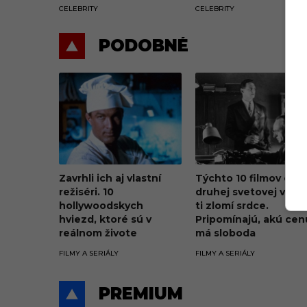
jeho manželka Ivana
penia a hrozia súdo
CELEBRITY
CELEBRITY
PODOBNÉ
Zavrhli ich aj vlastní
Týchto 10 filmov o
režiséri. 10
druhej svetovej vojn
hollywoodskych
ti zlomí srdce.
hviezd, ktoré sú v
Pripomínajú, akú cen
reálnom živote
má sloboda
považované za
FILMY A SERIÁLY
FILMY A SERIÁLY
najhorších kolegov
PREMIUM