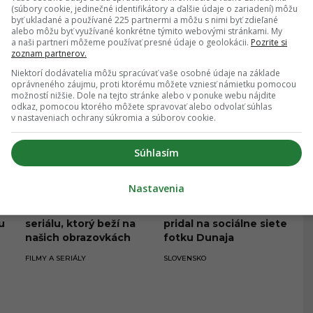
m
(súbory cookie, jedinečné identifikátory a ďalšie údaje o zariadení) môžu
VZŤAHY
CELEBRITY
byť ukladané a používané 225 partnermi a môžu s nimi byť zdieľané
alebo môžu byť využívané konkrétne týmito webovými stránkami. My
a naši partneri môžeme používať presné údaje o geolokácii.
Pozrite si
zoznam partnerov.
Niektorí dodávatelia môžu spracúvať vaše osobné údaje na základe
oprávneného záujmu, proti ktorému môžete vzniesť námietku pomocou
možností nižšie. Dole na tejto stránke alebo v ponuke webu nájdite
odkaz, pomocou ktorého môžete spravovať alebo odvolať súhlas
v nastaveniach ochrany súkromia a súborov cookie.
Súhlasím
Odišla známa tvár
Hviezda Upírskych
Nastavenia
e
televízie: Zomrela
denníkov na
herečka z obľúbeného
Slovensku: Herec
u
seriálu, ktorý beží na
pridal na sociálne siete
našich obrazovkách
fotku Dunaja
roky
FILMY A SERIÁLY
SLOVENSKO