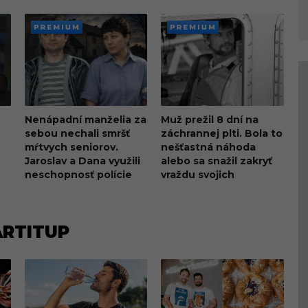
PREMI
PREMI
UM
UM
Nenápadní manželia za
Muž prežil 8 dní na
sebou nechali smršť
záchrannej plti. Bola to
mŕtvych seniorov.
nešťastná náhoda
Jaroslav a Dana využili
alebo sa snažil zakryť
neschopnosť polície
vraždu svojich
blízkych?
ARTITUP