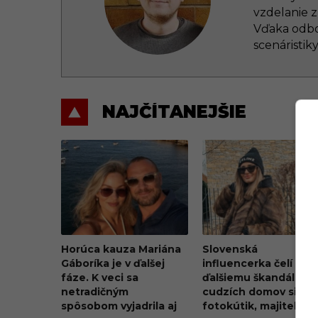
vzdelanie z
Vďaka odbo
scenáristik
NAJČÍTANEJŠIE
Horúca kauza Mariána
Slovenská
Gáboríka je v ďalšej
influencerka čelí
fáze. K veci sa
ďalšiemu škandálu. Z
netradičným
cudzích domov si rob
spôsobom vyjadrila aj
fotokútik, majitelia