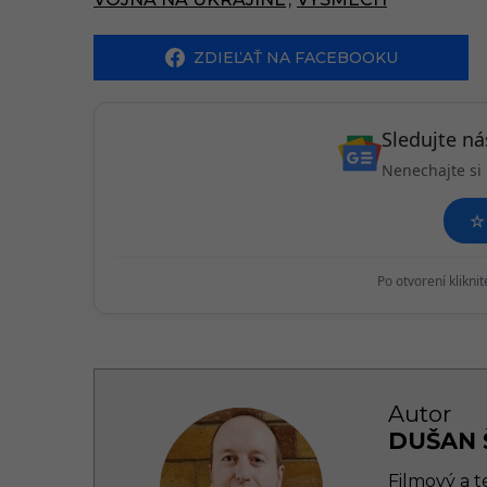
g
i
ZDIEĽAŤ NA FACEBOOKU
n
a
Sledujte n
t
Nenechajte si 
i
☆
o
n
Po otvorení klikni
Autor
DUŠAN 
Filmový a t