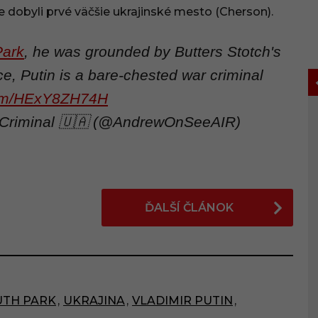
e dobyli prvé väčšie ukrajinské mesto (Cherson).
Park
, he was grounded by Butters Stotch's
e, Putin is a bare-chested war criminal
.com/HExY8ZH74H
rCriminal 🇺🇦 (@AndrewOnSeeAIR)
ĎALŠÍ ČLÁNOK
UTH PARK
,
UKRAJINA
,
VLADIMIR PUTIN
,