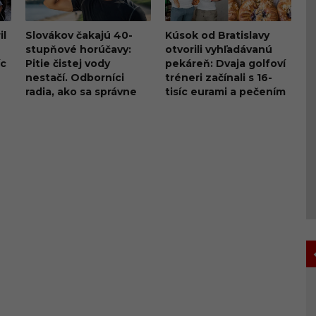
il
Slovákov čakajú 40-
Kúsok od Bratislavy
stupňové horúčavy:
otvorili vyhľadávanú
íc
Pitie čistej vody
pekáreň: Dvaja golfoví
nestačí. Odborníci
tréneri začínali s 16-
radia, ako sa správne
tisíc eurami a pečením
hydratovať
v garáži