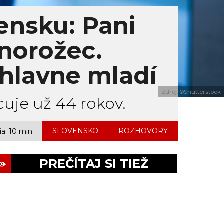
vensku: Pani
dnorožec.
hlavne mladí
Zdroj: ©Shutterstock
cuje už 44 rokov.
,
SLOVENSKO
ROZHOVORY
ia: 10 min
PREČÍTAJ SI TIEŽ