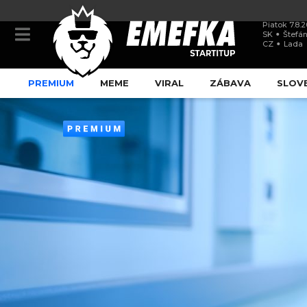
Piatok 7.8.
SK
Štefán
CZ
Lada
PREMIUM
MEME
VIRAL
ZÁBAVA
SLOV