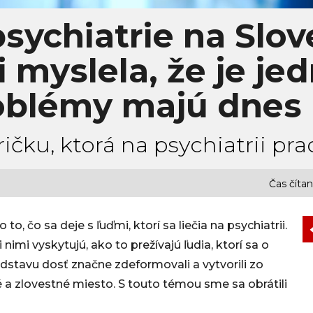
psychiatrie na Slo
i myslela, že je je
oblémy majú dnes 
ičku, ktorá na psychiatrii pra
Čas čítan
to, čo sa deje s ľuďmi, ktorí sa liečia na psychiatrii.
nimi vyskytujú, ako to prežívajú ľudia, ktorí sa o
stavu dosť značne zdeformovali a vytvorili zo
a zlovestné miesto. S touto témou sme sa obrátili