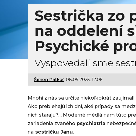
Sestrička zo 
na oddelení s
Psychické pr
Vyspovedali sme sestr
Šimon Patkoš
08.09.2025, 12:06
1
1
Mnohí z nás sa určite niekoľkokrát zaujímali o 
.
Ako prebiehajú ich dni, aké prípady sa medzi 
nich starajú?… Moderné médiá nám túto pred
0
zariadenia zvaného
psychiatria
nebezpečné 
9
na
sestričku Janu
.