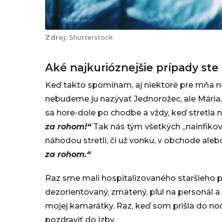
Shutterstock
Aké najkurióznejšie prípady ste 
Keď takto spomínam, aj niektoré pre mňa n
nebudeme ju nazývať Jednorožec, ale Mári
sa hore-dole po chodbe a vždy, keď stretla 
za rohom!“
Tak nás tým všetkých „nainfikov
náhodou stretli, či už vonku, v obchode ale
za rohom.“
Raz sme mali hospitalizovaného staršieho p
dezorientovaný, zmätený, pľul na personál a 
mojej kamarátky. Raz, keď som prišla do nočn
pozdraviť do izby.