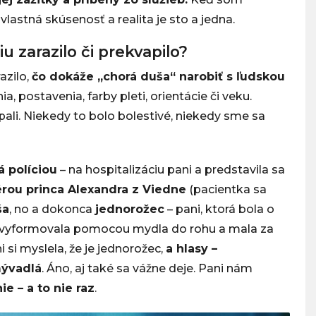
lastná skúsenosť a realita je sto a jedna.
u zarazilo či prekvapilo?
azilo,
čo dokáže „chorá duša“ narobiť s ľudskou
ia, postavenia, farby pleti, orientácie či veku.
ali. Niekedy to bolo bolestivé, niekedy sme sa
á políciou
– na hospitalizáciu pani a predstavila sa
rou princa Alexandra z Viedne
(pacientka sa
ša
, no a dokonca
jednorožec
– pani, ktorá bola o
a vyformovala pomocou mydla do rohu a mala za
 si myslela, že je jednorožec,
a hlasy –
mývadlá
. Áno, aj také sa vážne deje. Pani nám
e – a to nie raz
.