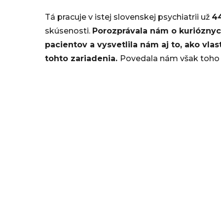
.
Tá pracuje v istej slovenskej psychiatrii už
4
2
skúsenosti.
Porozprávala nám o kurióznyc
pacientov a vysvetlila nám aj to, ako vl
0
tohto zariadenia.
Povedala nám však toho 
2
5
,
1
2
:
4
5