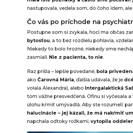
nastupovala, vedela som, do čoho idem, ale v
Čo vás po príchode na psychiatri
Postupne som si zvykala, hoci ma občas zar
bytosťou
, a to bez rozdielu pohlavia, vzdelan
Niekedy to bolo hrozné, niekedy sme necháp
zasmiali.
Nie z pacienta, to nie
.
Raz prišla – lepšie povedané,
bola priveden
ako
Čarovná Mária
, ďalšia udávala, že je
dcé
volala Alexandra), alebo
Intergalaktická Sa
tom vážne presvedčená. Ofinu si vyčesala 
úlohu kŕmiť umývadlá. Aby ste rozumeli: pani
halucinácie – jej káza­li, že má nakŕmiť u
napchala odtoky rožkami,
vytopila oddeleni