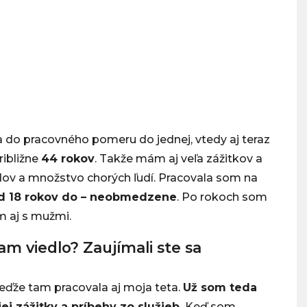
a do pracovného pomeru do jednej, vtedy aj teraz
ribližne
44 rokov
. Takže mám aj veľa zážitkov a
ov a množstvo chorých ľudí. Pracovala som na
od 18 rokov do – neobmedzene
. Po rokoch som
m aj s mužmi.
am viedlo? Zaujímali ste sa
eďže tam pracovala aj moja teta.
Už som teda
ej zážitky a príbehy zo služieb.
Keď som