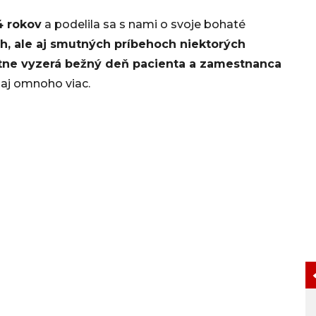
4 rokov
a podelila sa s nami o svoje bohaté
h, ale aj smutných príbehoch niektorých
astne vyzerá bežný deň pacienta a zamestnanca
aj omnoho viac.