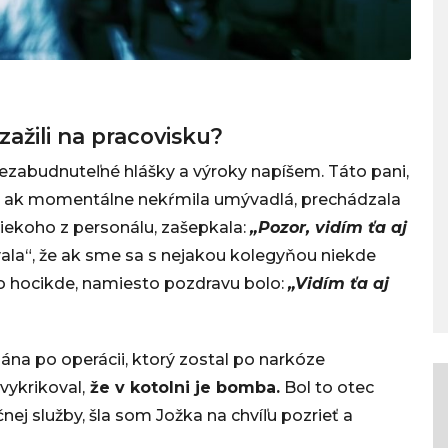
zažili na pracovisku?
ezabudnuteľné hlášky a výroky napíšem. Táto pani,
a, ak momentálne nekŕmila umývadlá, prechádzala
niekoho z personálu, zašepkala:
„Pozor, vidím ťa aj
ala“, že ak sme sa s nejakou kolegyňou niekde
bo hocikde, namiesto pozdravu bolo:
„Vidím ťa aj
ána po operácii, ktorý zostal po narkóze
vykrikoval,
že v kotolni je bomba.
Bol to otec
ej služby, šla som Jožka na chvíľu pozrieť a