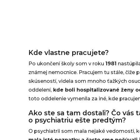
Kde vlastne pracujete?
Po ukončení školy som v roku
1981
nastúpil
známej nemocnice. Pracujem tu stále, čiže p
skúseností, videla som mnoho ťažkých osud
oddelení,
kde boli hospitalizované ženy 
toto oddelenie vymenila za iné, kde pracuje
Ako ste sa tam dostali? Čo vás t
o psychiatriu ešte predtým?
O psychiatrii som mala nejaké vedomosti, k
mala isté poznatky a často sme počúvali j