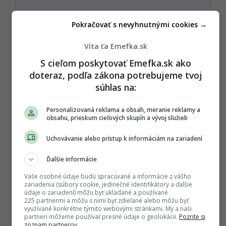
Nechcem odoberať PREMIUM newsletter a Startitup
Pokračovať s nevyhnutnými cookies →
Group newsletter s obsahom a ponukami Startitup a
jeho obchodných partnerov.
Víta ťa Emefka.sk
S cieľom poskytovať Emefka.sk ako
Zaplať jedným kliknutím
doteraz, podľa zákona potrebujeme tvoj
súhlas na:
Alebo
Personalizovaná reklama a obsah, meranie reklamy a
obsahu, prieskum cieľových skupín a vývoj služieb
Zaplatiť kartou
Uchovávanie alebo prístup k informáciám na zariadení
Ďalšie informácie
Súhlasím s
Podmienkami ochrany súkromia
,
Podmienkami používania
,
Všeobecnými obchodnými
Vaše osobné údaje budú spracúvané a informácie z vášho
podmienkami
a
Podmienkami TrustPay.
zariadenia (súbory cookie, jedinečné identifikátory a ďalšie
údaje o zariadení) môžu byť ukladané a používané
225 partnermi a môžu s nimi byť zdieľané alebo môžu byť
využívané konkrétne týmito webovými stránkami. My a naši
P
partneri môžeme používať presné údaje o geolokácii.
Pozrite si
ĎALEJ
zoznam partnerov.