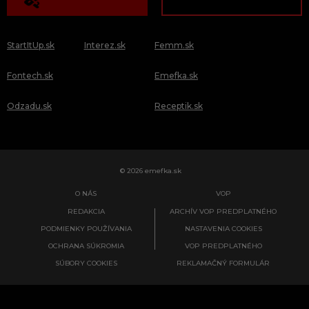
StartItUp.sk
Interez.sk
Femm.sk
Fontech.sk
Emefka.sk
Odzadu.sk
Receptik.sk
© 2026 emefka.sk
O NÁS
VOP
REDAKCIA
ARCHÍV VOP PREDPLATNÉHO
PODMIENKY POUŽÍVANIA
NASTAVENIA COOKIES
OCHRANA SÚKROMIA
VOP PREDPLATNÉHO
SÚBORY COOKIES
REKLAMAČNÝ FORMULÁR