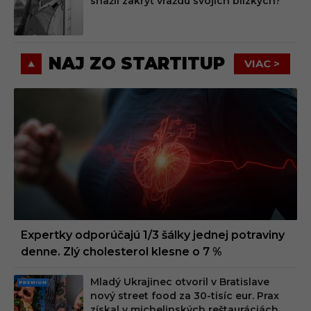
snažil zakryť vraždu svojich blízkych?
M
NAJ ZO STARTITUP
VIAC >
Expertky odporúčajú 1/3 šálky jednej potraviny
denne. Zlý cholesterol klesne o 7 %
Mladý Ukrajinec otvoril v Bratislave
PRE
nový street food za 30-tisíc eur. Prax
MIU
získal v michelinských reštauráciách