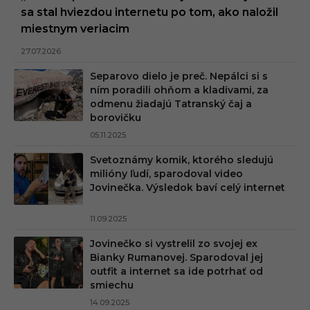
sa stal hviezdou internetu po tom, ako naložil
miestnym veriacim
27.07.2026
Separovo dielo je preč. Nepálci si s
ním poradili ohňom a kladivami, za
odmenu žiadajú Tatranský čaj a
borovičku
05.11.2025
Svetoznámy komik, ktorého sledujú
milióny ľudí, sparodoval video
Jovinečka. Výsledok baví celý internet
11.09.2025
Jovinečko si vystrelil zo svojej ex
Bianky Rumanovej. Sparodoval jej
outfit a internet sa ide potrhať od
smiechu
14.09.2025