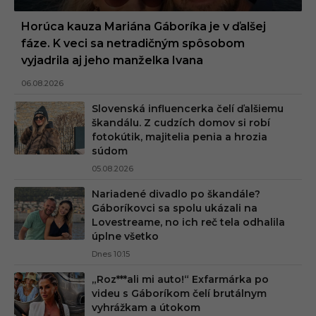
Horúca kauza Mariána Gáboríka je v ďalšej
fáze. K veci sa netradičným spôsobom
vyjadrila aj jeho manželka Ivana
06.08.2026
Slovenská influencerka čelí ďalšiemu
škandálu. Z cudzích domov si robí
fotokútik, majitelia penia a hrozia
súdom
05.08.2026
Nariadené divadlo po škandále?
Gáboríkovci sa spolu ukázali na
Lovestreame, no ich reč tela odhalila
úplne všetko
Dnes 10:15
„Roz***ali mi auto!“ Exfarmárka po
videu s Gáboríkom čelí brutálnym
vyhrážkam a útokom