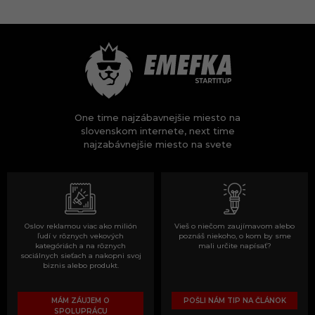
One time najzábavnejšie miesto na
slovenskom internete, next time
najzabávnejšie miesto na svete
Oslov reklamou viac ako milión
Vieš o niečom zaujímavom alebo
ľudí v rôznych vekových
poznáš niekoho, o kom by sme
kategóriách a na rôznych
mali určite napísať?
sociálnych sieťach a nakopni svoj
biznis alebo produkt.
MÁM ZÁUJEM O
POŠLI NÁM TIP NA ČLÁNOK
SPOLUPRÁCU