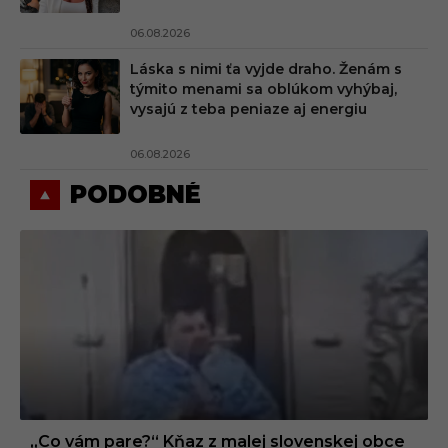
06.08.2026
Láska s nimi ťa vyjde draho. Ženám s
týmito menami sa oblúkom vyhýbaj,
vysajú z teba peniaze aj energiu
06.08.2026
PODOBNÉ
„Co vám pare?“ Kňaz z malej slovenskej obce