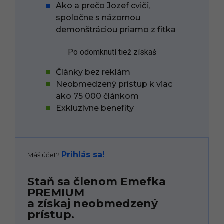
Ako a prečo Jozef cvičí,
spoločne s názornou
demonštráciou priamo z fitka
Po odomknutí tiež získaš
Články bez reklám
Neobmedzený prístup k viac
ako 75 000 článkom
Exkluzívne benefity
Prihlás sa!
Máš účet?
Staň sa členom Emefka
PREMIUM
a získaj neobmedzený
prístup.