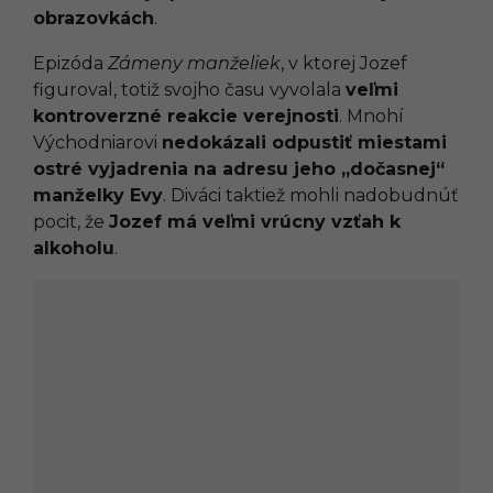
obrazovkách
.
Epizóda
Zámeny manželiek
, v ktorej Jozef
figuroval, totiž svojho času vyvolala
veľmi
kontroverzné reakcie verejnosti
. Mnohí
Východniarovi
nedokázali odpustiť miestami
ostré vyjadrenia na adresu jeho „dočasnej“
manželky Evy
. Diváci taktiež mohli nadobudnúť
pocit, že
Jozef má veľmi vrúcny vzťah k
alkoholu
.