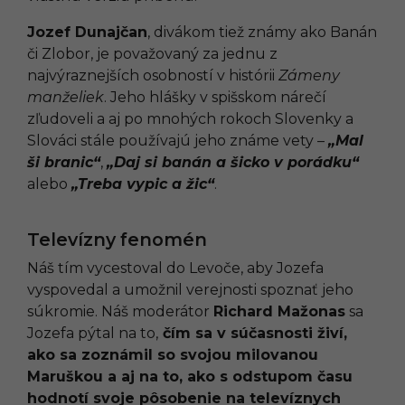
Jozef Dunajčan
, divákom tiež známy ako Banán
či Zlobor, je považovaný za jednu z
najvýraznejších osobností v histórii
Zámeny
manželiek
. Jeho hlášky v spišskom nárečí
zľudoveli a aj po mnohých rokoch Slovenky a
Slováci stále používajú jeho známe vety –
„Mal
ši branic“
,
„Daj si banán a šicko v porádku“
alebo
„Treba vypic a žic“
.
Televízny fenomén
Náš tím vycestoval do Levoče, aby Jozefa
vyspovedal a umožnil verejnosti spoznať jeho
súkromie. Náš moderátor
Richard Mažonas
sa
Jozefa pýtal na to,
čím sa v súčasnosti živí,
ako sa zoznámil so svojou milovanou
Maruškou a aj na to, ako s odstupom času
hodnotí svoje pôsobenie na televíznych