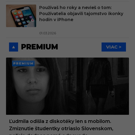
Používaš ho roky a nevieš o tom:
Používatelia objavili tajomstvo ikonky
hodín v iPhone
01.03.2026
PREMIUM
VIAC >
PREMI
UM
Ľudmila odišla z diskotéky len s mobilom.
Zmiznutie študentky otriaslo Slovenskom,