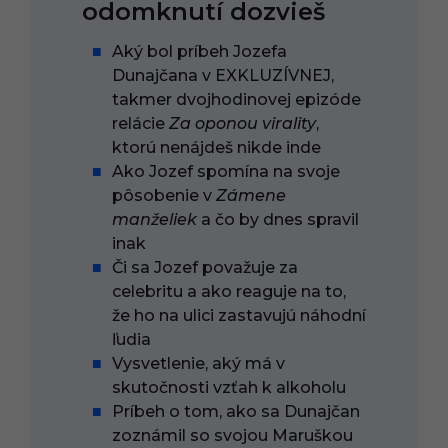
odomknutí dozvieš
Aký bol príbeh Jozefa
Dunajčana v EXKLUZÍVNEJ,
takmer dvojhodinovej epizóde
relácie
Za oponou virality
,
ktorú nenájdeš nikde inde
Ako Jozef spomína na svoje
pôsobenie v
Zámene
manželiek
a čo by dnes spravil
inak
Či sa Jozef považuje za
celebritu a ako reaguje na to,
že ho na ulici zastavujú náhodní
ľudia
Vysvetlenie, aký má v
skutočnosti vzťah k alkoholu
Príbeh o tom, ako sa Dunajčan
zoznámil so svojou Maruškou