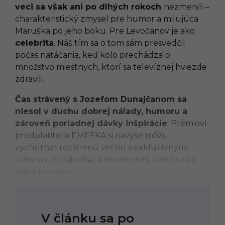
veci sa však ani po dlhých rokoch
nezmenili –
charakteristický zmysel pre humor a milujúca
Maruška po jeho boku. Pre Levočanov je ako
celebrita
. Náš tím sa o tom sám presvedčil
počas natáčania, keď kolo prechádzalo
množstvo miestnych, ktorí sa televíznej hviezde
zdravili.
Čas strávený s Jozefom Dunajčanom sa
niesol v duchu dobrej nálady, humoru a
zároveň poriadnej dávky inšpirácie
. Prémioví
predplatitelia EMEFKA si navyše môžu
vychutnať rozšírenú verziu s exkluzívnymi
zábermi zo zákulisia a momentmi, ktoré sa do
videa nezmestili.
V článku sa po