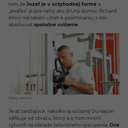
tom, že
Jozef je v úctyhodnej forme
a
„posilka“ je pre neho ako druhý domov. Richard,
ktorý má takisto vzťah k posilňovaniu, s nim
absolvoval
spoločné cvičenie
.
EMEFKA
Je až zarážajúce, nakoľko sa súčasný Dunajčan
odlišuje od obrazu, ktorý si o ňom mnohí
vytvorili na základe televízneho vystúpenia.
Dve