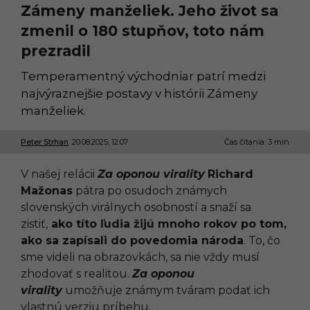
Zámeny manželiek. Jeho život sa
zmenil o 180 stupňov, toto nám
prezradil
Temperamentný východniar patrí medzi
najvýraznejšie postavy v histórii Zámeny
manželiek.
Peter Strhan
20.08.2025, 12:07
1
Čas čítania: 3 min
6
.
V našej relácii
Za oponou virality
Richard
0
7
Mažonas
pátra po osudoch známych
.
slovenských virálnych osobností a snaží sa
2
0
zistiť,
ako títo ľudia žijú mnoho rokov po tom,
2
ako sa zapísali do povedomia národa
. To, čo
6
,
sme videli na obrazovkách, sa nie vždy musí
1
zhodovať s realitou.
Za oponou
0
:
virality
umožňuje známym tváram podať ich
5
vlastnú verziu príbehu.
7