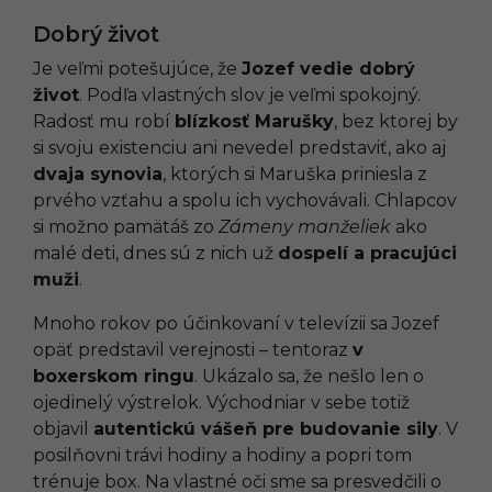
Dobrý život
Je veľmi potešujúce, že
Jozef vedie dobrý
život
. Podľa vlastných slov je veľmi spokojný.
Radosť mu robí
blízkosť Marušky
, bez ktorej by
si svoju existenciu ani nevedel predstaviť, ako aj
dvaja synovia
, ktorých si Maruška priniesla z
prvého vzťahu a spolu ich vychovávali. Chlapcov
si možno pamätáš zo
Zámeny manželiek
ako
malé deti, dnes sú z nich už
dospelí a pracujúci
muži
.
Mnoho rokov po účinkovaní v televízii sa Jozef
opäť predstavil verejnosti – tentoraz
v
boxerskom ringu
. Ukázalo sa, že nešlo len o
ojedinelý výstrelok. Východniar v sebe totiž
objavil
autentickú vášeň pre budovanie sily
. V
posilňovni trávi hodiny a hodiny a popri tom
trénuje box. Na vlastné oči sme sa presvedčili o