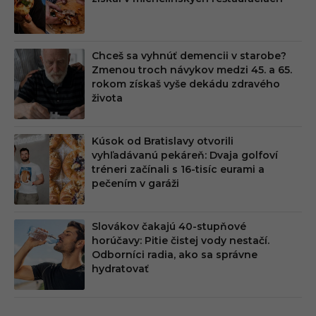
M
Chceš sa vyhnúť demencii v starobe?
Zmenou troch návykov medzi 45. a 65.
rokom získaš vyše dekádu zdravého
života
Kúsok od Bratislavy otvorili
vyhľadávanú pekáreň: Dvaja golfoví
tréneri začínali s 16-tisíc eurami a
pečením v garáži
Slovákov čakajú 40-stupňové
horúčavy: Pitie čistej vody nestačí.
Odborníci radia, ako sa správne
hydratovať