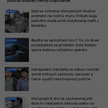
polícia dodnes nemá odpovede
Keď sa ochrana ohrozených druhov
PRE
premení na nočnú moru: Príbeh boja
MIU
jedného muža proti korytnačej mafii z
M
Karibiku
Budíte sa uprostred noci? To, čo dnes
PRE
považujeme za problém, bolo kedysi
MIU
úplne bežnou súčasťou spánku
M
Nenápadní manželia za sebou nechali
PRE
smršť mŕtvych seniorov. Jaroslav a
MIU
Dana využili neschopnosť polície
M
Muž prežil 8 dní na záchrannej plti.
PRE
Bola to nešťastná náhoda alebo sa
MIU