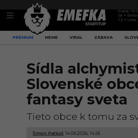
Piatok 7.8.
SK
Štefán
CZ
Lada
PREMIUM
MEME
VIRAL
ZÁBAVA
SLOV
Sídla alchymis
Slovenské obce
fantasy sveta
Tieto obce k tomu za sv
Šimon Patkoš
14.06.2026, 14:26
1