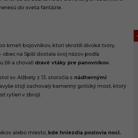
enesú do sveta fantázie.
 kmeň bojovníkov, ktorí skrotili divoké tvory.
– obec na Spiši dostala svoj názov podľa
u žili a chovali
dravé vtáky pre panovníkov.
l sv. Alžbety z 13. storočia s
nádhernými
avyše stojí zachovalý kamenný gotický most, ktorý
 rytieri v zbroji.
níkov alebo miesto,
kde hniezdia poslovia noci.