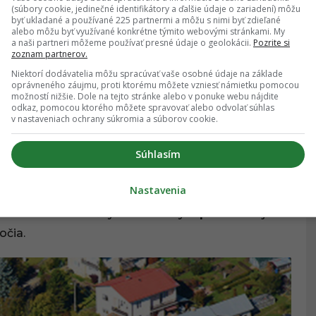
(súbory cookie, jedinečné identifikátory a ďalšie údaje o zariadení) môžu
byť ukladané a používané 225 partnermi a môžu s nimi byť zdieľané
alebo môžu byť využívané konkrétne týmito webovými stránkami. My
hotári susednej Červenice, celý tento región
a naši partneri môžeme používať presné údaje o geolokácii.
Pozrite si
ôlňami a drahými kameňmi,
čo obci Zlatá Baňa
zoznam partnerov.
 Ide o obec, ktorá dostala elektrinu ako posledná
Niektorí dodávatelia môžu spracúvať vaše osobné údaje na základe
oprávneného záujmu, proti ktorému môžete vzniesť námietku pomocou
možností nižšie. Dole na tejto stránke alebo v ponuke webu nájdite
odkaz, pomocou ktorého môžete spravovať alebo odvolať súhlas
v nastaveniach ochrany súkromia a súborov cookie.
Súhlasím
Nastavenia
ej dediny skrytej v hlbokých, večne zelených
Tatier a ich skutočným historickým pokladom je
očia.