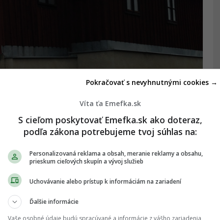
Pokračovať s nevyhnutnými cookies →
Víta ťa Emefka.sk
 Ondavskej vrchoviny a panuje v nej
absolútna
milovníka fantasy je to dokonalý ekvivalent
S cieľom poskytovať Emefka.sk ako doteraz,
podľa zákona potrebujeme tvoj súhlas na:
ivilizovaného kráľovstva.
Personalizovaná reklama a obsah, meranie reklamy a obsahu,
prieskum cieľových skupín a vývoj služieb
Uchovávanie alebo prístup k informáciám na zariadení
ahých kovov a monumentálnych siení hlboko pod
Ďalšie informácie
istóriu neodmysliteľne spojenú s horníctvom a
Vaše osobné údaje budú spracúvané a informácie z vášho zariadenia
ôležité centrum celého okolitého banského revíru.