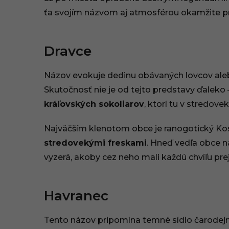
0
ťa svojím názvom aj atmosférou okamžite pr
:
Dravce
0
0
Názov evokuje dedinu obávaných lovcov alebo
Skutočnosť nie je od tejto predstavy ďaleko 
kráľovských sokoliarov
, ktorí tu v stredovek
Najväčším klenotom obce je ranogotický Kosto
stredovekými freskami
. Hneď vedľa obce n
vyzerá, akoby cez neho mali každú chvíľu prejsť
Havranec
Tento názov pripomína temné sídlo čarodej