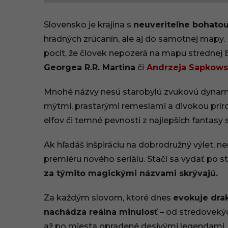
4
Slovensko je krajina s
neuveriteľne bohatou
.
hradných zrúcanín, ale aj do samotnej map
pocit, že človek nepozerá na mapu strednej Eu
0
Georgea R.R. Martina
či
Andrzeja Sapkow
6
Mnohé názvy nesú starobylú zvukovú dynami
.
mýtmi, prastarými remeslami a divokou príro
2
elfov či temné pevnosti z najlepších fantasy 
0
Ak hľadáš inšpiráciu na dobrodružný výlet, 
2
premiéru nového seriálu. Stačí sa vydať po 
za týmito magickými názvami skrývajú.
6
,
Za každým slovom, ktoré dnes
evokuje drak
nachádza reálna minulosť
– od stredovekýc
1
až po miesta opradené desivými legendami.