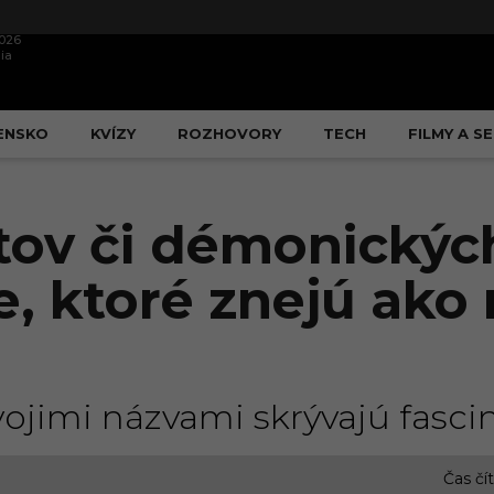
2026
ia
ENSKO
KVÍZY
ROZHOVORY
TECH
FILMY A SE
tov či démonickýc
, ktoré znejú ako 
ojimi názvami skrývajú fasci
Čas čí