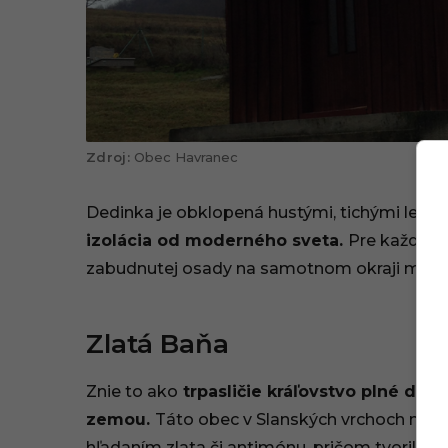
Obec Havranec
Dedinka je obklopená hustými, tichými lesmi
izolácia od moderného sveta.
Pre každého 
zabudnutej osady na samotnom okraji mapy c
Zlatá Baňa
Znie to ako
trpasličie kráľovstvo plné dr
zemou.
Táto obec v Slanských vrchoch má h
hľadaním zlata či antimónu, pričom tvorila d