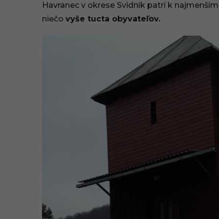
Havranec v okrese Svidník patrí k najmenším 
niečo
vyše tucta obyvateľov.