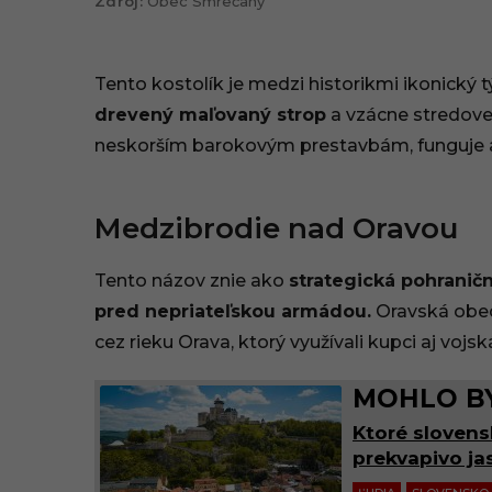
Obec Smrečany
Tento kostolík je medzi historikmi ikonický
drevený maľovaný strop
a vzácne stredove
neskorším barokovým prestavbám, funguje ak
Medzibrodie nad Oravou
Tento názov znie ako
strategická pohranič
pred nepriateľskou armádou.
Oravská obec
cez rieku Orava, ktorý využívali kupci aj voj
MOHLO BY
Ktoré slovens
prekvapivo jas