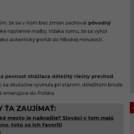
 tým, že sa v ňom bez zmien zachoval
pôvodný
ké nástenné maľby. Vďaka tomu, že sa vyhol
o autentický portál do hlbokej minulosti.
ná pevnosť strážiaca dôležitý riečny prechod
 sa skutočne vyvinula pri starom, dôležitom brode
ská smerujúce do Poľska.
 ŤA ZAUJÍMAŤ:
ké mesto je najkrajšie? Slováci v tom majú
no, toto sú ich favoriti