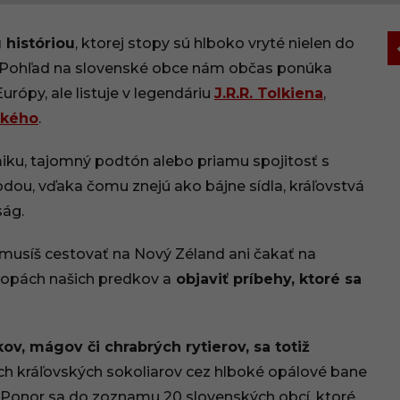
 históriou
, ktorej stopy sú hlboko vryté nielen do
y. Pohľad na slovenské obce nám občas ponúka
rópy, ale listuje v legendáriu
J.R.R. Tolkiena
,
ského
.
ku, tajomný podtón alebo priamu spojitosť s
dou, vďaka čomu znejú ako bájne sídla, kráľovstvá
ság.
nemusíš cestovať na Nový Zéland ani čakať na
stopách našich predkov a
objaviť príbehy, ktoré sa
ov, mágov či chrabrých rytierov, sa totiž
h kráľovských sokoliarov cez hlboké opálové bane
 Ponor sa do zoznamu 20 slovenských obcí, ktoré