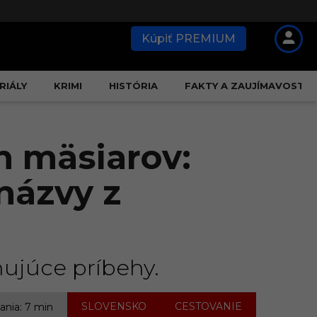
Kúpiť PREMIUM
RIÁLY
KRIMI
HISTÓRIA
FAKTY A ZAUJÍMAVOSTI
h mäsiarov:
názvy z
nujúce príbehy.
,
SLOVENSKO
CESTOVANIE
tania: 7 min