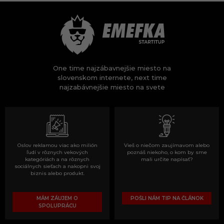
One time najzábavnejšie miesto na
slovenskom internete, next time
najzabávnejšie miesto na svete
Oslov reklamou viac ako milión
Vieš o niečom zaujímavom alebo
ľudí v rôznych vekových
poznáš niekoho, o kom by sme
kategóriách a na rôznych
mali určite napísať?
sociálnych sieťach a nakopni svoj
biznis alebo produkt.
MÁM ZÁUJEM O
POŠLI NÁM TIP NA ČLÁNOK
SPOLUPRÁCU