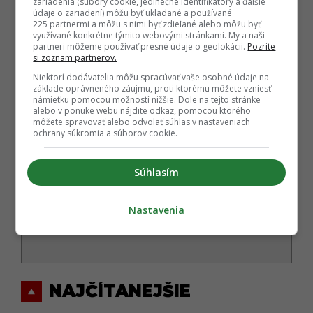
zariadenia (súbory cookie, jedinečné identifikátory a ďalšie
údaje o zariadení) môžu byť ukladané a používané
225 partnermi a môžu s nimi byť zdieľané alebo môžu byť
využívané konkrétne týmito webovými stránkami. My a naši
partneri môžeme používať presné údaje o geolokácii.
Pozrite
si zoznam partnerov.
Niektorí dodávatelia môžu spracúvať vaše osobné údaje na
základe oprávneného záujmu, proti ktorému môžete vzniesť
námietku pomocou možností nižšie. Dole na tejto stránke
alebo v ponuke webu nájdite odkaz, pomocou ktorého
môžete spravovať alebo odvolať súhlas v nastaveniach
ochrany súkromia a súborov cookie.
Autor
Súhlasím
MÁRIO BUDINSKÝ
Absolvent grafického dizajnu na UAT v Bratislave a
marketingovej komunikácie na UCM v Trnave, ktorý
Nastavenia
sa už viac ako 10 rokov profesionálne venuje analýze
internetových trendov, digi
...
viac o autorovi
NAJČÍTANEJŠIE