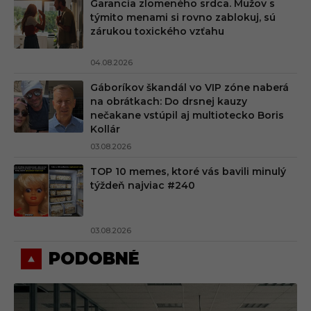
Garancia zlomeného srdca. Mužov s
týmito menami si rovno zablokuj, sú
zárukou toxického vzťahu
04.08.2026
Gáboríkov škandál vo VIP zóne naberá
na obrátkach: Do drsnej kauzy
nečakane vstúpil aj multiotecko Boris
Kollár
03.08.2026
TOP 10 memes, ktoré vás bavili minulý
týždeň najviac #240
03.08.2026
PODOBNÉ