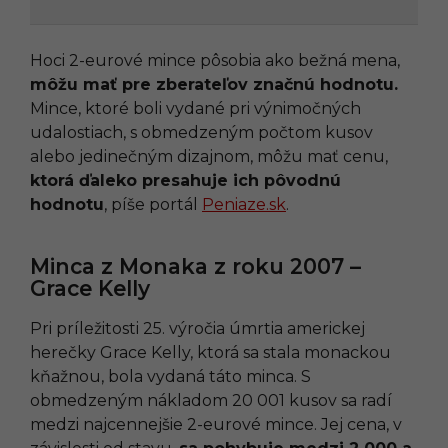
Hoci 2-eurové mince pôsobia ako bežná mena,
môžu mať pre zberateľov značnú hodnotu.
Mince, ktoré boli vydané pri výnimočných
udalostiach, s obmedzeným počtom kusov
alebo jedinečným dizajnom, môžu mať cenu,
ktorá ďaleko presahuje ich pôvodnú
hodnotu
, píše portál
Peniaze.sk
.
Minca z Monaka z roku 2007 –
Grace Kelly
Pri príležitosti 25. výročia úmrtia americkej
herečky Grace Kelly, ktorá sa stala monackou
kňažnou, bola vydaná táto minca. S
obmedzeným nákladom 20 001 kusov sa radí
medzi najcennejšie 2-eurové mince. Jej cena, v