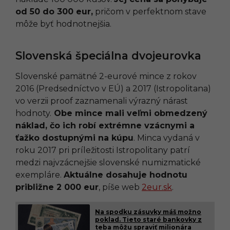
od 50 do 300 eur,
pričom v perfektnom stave
môže byť hodnotnejšia.
Slovenská špeciálna dvojeurovka
Slovenské pamätné 2-eurové mince z rokov
2016 (Predsedníctvo v EÚ) a 2017 (Istropolitana)
vo verzii proof zaznamenali výrazný nárast
hodnoty.
Obe mince mali veľmi obmedzený
náklad, čo ich robí extrémne vzácnymi a
ťažko dostupnými na kúpu
. Minca vydaná v
roku 2017 pri príležitosti Istropolitany patrí
medzi najvzácnejšie slovenské numizmatické
exempláre.
Aktuálne dosahuje hodnotu
približne 2 000 eur
, píše web
2eur.sk
.
Na spodku zásuvky máš možno
poklad. Tieto staré bankovky z
teba môžu spraviť milionára