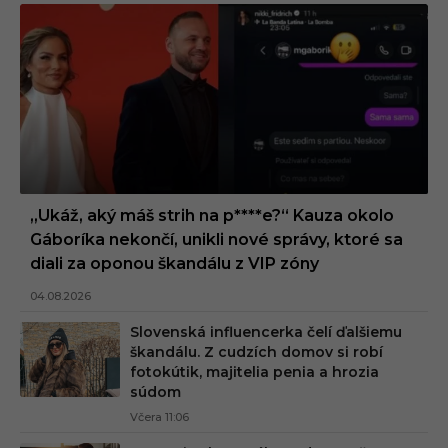
„Ukáž, aký máš strih na p****e?“ Kauza okolo
Gáboríka nekončí, unikli nové správy, ktoré sa
diali za oponou škandálu z VIP zóny
04.08.2026
Slovenská influencerka čelí ďalšiemu
škandálu. Z cudzích domov si robí
fotokútik, majitelia penia a hrozia
súdom
Včera 11:06