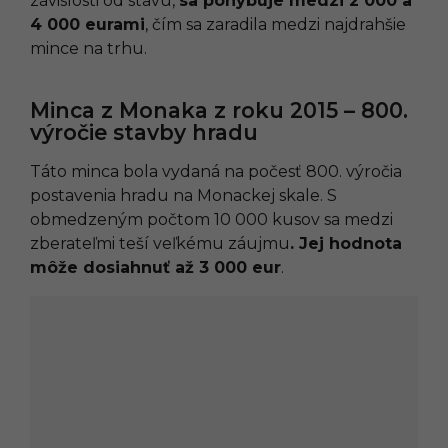
závislosti od stavu,
sa pohybuje medzi 2 000 a
4 000 eurami
, čím sa zaradila medzi najdrahšie
mince na trhu.
Minca z Monaka z roku 2015 – 800.
výročie stavby hradu
Táto minca bola vydaná na počesť 800. výročia
postavenia hradu na Monackej skale. S
obmedzeným počtom 10 000 kusov sa medzi
zberateľmi teší veľkému záujmu
. Jej hodnota
môže dosiahnuť až 3 000 eur
.