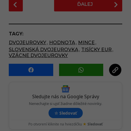
P
ĎALEJ
o
s
t
P
TAGY:
a
DVOJEUROVKY
,
HODNOTA
,
MINCE
,
g
SLOVENSKÁ DVOJEUROVKA
,
TISÍCKY EUR
,
i
VZÁCNE DVOJEUROVKY
n
a
t
i
o
Sledujte nás na Google Správy
n
Nenechajte si ujsť žiadne dôležité novinky.
☆
Sledovať
★
Po otvorení kliknite na hviezdičku
Sledovať