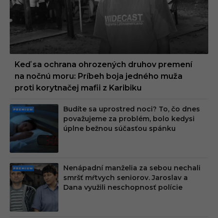
Keď sa ochrana ohrozených druhov premení
na nočnú moru: Príbeh boja jedného muža
proti korytnačej mafii z Karibiku
Budíte sa uprostred noci? To, čo dnes
PRE
považujeme za problém, bolo kedysi
MIU
úplne bežnou súčasťou spánku
M
Nenápadní manželia za sebou nechali
PRE
smršť mŕtvych seniorov. Jaroslav a
MIU
Dana využili neschopnosť polície
M