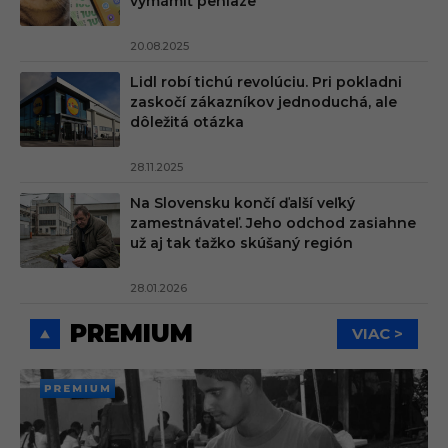
vymámiť peniaze
20.08.2025
Lidl robí tichú revolúciu. Pri pokladni
zaskočí zákazníkov jednoduchá, ale
dôležitá otázka
28.11.2025
Na Slovensku končí ďalší veľký
zamestnávateľ. Jeho odchod zasiahne
už aj tak ťažko skúšaný región
28.01.2026
PREMIUM
VIAC >
PREMI
UM