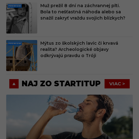
Muž prežil 8 dní na záchrannej plti.
PRE
Bola to nešťastná náhoda alebo sa
MIU
snažil zakryť vraždu svojich blízkych?
M
Mýtus zo školských lavíc či krvavá
PRE
realita? Archeologické objavy
MIU
odkrývajú pravdu o Tróji
M
NAJ ZO STARTITUP
VIAC >