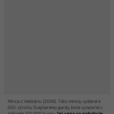
Minca z Vatikánu (2006). Táto minca, vydaná k
500. výročiu Švajčiarskej gardy, bola vyrazená v
náklade 100 000 kusov.
Jej cena sa pohybuje