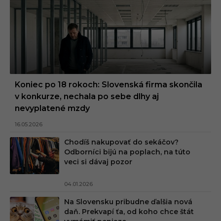
Koniec po 18 rokoch: Slovenská firma skončila
v konkurze, nechala po sebe dlhy aj
nevyplatené mzdy
16.05.2026
Chodíš nakupovať do sekáčov?
Odborníci bijú na poplach, na túto
veci si dávaj pozor
04.01.2026
Na Slovensku pribudne ďalšia nová
daň. Prekvapí ťa, od koho chce štát