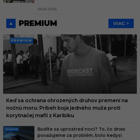
06.04.2026
PREMIUM
VIAC >
PREMI
UM
Keď sa ochrana ohrozených druhov premení na
nočnú moru: Príbeh boja jedného muža proti
korytnačej mafii z Karibiku
Budíte sa uprostred noci? To, čo dnes
PRE
považujeme za problém, bolo kedysi
MIU