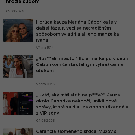
hrozia súdom
05.08.2026
Horúca kauza Mariána Gáboríka je v
ďalšej fáze. K veci sa netradičným
spôsobom vyjadrila aj jeho manželka
Ivana
Včera 15:14
„Roz***ali mi auto!“ Exfarmárka po videu s
Gáboríkom čelí brutálnym vyhrážkam a
útokom
Včera 09:57
„Ukáž, aký máš strih na p****e?“ Kauza
okolo Gáboríka nekončí, unikli nové
správy, ktoré sa diali za oponou škandálu
z VIP zóny
04.08.2026
Garancia zlomeného srdca. Mužov s