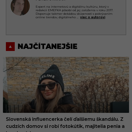
Expert na internetovú a digitálnu kultúru, ktorý v
redakcii EMEFKA pôsobí od jej založenia v roku 2017.
Disponuje takmer dekádou skúseností s pokrývaním
online trendov, digitálneho
...
viac o autorovi
NAJČÍTANEJŠIE
Slovenská influencerka čelí ďalšiemu škandálu. Z
cudzích domov si robí fotokútik, majitelia penia a