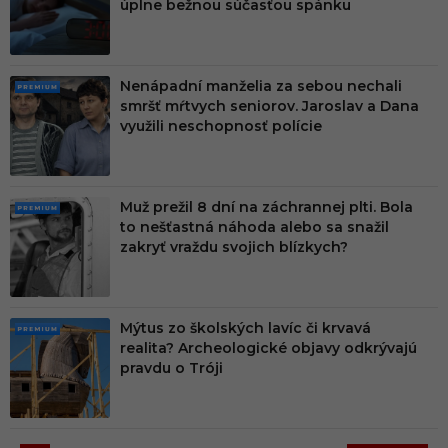
úplne bežnou súčasťou spánku
M
Nenápadní manželia za sebou nechali
PRE
smršť mŕtvych seniorov. Jaroslav a Dana
MIU
využili neschopnosť polície
M
Muž prežil 8 dní na záchrannej plti. Bola
PRE
to nešťastná náhoda alebo sa snažil
MIU
zakryť vraždu svojich blízkych?
M
Mýtus zo školských lavíc či krvavá
PRE
realita? Archeologické objavy odkrývajú
MIU
pravdu o Tróji
M