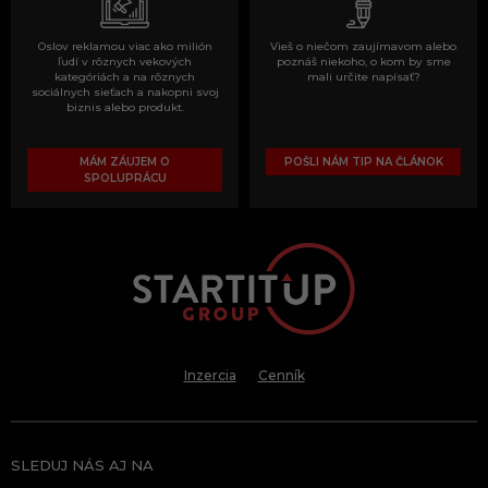
Oslov reklamou viac ako milión
Vieš o niečom zaujímavom alebo
ľudí v rôznych vekových
poznáš niekoho, o kom by sme
kategóriách a na rôznych
mali určite napísať?
sociálnych sieťach a nakopni svoj
biznis alebo produkt.
MÁM ZÁUJEM O
POŠLI NÁM TIP NA ČLÁNOK
SPOLUPRÁCU
Inzercia
Cenník
SLEDUJ NÁS AJ NA