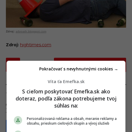
arbroath.blogspot.com
Zdroj:
hightimes.com
P
ĎALEJ
o
Pokračovať s nevyhnutnými cookies →
s
Víta ťa Emefka.sk
t
S cieľom poskytovať Emefka.sk ako
P
TAGY:
doteraz, podľa zákona potrebujeme tvoj
a
ALKOHOL
,
MARIHUANA
,
POHOVORY
,
SKOLA
,
súhlas na:
g
TRÁVA
,
UNIVERZITA
i
Personalizovaná reklama a obsah, meranie reklamy a
n
obsahu, prieskum cieľových skupín a vývoj služieb
a