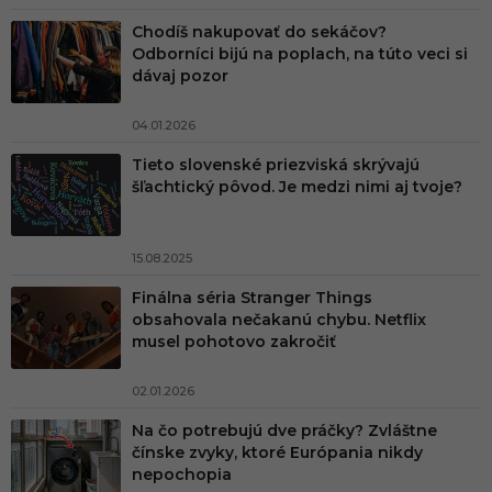
Chodíš nakupovať do sekáčov?
Odborníci bijú na poplach, na túto veci si
dávaj pozor
04.01.2026
Tieto slovenské priezviská skrývajú
šľachtický pôvod. Je medzi nimi aj tvoje?
15.08.2025
Finálna séria Stranger Things
obsahovala nečakanú chybu. Netflix
musel pohotovo zakročiť
02.01.2026
Na čo potrebujú dve práčky? Zvláštne
čínske zvyky, ktoré Európania nikdy
nepochopia