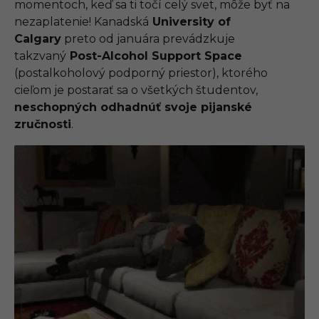
momentoch, keď sa ti točí celý svet, môže byť na
nezaplatenie! Kanadská
University of
Calgary
preto od januára prevádzkuje
takzvaný
Post-Alcohol Support Space
(postalkoholový podporný priestor), ktorého
cieľom je postarať sa o všetkých študentov,
neschopných odhadnúť svoje pijanské
zručnosti
.