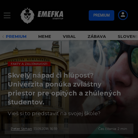
PREMIUM
PREMIUM
MEME
VIRAL
ZÁBAVA
SLOVEN
FAKTY A ZAUJÍMAVOSTI
Skvelý nápad či hlúposť?
Univerzita ponúka zvláštny
priestor pre opitých a zhúlených
študentov.
Vieš si to predstaviť na svojej škole?
Peter Strhan
13.09.2018, 16:59
3
Čas čítania: 2 min
0