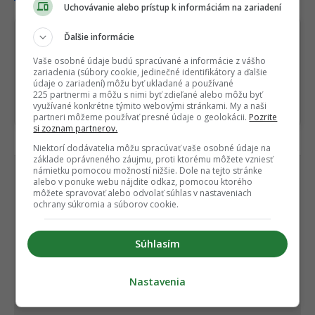
Uchovávanie alebo prístup k informáciám na zariadení
t
i
Ďalšie informácie
o
Sledujte nás na Google Správy
Vaše osobné údaje budú spracúvané a informácie z vášho
n
Nenechajte si ujsť žiadne dôležité novinky.
zariadenia (súbory cookie, jedinečné identifikátory a ďalšie
údaje o zariadení) môžu byť ukladané a používané
☆
Sledovať
225 partnermi a môžu s nimi byť zdieľané alebo môžu byť
využívané konkrétne týmito webovými stránkami. My a naši
★
Po otvorení kliknite na hviezdičku
Sledovať
partneri môžeme používať presné údaje o geolokácii.
Pozrite
si zoznam partnerov.
Niektorí dodávatelia môžu spracúvať vaše osobné údaje na
REKLAMA
základe oprávneného záujmu, proti ktorému môžete vzniesť
námietku pomocou možností nižšie. Dole na tejto stránke
alebo v ponuke webu nájdite odkaz, pomocou ktorého
môžete spravovať alebo odvolať súhlas v nastaveniach
ochrany súkromia a súborov cookie.
Súhlasím
Nastavenia