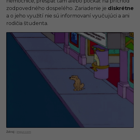
nemocnice, prespať tam alebo počkať na príchod
zodpovedného dospelého. Zariadenie je
diskrétne
a o jeho využití nie sú informovaní vyučujúci a ani
rodičia študenta.
imgur.com