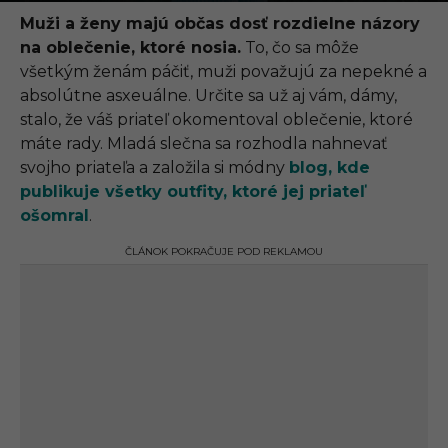
.
0
Muži a ženy majú občas dosť rozdielne názory
9
na oblečenie, ktoré nosia.
To, čo sa môže
.
2
všetkým ženám páčiť, muži považujú za nepekné a
0
absolútne asxeuálne. Určite sa už aj vám, dámy,
2
1
stalo, že váš priateľ okomentoval oblečenie, ktoré
,
máte rady. Mladá slečna sa rozhodla nahnevať
1
5
svojho priateľa a založila si módny
blog, kde
:
publikuje všetky outfity, ktoré jej priateľ
5
9
ošomral
.
ČLÁNOK POKRAČUJE POD REKLAMOU