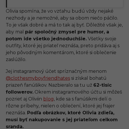
Olivia spomína, že vo vzťahu budú vždy nejaké
nezhody a je nemožné, aby sa obom niečo páčilo.
To je však dobré a má to tak aj byť. Dôležité však je,
aby mal
pár spoločný zmysel pre humor, a
potom ide všetko jednoduchšie.
Všetky svoje
outfity, ktoré jej priateľ neznáša, preto pridáva aj s
jeho pôvodným komentárom, ktoré si oblečenie
zaslúžilo.
Jej instagramový účet spríznačným menom
@clothesmyboyfriendhates
si získal bohatú
priazeň fanúšikov. Nazbieralo sa tu už
62-tisíc
followerov.
Okrem instagramového účtu si môžeš
pozrieť aj Oliviin
blog
, kde sa s fanúšikmi delí o
rôzne príbehy, nielen o oblečení, ktoré jej frajer
neznáša.
Podľa obrázkov, ktoré Olivia zdieľa,
musí byť nakupovanie s jej priateľom celkom
sranda.