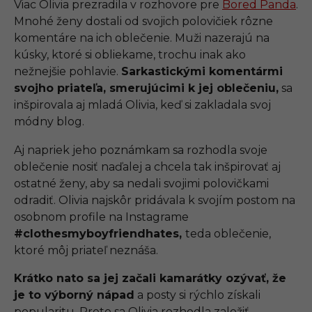
Viac Olivia prezradila v rozhovore pre
Bored Panda
.
Mnohé ženy dostali od svojich polovičiek rôzne
komentáre na ich oblečenie. Muži nazerajú na
kúsky, ktoré si obliekame, trochu inak ako
nežnejšie pohlavie.
Sarkastickými komentármi
svojho priateľa, smerujúcimi k jej oblečeniu,
sa
inšpirovala aj mladá Olivia, keď si zakladala svoj
módny blog.
Aj napriek jeho poznámkam sa rozhodla svoje
oblečenie nosiť naďalej a chcela tak inšpirovať aj
ostatné ženy, aby sa nedali svojimi polovičkami
odradiť. Olivia najskôr pridávala k svojím postom na
osobnom profile na Instagrame
#clothesmyboyfriendhates,
teda oblečenie,
ktoré môj priateľ neznáša.
Krátko nato sa jej začali kamarátky ozývať, že
je to výborný nápad
a posty si rýchlo získali
popularitu. Preto sa Olivia rozhodla založiť