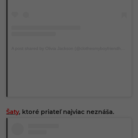
A post shared by Olivia Jackson (@clothesmyboyfriendhates)
Šaty
, ktoré priateľ najviac neznáša.