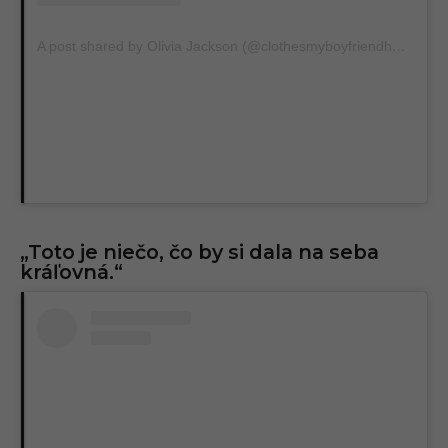
A post shared by Olivia Jackson (@clothesmyboyfriendhates)
„Toto je niečo, čo by si dala na seba
kráľovná.“