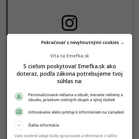
View this post on Instagram
Pokračovať s nevyhnutnými cookies →
Víta ťa Emefka.sk
S cieľom poskytovať Emefka.sk ako
doteraz, podľa zákona potrebujeme tvoj
súhlas na:
Personalizovaná reklama a obsah, meranie reklamy a
obsahu, prieskum cieľových skupín a vývoj služieb
A post shared by Olivia Jackson (@clothesmyboyfriendhates)
Uchovávanie alebo prístup k informáciám na zariadení
Ďalšie informácie
Vaše osobné údaje budú spracúvané a informácie z vášho