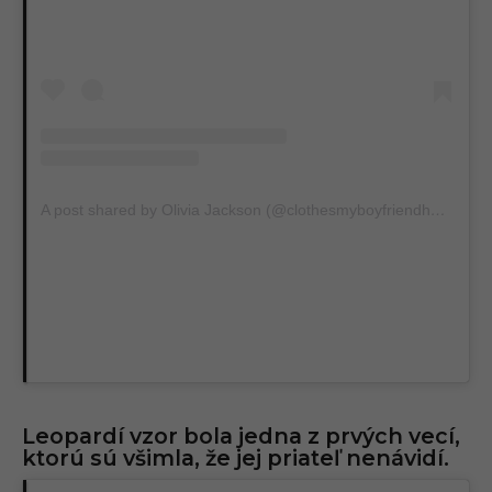
A post shared by Olivia Jackson (@clothesmyboyfriendhates)
Leopardí vzor bola jedna z prvých vecí,
ktorú sú všimla, že jej priateľ nenávidí.