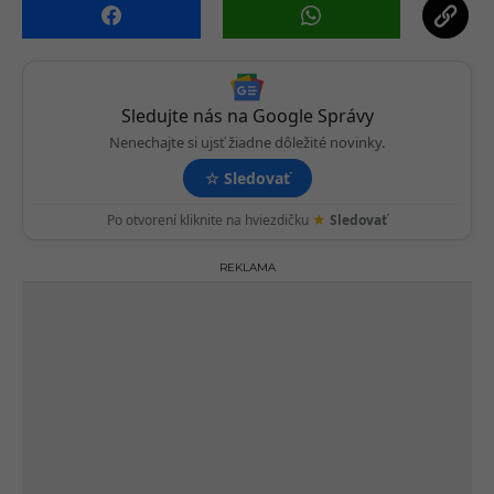
a
t
i
o
n
Sledujte nás na Google Správy
Nenechajte si ujsť žiadne dôležité novinky.
☆
Sledovať
★
Po otvorení kliknite na hviezdičku
Sledovať
REKLAMA