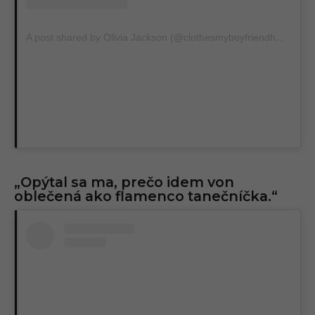
A post shared by Olivia Jackson (@clothesmyboyfriendhates)
„Opýtal sa ma, prečo idem von
oblečená ako flamenco tanečníčka.“