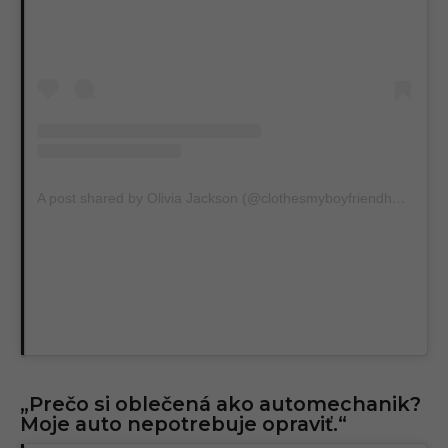
A post shared by Olivia Jackson (@clothesmyboyfriendhates)
„Prečo si oblečená ako automechanik?
Moje auto nepotrebuje opraviť.“