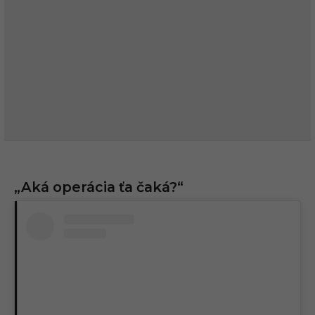
„Aká operácia ťa čaká?“