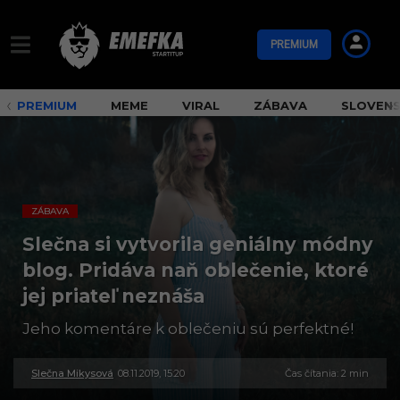
PREMIUM
PREMIUM
MEME
VIRAL
ZÁBAVA
SLOVEN
ZÁBAVA
Slečna si vytvorila geniálny módny
blog. Pridáva naň oblečenie, ktoré
jej priateľ neznáša
Jeho komentáre k oblečeniu sú perfektné!
Slečna Mikysová
08.11.2019, 15:20
3
Čas čítania: 2 min
0