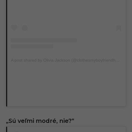
A post shared by Olivia Jackson (@clothesmyboyfriendhates)
„Sú veľmi modré, nie?“