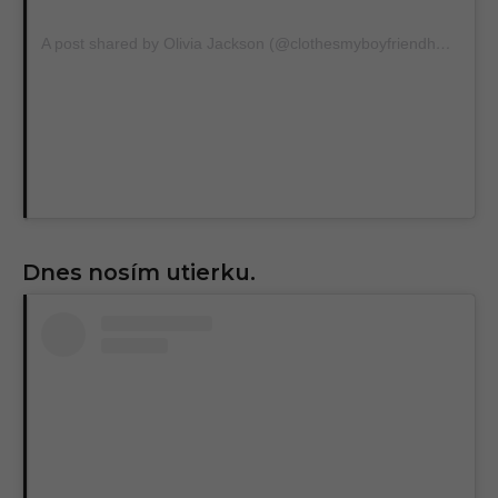
A post shared by Olivia Jackson (@clothesmyboyfriendhates)
Dnes nosím utierku.