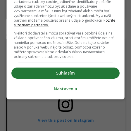
zariadenia (súbory cookie, jedinečné identifikátory a ďalšie
údaje o zariadení) môžu byť ukladané a používané
225 partnermi a môžu s nimi byť zdieľané alebo môžu byť
využívané konkrétne týmito webovými stránkami. My a naši
partneri môžeme používať presné údaje o geolokácii.
Pozrite
si zoznam partnerov.
„Čo do riti to máš na hlave?!“
Niektorí dodávatelia môžu spracúvať vaše osobné údaje na
základe oprávneného záujmu, proti ktorému môžete vzniesť
námietku pomocou možností nižšie. Dole na tejto stránke
alebo v ponuke webu nájdite odkaz, pomocou ktorého
môžete spravovať alebo odvolať súhlas v nastaveniach
ochrany súkromia a súborov cookie.
Súhlasím
Nastavenia
View this post on Instagram