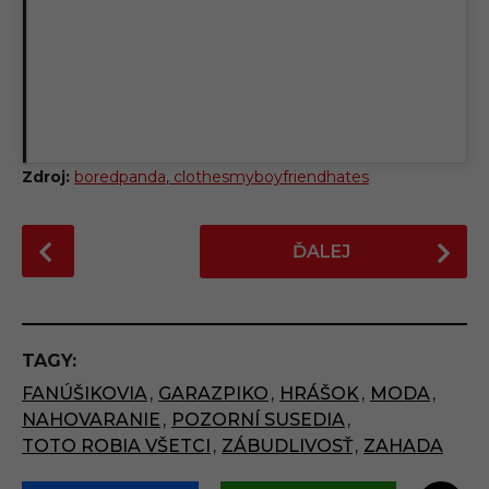
Zdroj:
boredpanda
,
clothesmyboyfriendhates
P
ĎALEJ
o
s
t
P
TAGY:
a
FANÚŠIKOVIA
,
GARAZPIKO
,
HRÁŠOK
,
MODA
,
g
NAHOVARANIE
,
POZORNÍ SUSEDIA
,
i
TOTO ROBIA VŠETCI
,
ZÁBUDLIVOSŤ
,
ZAHADA
n