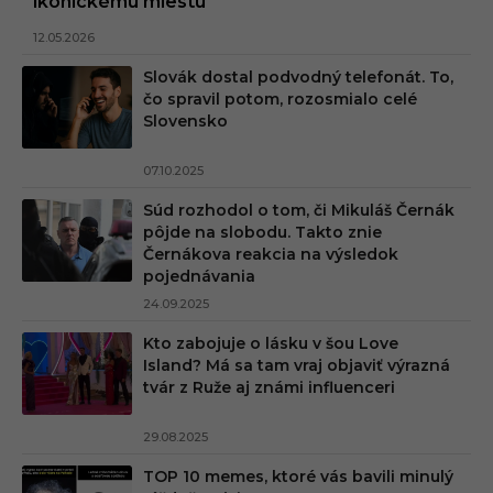
ikonickému miestu
12.05.2026
Slovák dostal podvodný telefonát. To,
čo spravil potom, rozosmialo celé
Slovensko
07.10.2025
Súd rozhodol o tom, či Mikuláš Černák
pôjde na slobodu. Takto znie
Černákova reakcia na výsledok
pojednávania
24.09.2025
Kto zabojuje o lásku v šou Love
Island? Má sa tam vraj objaviť výrazná
tvár z Ruže aj známi influenceri
29.08.2025
TOP 10 memes, ktoré vás bavili minulý