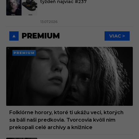
týždeň najviac #237
13.07.2026
PREMIUM
VIAC >
PREMI
UM
Folklórne horory, ktoré ti ukážu veci, ktorých
sa báli naši predkovia. Tvorcovia kvôli nim
prekopali celé archívy a knižnice