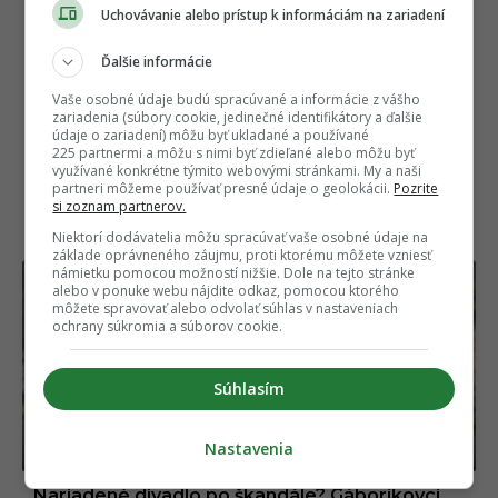
Uchovávanie alebo prístup k informáciám na zariadení
Autor
MÁRIO BUDINSKÝ
Ďalšie informácie
Absolvent grafického dizajnu na UAT v Bratislave a
marketingovej komunikácie na UCM v Trnave, ktorý
Vaše osobné údaje budú spracúvané a informácie z vášho
sa už viac ako 10 rokov profesionálne venuje analýze
internetových trendov, digi
...
viac o autorovi
zariadenia (súbory cookie, jedinečné identifikátory a ďalšie
údaje o zariadení) môžu byť ukladané a používané
225 partnermi a môžu s nimi byť zdieľané alebo môžu byť
využívané konkrétne týmito webovými stránkami. My a naši
partneri môžeme používať presné údaje o geolokácii.
Pozrite
si zoznam partnerov.
NAJČÍTANEJŠIE
Niektorí dodávatelia môžu spracúvať vaše osobné údaje na
základe oprávneného záujmu, proti ktorému môžete vzniesť
námietku pomocou možností nižšie. Dole na tejto stránke
alebo v ponuke webu nájdite odkaz, pomocou ktorého
môžete spravovať alebo odvolať súhlas v nastaveniach
ochrany súkromia a súborov cookie.
Súhlasím
Nastavenia
Nariadené divadlo po škandále? Gáboríkovci