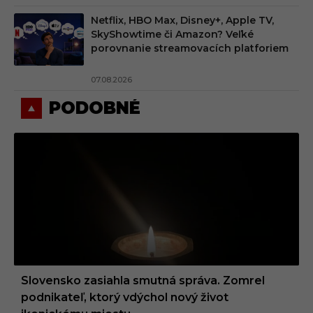
Netflix, HBO Max, Disney+, Apple TV,
SkyShowtime či Amazon? Veľké
porovnanie streamovacích platforiem
07.08.2026
PODOBNÉ
Slovensko zasiahla smutná správa. Zomrel
podnikateľ, ktorý vdýchol nový život