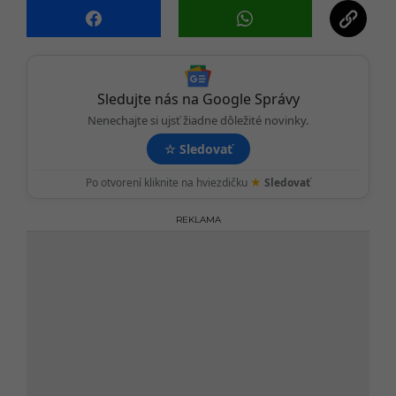
i
o
n
Sledujte nás na Google Správy
Nenechajte si ujsť žiadne dôležité novinky.
☆
Sledovať
★
Po otvorení kliknite na hviezdičku
Sledovať
REKLAMA