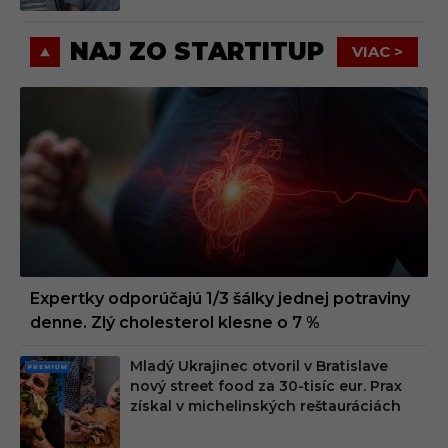
NAJ ZO STARTITUP
VIAC >
Expertky odporúčajú 1/3 šálky jednej potraviny
denne. Zlý cholesterol klesne o 7 %
Mladý Ukrajinec otvoril v Bratislave
PRE
nový street food za 30-tisíc eur. Prax
MIU
získal v michelinských reštauráciách
M