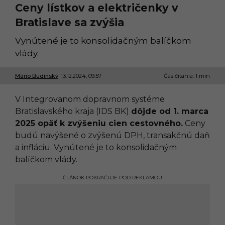
Ceny lístkov a električenky v
Bratislave sa zvýšia
Vynútené je to konsolidačným balíčkom
vlády.
Mário Budinský
13.12.2024, 09:57
1
Čas čítania: 1 min
3
.
V Integrovanom dopravnom systéme
1
2
Bratislavského kraja (IDS BK)
dôjde od 1. marca
.
2025 opäť k zvýšeniu cien cestovného.
Ceny
2
0
budú navýšené o zvýšenú DPH, transakčnú daň
2
a infláciu. Vynútené je to konsolidačným
4
,
balíčkom vlády.
0
9
ČLÁNOK POKRAČUJE POD REKLAMOU
:
5
7