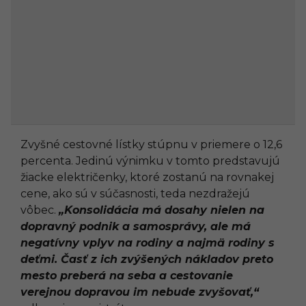
Zvyšné cestovné lístky stúpnu v priemere o 12,6
percenta. Jedinú výnimku v tomto predstavujú
žiacke električenky, ktoré zostanú na rovnakej
cene, ako sú v súčasnosti, teda nezdražejú
vôbec.
„Konsolidácia má dosahy nielen na
dopravný podnik a samosprávy, ale má
negatívny vplyv na rodiny a najmä rodiny s
deťmi. Časť z ich zvýšených nákladov preto
mesto preberá na seba a cestovanie
verejnou dopravou im nebude zvyšovať,“