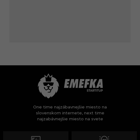
One time najzábavnejšie miesto na
slovenskom internete, next time
najzabávnejšie miesto na svete