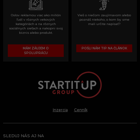
Oslov reklamou viac ako milión
Vieš o niečom zaujímavom alebo
ľudí v rôznych vekových
poznáš niekoho, o kom by sme
kategóriách a na rôznych
mali určite napísať?
sociálnych sieťach a nakopni svoj
biznis alebo produkt.
MÁM ZÁUJEM O
POŠLI NÁM TIP NA ČLÁNOK
SPOLUPRÁCU
Inzercia
Cenník
SLEDUJ NÁS AJ NA