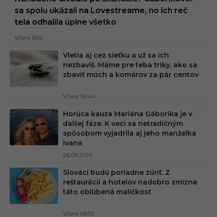
sa spolu ukázali na Lovestreame, no ich reč
tela odhalila úplne všetko
Včera 10:15
Vletia aj cez sieťku a už sa ich
nezbavíš. Máme pre teba triky, ako sa
zbaviť múch a komárov za pár centov
Včera 06:44
Horúca kauza Mariána Gáboríka je v
ďalšej fáze. K veci sa netradičným
spôsobom vyjadrila aj jeho manželka
Ivana
06.08.2026
Slováci budú poriadne zúriť. Z
reštaurácií a hotelov nadobro zmizne
táto obľúbená maličkosť
Včera 09:53