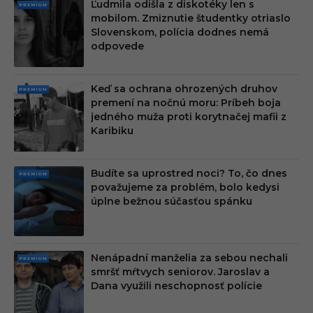
Ľudmila odišla z diskotéky len s
PRE
mobilom. Zmiznutie študentky otriaslo
MIU
Slovenskom, polícia dodnes nemá
M
odpovede
Keď sa ochrana ohrozených druhov
PRE
premení na nočnú moru: Príbeh boja
MIU
jedného muža proti korytnačej mafii z
M
Karibiku
Budíte sa uprostred noci? To, čo dnes
PRE
považujeme za problém, bolo kedysi
MIU
úplne bežnou súčasťou spánku
M
Nenápadní manželia za sebou nechali
PRE
smršť mŕtvych seniorov. Jaroslav a
MIU
Dana využili neschopnosť polície
M