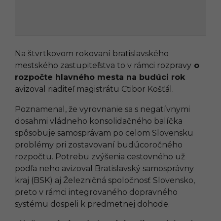
Na štvrtkovom rokovaní bratislavského
mestského zastupiteľstva to v rámci rozpravy
o
rozpočte hlavného mesta na budúci rok
avizoval riaditeľ magistrátu Ctibor Košťál.
Poznamenal, že vyrovnanie sa s negatívnymi
dosahmi vládneho konsolidačného balíčka
spôsobuje samosprávam po celom Slovensku
problémy pri zostavovaní budúcoročného
rozpočtu. Potrebu zvýšenia cestovného už
podľa neho avizoval Bratislavský samosprávny
kraj (BSK) aj Železničná spoločnosť Slovensko,
preto v rámci integrovaného dopravného
systému dospeli k predmetnej dohode.