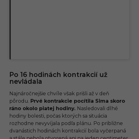
Po 16 hodinách kontrakcií už
nevládala
Najnáročnejšie chvíle však prišli až v deň
pôrodu.
Prvé kontrakcie pocítila Sima skoro
ráno okolo piatej hodiny.
Nasledovali dlhé
hodiny bolesti, počas ktorých sa situácia
rozhodne nevyvíjala podľa plánu. Po približne
dvanástich hodinách kontrakcií bola vyčerpaná
a stále nebola otvorená ani na jeden centimeter.