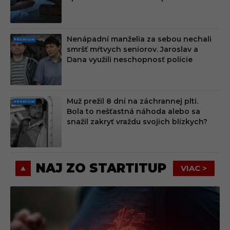
M
Nenápadní manželia za sebou nechali
PRE
smršť mŕtvych seniorov. Jaroslav a
MIU
Dana využili neschopnosť polície
M
Muž prežil 8 dní na záchrannej plti.
PRE
Bola to nešťastná náhoda alebo sa
MIU
snažil zakryť vraždu svojich blízkych?
M
NAJ ZO STARTITUP
VIAC >