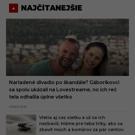
NAJČÍTANEJŠIE
Nariadené divadlo po škandále? Gáboríkovci
sa spolu ukázali na Lovestreame, no ich reč
tela odhalila úplne všetko
Včera 10:15
Vletia aj cez sieťku a už sa ich
nezbavíš. Máme pre teba triky, ako sa
zbaviť múch a komárov za pár centov