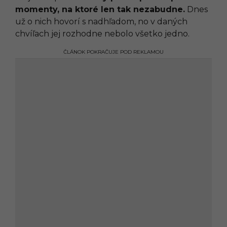
momenty, na ktoré len tak nezabudne.
Dnes
už o nich hovorí s nadhľadom, no v daných
chvíľach jej rozhodne nebolo všetko jedno.
ČLÁNOK POKRAČUJE POD REKLAMOU