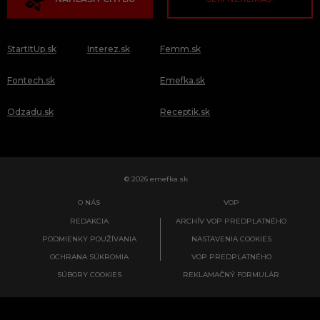
StartItUp.sk
Interez.sk
Femm.sk
Fontech.sk
Emefka.sk
Odzadu.sk
Receptik.sk
© 2026 emefka.sk
O NÁS
VOP
REDAKCIA
ARCHÍV VOP PREDPLATNÉHO
PODMIENKY POUŽÍVANIA
NASTAVENIA COOKIES
OCHRANA SÚKROMIA
VOP PREDPLATNÉHO
SÚBORY COOKIES
REKLAMAČNÝ FORMULÁR