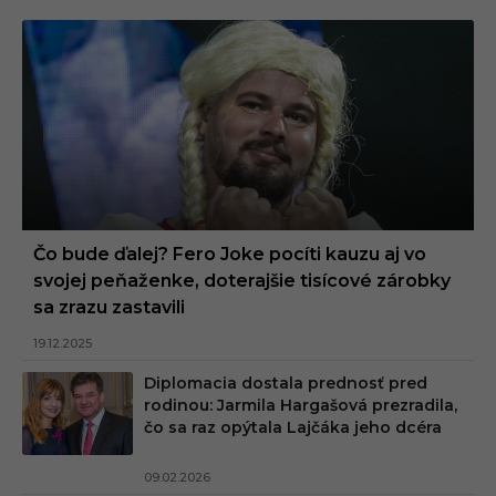
Čo bude ďalej? Fero Joke pocíti kauzu aj vo
svojej peňaženke, doterajšie tisícové zárobky
sa zrazu zastavili
19.12.2025
Diplomacia dostala prednosť pred
rodinou: Jarmila Hargašová prezradila,
čo sa raz opýtala Lajčáka jeho dcéra
09.02.2026