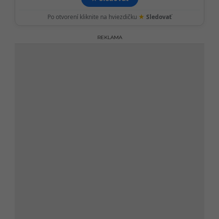
★
Po otvorení kliknite na hviezdičku
Sledovať
REKLAMA