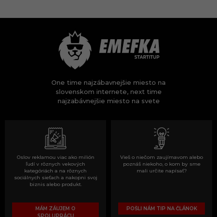
One time najzábavnejšie miesto na
slovenskom internete, next time
najzabávnejšie miesto na svete
Oslov reklamou viac ako milión
Vieš o niečom zaujímavom alebo
ľudí v rôznych vekových
poznáš niekoho, o kom by sme
kategóriách a na rôznych
mali určite napísať?
sociálnych sieťach a nakopni svoj
biznis alebo produkt.
MÁM ZÁUJEM O
POŠLI NÁM TIP NA ČLÁNOK
SPOLUPRÁCU