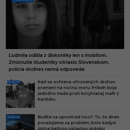
PREMI
UM
Ľudmila odišla z diskotéky len s mobilom.
Zmiznutie študentky otriaslo Slovenskom,
polícia dodnes nemá odpovede
Keď sa ochrana ohrozených druhov
PRE
premení na nočnú moru: Príbeh boja
MIU
jedného muža proti korytnačej mafii z
M
Karibiku
Budíte sa uprostred noci? To, čo dnes
PRE
považujeme za problém, bolo kedysi
MIU
úplne bežnou súčasťou spánku