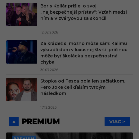
Boris Kollár prišiel o svoj
„najbezpečnejší prístav“: Vzťah medzi
ním a Vizváryovou sa skončil
12.02.2026
Za krádež si možno môže sám: Kalimu
vykradli dom v luxusnej štvrti, príčinou
môže byť školácka bezpečnostná
chyba
30.07.2026
Stopka od Tesca bola len začiatkom.
Fero Joke čelí ďalším tvrdým
následkom
17.12.2025
PREMIUM
VIAC >