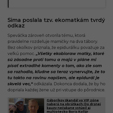
Sima poslala tzv. ekomatkám tvrdý
odkaz
Speváčka zároveň otvorila tému, ktorá
pravidelne rozdeľuje mamičky na dva tábory.
Bez okolkov priznala, že epidurálku považuje za
veľkú pomoc.
„Všetky ekobioraw matky, ktoré
sú zásadne proti tomu a majú v pláne mi
písať extradlhé komenty o tom, ako zle som
sa rozhodla, kľudne sa teraz vynervujte, že to
tu takto na rovinu napíšem, ale epidurál je
skvelá vec,“
odkázala. Dokonca dodala, že by ho
dopriala každej žene už pri vstupe do pôrodnice.
Gáboríkov škandál vo VIP zóne
naberá na obrátkach: Do drsnej
kauzy nečakane vstúpil aj
multiotecko Boris Kollár