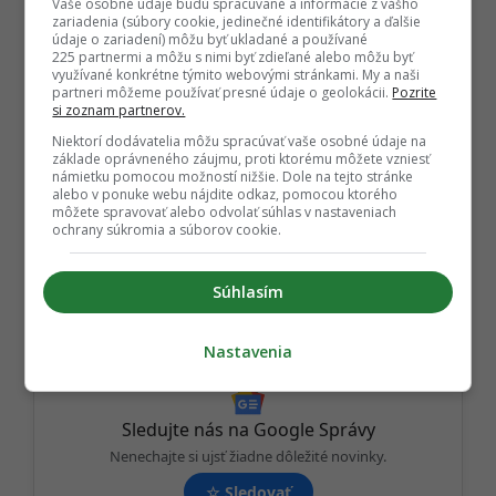
Vaše osobné údaje budú spracúvané a informácie z vášho
Nemám názor
zariadenia (súbory cookie, jedinečné identifikátory a ďalšie
údaje o zariadení) môžu byť ukladané a používané
225 partnermi a môžu s nimi byť zdieľané alebo môžu byť
využívané konkrétne týmito webovými stránkami. My a naši
P
partneri môžeme používať presné údaje o geolokácii.
Pozrite
ĎALEJ
si zoznam partnerov.
o
Niektorí dodávatelia môžu spracúvať vaše osobné údaje na
s
základe oprávneného záujmu, proti ktorému môžete vzniesť
t
námietku pomocou možností nižšie. Dole na tejto stránke
alebo v ponuke webu nájdite odkaz, pomocou ktorého
P
môžete spravovať alebo odvolať súhlas v nastaveniach
TAGY:
ochrany súkromia a súborov cookie.
a
PÔROD
,
SIMA
,
ŠOUBIZNIS
,
SPEVÁČKA
,
g
TEHOTENSTVO
i
Súhlasím
n
a
Nastavenia
t
i
Sledujte nás na Google Správy
o
Nenechajte si ujsť žiadne dôležité novinky.
n
☆
Sledovať