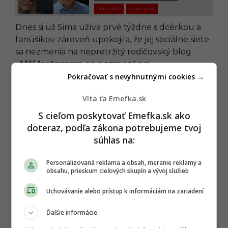
CELEBRITY
SLOVENSKO
Dnes si už Sima užíva prvé týždne s dcérkou a
fanúšikov zároveň upokojila, že jej sociálne siete
sa nezmenia na nepretržitý rodičovský blog.
„Môj Instagram sa nezmení na
‚maminkovský denník‘ o prvých prdíkoch,
Pokračovať s nevyhnutnými cookies →
hovienkach, odporúčaniach na plienky či
Víta ťa Emefka.sk
kočíky,“
napísala na Instagrame. Zdá sa teda, že
aj ako mama si chce zachovať svoj typický štýl a
S cieľom poskytovať Emefka.sk ako
pokračovať v tom, čo ju preslávilo.
doteraz, podľa zákona potrebujeme tvoj
súhlas na:
Súhlasíš s jej názorom na
epidurálku?
Personalizovaná reklama a obsah, meranie reklamy a
obsahu, prieskum cieľových skupín a vývoj služieb
Áno
Uchovávanie alebo prístup k informáciám na zariadení
Ďalšie informácie
Nie