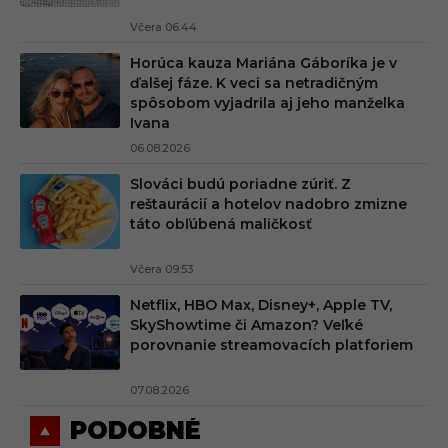
Včera 06:44
Horúca kauza Mariána Gáboríka je v
ďalšej fáze. K veci sa netradičným
spôsobom vyjadrila aj jeho manželka
Ivana
06.08.2026
Slováci budú poriadne zúriť. Z
reštaurácií a hotelov nadobro zmizne
táto obľúbená maličkosť
Včera 09:53
Netflix, HBO Max, Disney+, Apple TV,
SkyShowtime či Amazon? Veľké
porovnanie streamovacích platforiem
07.08.2026
PODOBNÉ