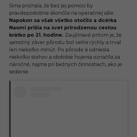
Sima priznala, že bez jej pomoci by
pravdepodobne skončila na operačnej sále.
Napokon sa však všetko otočilo a dcérka
Naomi prišla na svet prirodzenou cestou
krátko po 21. hodine.
Zaujímavé pritom je, že
samotný záver pôrodu bol veľmi rýchly a trval
len niekoľko minút. Po pôrode si odniesla
niekoľko stehov a obdobie hojenia označila za
náročné, najmä pri bežných činnostiach, ako je
sedenie.