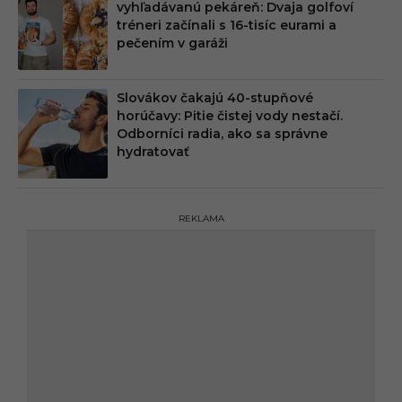
vyhľadávanú pekáreň: Dvaja golfoví
tréneri začínali s 16-tisíc eurami a
pečením v garáži
Slovákov čakajú 40-stupňové
horúčavy: Pitie čistej vody nestačí.
Odborníci radia, ako sa správne
hydratovať
REKLAMA