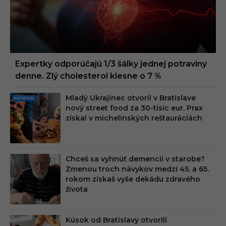
Expertky odporúčajú 1/3 šálky jednej potraviny
denne. Zlý cholesterol klesne o 7 %
Mladý Ukrajinec otvoril v Bratislave
PRE
nový street food za 30-tisíc eur. Prax
MIU
získal v michelinských reštauráciách
M
Chceš sa vyhnúť demencii v starobe?
Zmenou troch návykov medzi 45. a 65.
rokom získaš vyše dekádu zdravého
života
Kúsok od Bratislavy otvorili