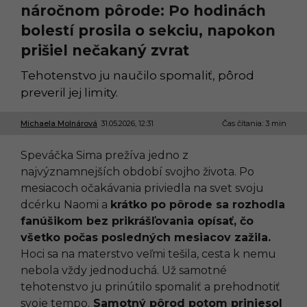
náročnom pôrode: Po hodinách
bolestí prosila o sekciu, napokon
prišiel nečakaný zvrat
Tehotenstvo ju naučilo spomaliť, pôrod
preveril jej limity.
Michaela Molnárová
31.05.2026, 12:31
3
Čas čítania: 3 min
1
.
Speváčka Sima prežíva jedno z
0
5
najvýznamnejších období svojho života. Po
.
mesiacoch očakávania priviedla na svet svoju
2
0
dcérku Naomi a
krátko po pôrode sa rozhodla
2
fanúšikom bez prikrášľovania opísať, čo
6
,
všetko počas posledných mesiacov zažila.
1
Hoci sa na materstvo veľmi tešila, cesta k nemu
2
:
nebola vždy jednoduchá. Už samotné
0
tehotenstvo ju prinútilo spomaliť a prehodnotiť
4
svoje tempo.
Samotný pôrod potom priniesol