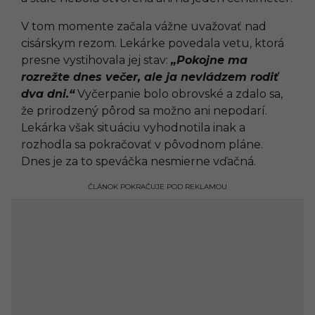
V tom momente začala vážne uvažovať nad
cisárskym rezom. Lekárke povedala vetu, ktorá
presne vystihovala jej stav:
„Pokojne ma
rozrežte dnes večer, ale ja nevládzem rodiť
dva dni.“
Vyčerpanie bolo obrovské a zdalo sa,
že prirodzený pôrod sa možno ani nepodarí.
Lekárka však situáciu vyhodnotila inak a
rozhodla sa pokračovať v pôvodnom pláne.
Dnes je za to speváčka nesmierne vďačná.
ČLÁNOK POKRAČUJE POD REKLAMOU