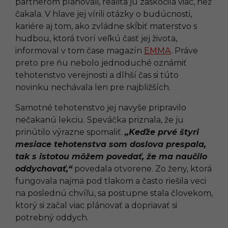
partnerom plánovali, realita ju zaskočila viac, než
čakala. V hlave jej vírili otázky o budúcnosti,
kariére aj tom, ako zvládne skĺbiť materstvo s
hudbou, ktorá tvorí veľkú časť jej života,
informoval v tom čase magazín
EMMA
. Práve
preto pre ňu nebolo jednoduché oznámiť
tehotenstvo verejnosti a dlhší čas si túto
novinku nechávala len pre najbližších.
Samotné tehotenstvo jej navyše pripravilo
nečakanú lekciu. Speváčka priznala, že ju
prinútilo výrazne spomaliť.
„Keďže prvé štyri
mesiace tehotenstva som doslova prespala,
tak s istotou môžem povedať, že ma naučilo
oddychovať,“
povedala otvorene. Zo ženy, ktorá
fungovala najmä pod tlakom a často riešila veci
na poslednú chvíľu, sa postupne stala človekom,
ktorý si začal viac plánovať a dopriavať si
potrebný oddych.