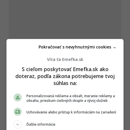
Pokračovať s nevyhnutnými cookies →
Víta ťa Emefka.sk
S cieľom poskytovať Emefka.sk ako
doteraz, podľa zákona potrebujeme tvoj
súhlas na:
Autor
DUŠAN ŠUTARÍK
Personalizovaná reklama a obsah, meranie reklamy a
Filmový a televízny kritik, ktorý v EMEFKA uplatňuje
obsahu, prieskum cieľových skupín a vývoj služieb
svoje vzdelanie z Vysokej školy múzických umení v
Bratislave. Vďaka odbornému vhľadu do réžie,
dramaturgie a scenáristiky priná
...
viac o autorovi
Uchovávanie alebo prístup k informáciám na zariadení
Ďalšie informácie