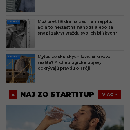
M
Muž prežil 8 dní na záchrannej plti.
PRE
Bola to nešťastná náhoda alebo sa
MIU
snažil zakryť vraždu svojich blízkych?
M
Mýtus zo školských lavíc či krvavá
PRE
realita? Archeologické objavy
MIU
odkrývajú pravdu o Tróji
M
NAJ ZO STARTITUP
VIAC >