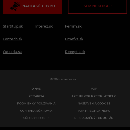
NAHLÁSIŤ CHYBU
SEM NEKLIKAJ!
StartItUp.sk
Interez.sk
Femm.sk
Fontech.sk
Emefka.sk
Odzadu.sk
Receptik.sk
© 2026 emefka.sk
O NÁS
VOP
REDAKCIA
ARCHÍV VOP PREDPLATNÉHO
PODMIENKY POUŽÍVANIA
NASTAVENIA COOKIES
OCHRANA SÚKROMIA
VOP PREDPLATNÉHO
SÚBORY COOKIES
REKLAMAČNÝ FORMULÁR