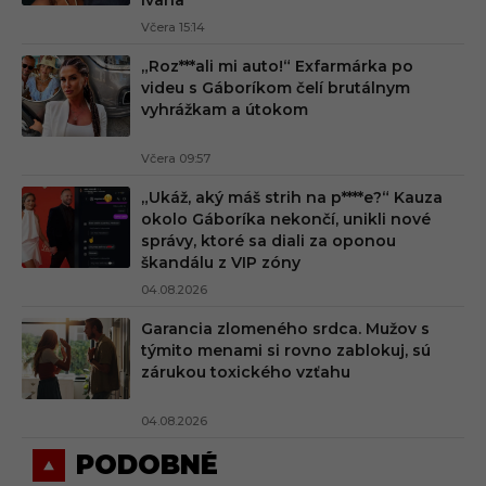
Ivana
Včera 15:14
„Roz***ali mi auto!“ Exfarmárka po
videu s Gáboríkom čelí brutálnym
vyhrážkam a útokom
Včera 09:57
„Ukáž, aký máš strih na p****e?“ Kauza
okolo Gáboríka nekončí, unikli nové
správy, ktoré sa diali za oponou
škandálu z VIP zóny
04.08.2026
Garancia zlomeného srdca. Mužov s
týmito menami si rovno zablokuj, sú
zárukou toxického vzťahu
04.08.2026
PODOBNÉ