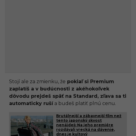
Stojí ale za zmienku, že
pokiaľ si Premium
zaplatíš a v budúcnosti z akéhokoľvek
dôvodu prejdeš späť na Standard, zľava sa ti
automaticky ruší
a budeš platiť plnú cenu.
Brutálnejší a zábavnejší film než
tento japonský skvost
nenájdeš: Na jeho premiére
rozdávali vrecká na dávenie,
dnes je kultový