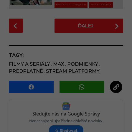
FAKTY A ZAUJÍMAVOSTI
FILMY A SERIÁLY
P
ĎALEJ
o
s
t
P
TAGY:
a
FILMY A SERIÁLY
,
MAX
,
PODMIENKY
,
g
PREDPLATNÉ
,
STREAM PLATFORMY
i
n
a
t
i
o
Sledujte nás na Google Správy
n
Nenechajte si ujsť žiadne dôležité novinky.
☆
Sledovať