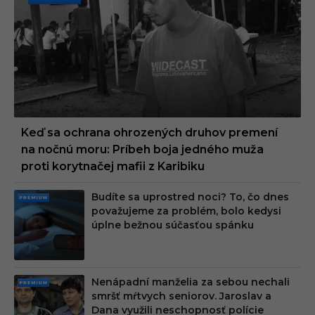
PREMI
UM
Keď sa ochrana ohrozených druhov premení
na nočnú moru: Príbeh boja jedného muža
proti korytnačej mafii z Karibiku
Budíte sa uprostred noci? To, čo dnes
PRE
považujeme za problém, bolo kedysi
MIU
úplne bežnou súčasťou spánku
M
Nenápadní manželia za sebou nechali
PRE
smršť mŕtvych seniorov. Jaroslav a
MIU
Dana využili neschopnosť polície