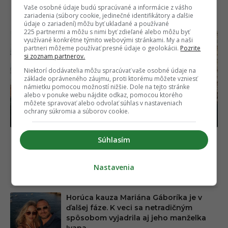
Vaše osobné údaje budú spracúvané a informácie z vášho
NAJČÍTANEJŠIE
zariadenia (súbory cookie, jedinečné identifikátory a ďalšie
údaje o zariadení) môžu byť ukladané a používané
225 partnermi a môžu s nimi byť zdieľané alebo môžu byť
využívané konkrétne týmito webovými stránkami. My a naši
partneri môžeme používať presné údaje o geolokácii.
Pozrite
si zoznam partnerov.
Niektorí dodávatelia môžu spracúvať vaše osobné údaje na
základe oprávneného záujmu, proti ktorému môžete vzniesť
námietku pomocou možností nižšie. Dole na tejto stránke
alebo v ponuke webu nájdite odkaz, pomocou ktorého
môžete spravovať alebo odvolať súhlas v nastaveniach
ochrany súkromia a súborov cookie.
Slovenská influencerka čelí ďalšiemu škandálu.
Súhlasím
Z cudzích domov si robí fotokútik, majitelia
penia a hrozia súdom
Nastavenia
05.08.2026
Horúca kauza Mariána Gáboríka je v
ďalšej fáze. K veci sa netradičným
spôsobom vyjadrila aj jeho manželka