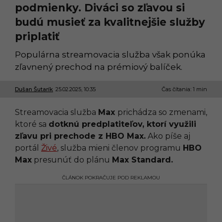
podmienky. Diváci so zľavou si
budú musieť za kvalitnejšie služby
priplatiť
Populárna streamovacia služba však ponúka
zľavnený prechod na prémiový balíček.
Dušan Šutarík
25.02.2025, 10:35
2
Čas čítania: 1 min
5
.
Streamovacia služba
Max
prichádza so zmenami,
0
2
ktoré sa
dotknú predplatiteľov, ktorí využili
.
zľavu pri prechode z HBO Max.
Ako píše aj
2
0
portál
Živé
, služba mieni členov programu
HBO
2
Max
presunúť do plánu
Max Standard.
5
,
1
ČLÁNOK POKRAČUJE POD REKLAMOU
4
:
3
3