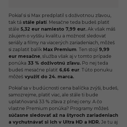
Pokiaľ si si Max predplatil s doživotnou zľavou,
tak tá
stále platí
. Mesačne teda budeš platiť
stále
5,32 eur namiesto 7,99 eur.
Ak však máš
záujem o vyššiu kvalitu a možnosť sledovať
seriály a filmy na viacerých zariadeniach, môžeš
si zaplatiť balík
Max Premium
. Ten stojí
9,99
eur mesačne
, služba však aj v tomto prípade
ponúka
33 % doživotnú zľavu.
Po nej teda
budeš mesačne platiť
6,66 eur
. Túto ponuku
môžeš
využiť do 24. marca.
Pokiaľ sa v budúcnosti cena balíčka zvýši, budeš,
samozrejme, platiť viac, ale stále ti bude
uplatňovaná 33 % zľava z plnej ceny. A čo
vlastne Premium ponúka? Programy môžeš
súčasne sledovať až na štyroch zariadeniach
a vychutnávať si ich v Ultra HD a HDR.
Je tu aj