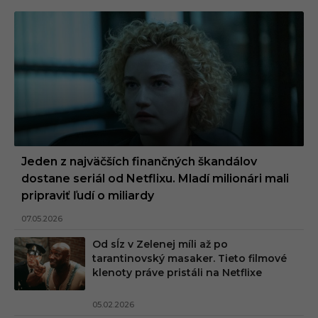
Jeden z najväčších finančných škandálov
dostane seriál od Netflixu. Mladí milionári mali
pripraviť ľudí o miliardy
07.05.2026
Od sĺz v Zelenej míli až po
tarantinovský masaker. Tieto filmové
klenoty práve pristáli na Netflixe
05.02.2026