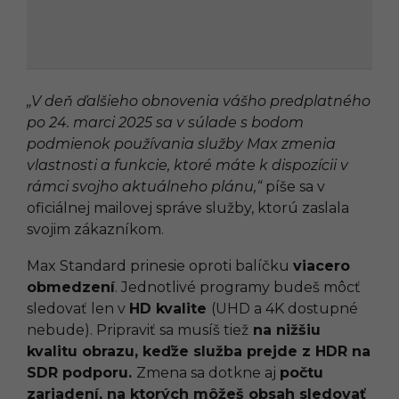
„V deň ďalšieho obnovenia vášho predplatného
po 24. marci 2025 sa v súlade s bodom
podmienok používania služby Max zmenia
vlastnosti a funkcie, ktoré máte k dispozícii v
rámci svojho aktuálneho plánu,“
píše sa v
oficiálnej mailovej správe služby, ktorú zaslala
svojim zákazníkom.
Max Standard prinesie oproti balíčku
viacero
obmedzení
. Jednotlivé programy budeš môcť
sledovať len v
HD kvalite
(UHD a 4K dostupné
nebude). Pripraviť sa musíš tiež
na nižšiu
kvalitu obrazu, keďže služba prejde z HDR na
SDR podporu.
Zmena sa dotkne aj
počtu
zariadení, na ktorých môžeš obsah sledovať