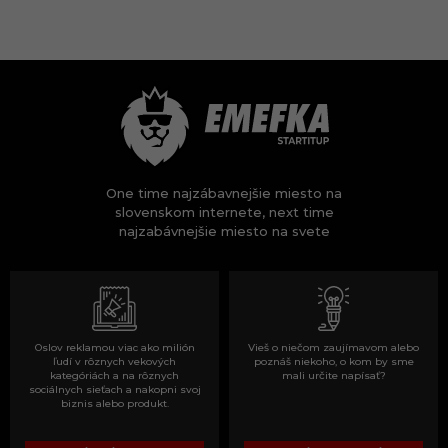
One time najzábavnejšie miesto na
slovenskom internete, next time
najzabávnejšie miesto na svete
Oslov reklamou viac ako milión
Vieš o niečom zaujímavom alebo
ľudí v rôznych vekových
poznáš niekoho, o kom by sme
kategóriách a na rôznych
mali určite napísať?
sociálnych sieťach a nakopni svoj
biznis alebo produkt.