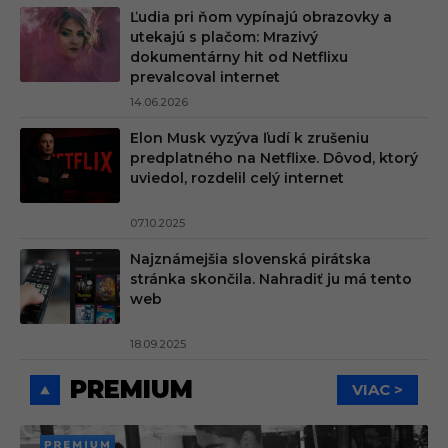
Ľudia pri ňom vypínajú obrazovky a
utekajú s plačom: Mrazivý
dokumentárny hit od Netflixu
prevalcoval internet
14.06.2026
Elon Musk vyzýva ľudí k zrušeniu
predplatného na Netflixe. Dôvod, ktorý
uviedol, rozdelil celý internet
07.10.2025
Najznámejšia slovenská pirátska
stránka skončila. Nahradiť ju má tento
web
18.09.2025
PREMIUM
VIAC >