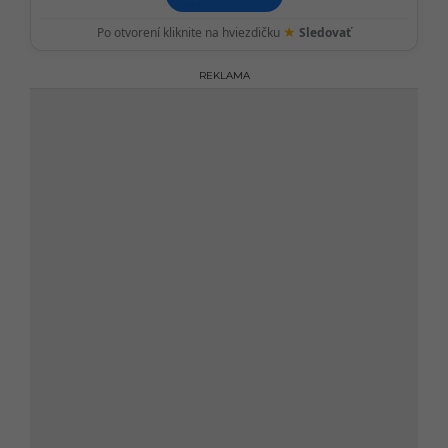
★
Po otvorení kliknite na hviezdičku
Sledovať
REKLAMA