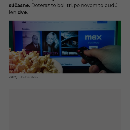
súčasne.
Doteraz to boli tri, po novom to budú
len
dve
.
Shutterstock