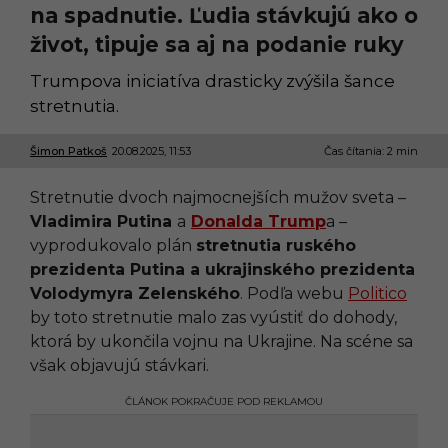
na spadnutie. Ľudia stávkujú ako o
život, tipuje sa aj na podanie ruky
Trumpova iniciatíva drasticky zvýšila šance
stretnutia.
Šimon Patkoš
20.08.2025, 11:53
2
Čas čítania: 2 min
0
.
Stretnutie dvoch najmocnejších mužov sveta –
0
8
Vladimira Putina
a
Donalda Trump
a –
.
vyprodukovalo plán
stretnutia ruského
2
0
prezidenta Putina a ukrajinského prezidenta
2
Volodymyra Zelenského
. Podľa webu
Politico
5
,
by toto stretnutie malo zas vyústiť do dohody,
1
ktorá by ukončila vojnu na Ukrajine. Na scéne sa
1
:
však objavujú stávkari.
5
3
ČLÁNOK POKRAČUJE POD REKLAMOU