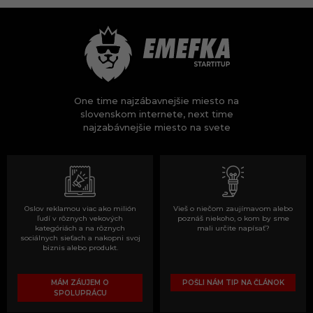
One time najzábavnejšie miesto na
slovenskom internete, next time
najzabávnejšie miesto na svete
Oslov reklamou viac ako milión
Vieš o niečom zaujímavom alebo
ľudí v rôznych vekových
poznáš niekoho, o kom by sme
kategóriách a na rôznych
mali určite napísať?
sociálnych sieťach a nakopni svoj
biznis alebo produkt.
MÁM ZÁUJEM O
POŠLI NÁM TIP NA ČLÁNOK
SPOLUPRÁCU