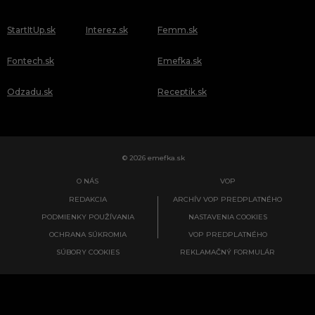
StartItUp.sk
Interez.sk
Femm.sk
Fontech.sk
Emefka.sk
Odzadu.sk
Receptik.sk
© 2026 emefka.sk
O NÁS
VOP
REDAKCIA
ARCHÍV VOP PREDPLATNÉHO
PODMIENKY POUŽÍVANIA
NASTAVENIA COOKIES
OCHRANA SÚKROMIA
VOP PREDPLATNÉHO
SÚBORY COOKIES
REKLAMAČNÝ FORMULÁR