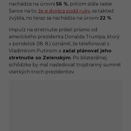
nachádza na úrovni
56 %
, pričom stále rastie.
Šance na to,
že si dvojica podá ruky
, sa taktiež
zvýšila, no teraz sa nachádza na úrovni
22 %
.
Impulz na stretnutie prišiel priamo od
amerického prezidenta Donalda Trumpa, ktorý
v pondelok (18. 8.) oznámil, že telefonoval s
Vladimirom Putinom a
začal plánovať jeho
stretnutie so Zelenským
. Po bilaterálnej
schôdzke by mal nasledovať trojstranný summit
všetkých troch prezidentov.