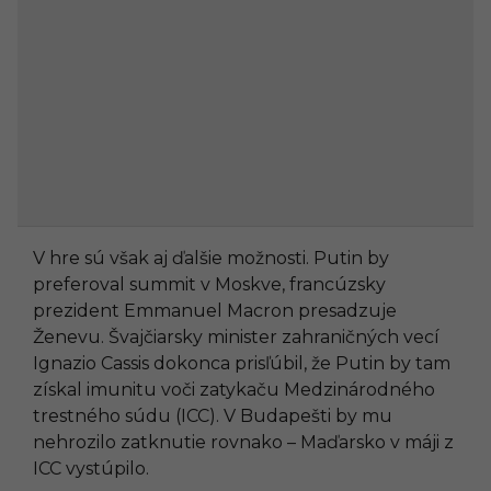
V hre sú však aj ďalšie možnosti. Putin by
preferoval summit v Moskve, francúzsky
prezident Emmanuel Macron presadzuje
Ženevu. Švajčiarsky minister zahraničných vecí
Ignazio Cassis dokonca prisľúbil, že Putin by tam
získal imunitu voči zatykaču Medzinárodného
trestného súdu (ICC). V Budapešti by mu
nehrozilo zatknutie rovnako – Maďarsko v máji z
ICC vystúpilo.