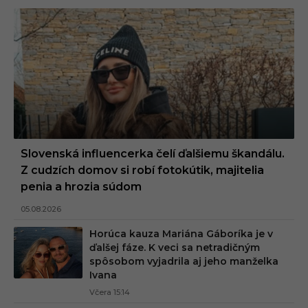
Slovenská influencerka čelí ďalšiemu škandálu.
Z cudzích domov si robí fotokútik, majitelia
penia a hrozia súdom
05.08.2026
Horúca kauza Mariána Gáboríka je v
ďalšej fáze. K veci sa netradičným
spôsobom vyjadrila aj jeho manželka
Ivana
Včera 15:14