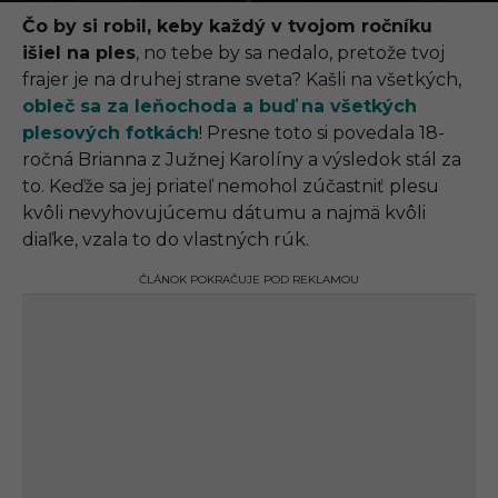
.
0
Čo by si robil, keby každý v tvojom ročníku
9
išiel na ples
, no tebe by sa nedalo, pretože tvoj
.
2
frajer je na druhej strane sveta? Kašli na všetkých,
0
obleč sa za leňochoda a buď na všetkých
2
1
plesových fotkách
! Presne toto si povedala 18-
,
ročná Brianna z Južnej Karolíny a výsledok stál za
1
9
to. Keďže sa jej priateľ nemohol zúčastniť plesu
:
kvôli nevyhovujúcemu dátumu a najmä kvôli
5
8
diaľke, vzala to do vlastných rúk.
ČLÁNOK POKRAČUJE POD REKLAMOU