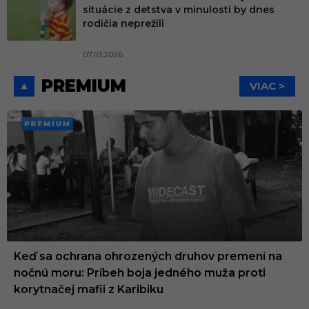
situácie z detstva v minulosti by dnes
rodičia neprežili
07.03.2026
PREMIUM
VIAC >
PREMI
UM
Keď sa ochrana ohrozených druhov premení na
nočnú moru: Príbeh boja jedného muža proti
korytnačej mafii z Karibiku