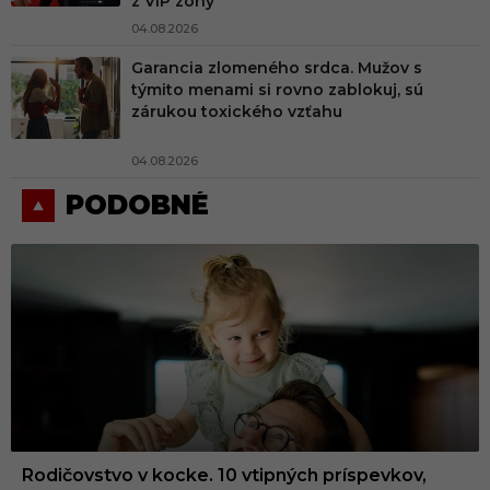
z VIP zóny
04.08.2026
Garancia zlomeného srdca. Mužov s
týmito menami si rovno zablokuj, sú
zárukou toxického vzťahu
04.08.2026
PODOBNÉ
Rodičovstvo v kocke. 10 vtipných príspevkov,