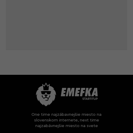
One time najzábavnejšie miesto na
slovenskom internete, next time
najzabávnejšie miesto na svete