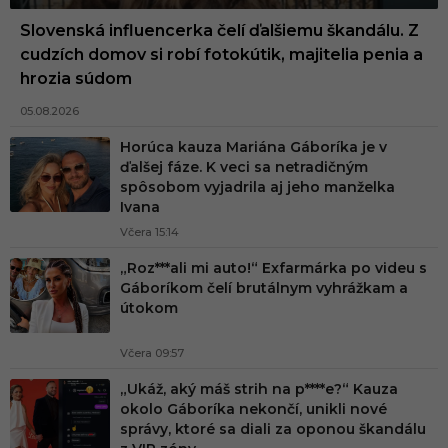
Slovenská influencerka čelí ďalšiemu škandálu. Z
cudzích domov si robí fotokútik, majitelia penia a
hrozia súdom
05.08.2026
Horúca kauza Mariána Gáboríka je v
ďalšej fáze. K veci sa netradičným
spôsobom vyjadrila aj jeho manželka
Ivana
Včera 15:14
„Roz***ali mi auto!“ Exfarmárka po videu s
Gáboríkom čelí brutálnym vyhrážkam a
útokom
Včera 09:57
„Ukáž, aký máš strih na p****e?“ Kauza
okolo Gáboríka nekončí, unikli nové
správy, ktoré sa diali za oponou škandálu