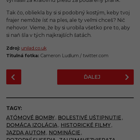
vyhlásili za kráľovnú plesu za podarený prank.
Tak čo, obliekla by si si podobný kostým, keby tvoj
frajer nemôže ísť na ples, ale ty veľmi chceš? Nič
nehovor. Vieme, že by si urobila všetko pre to, aby
si naň šla v tých najkrajších šatách.
Zdroj:
unilad.co.uk
Titulná fotka:
Cameron Ludlum / twitter.com
P
ĎALEJ
o
s
t
P
TAGY:
a
ATÓMOVÉ BOMBY
,
BOLESTIVÉ UŠTIPNUTIE
,
g
DOMÁCA IZOLÁCIA
,
HISTORICKÉ FILMY
,
i
JAZDA AUTOM
,
NOMINÁCIE
,
n