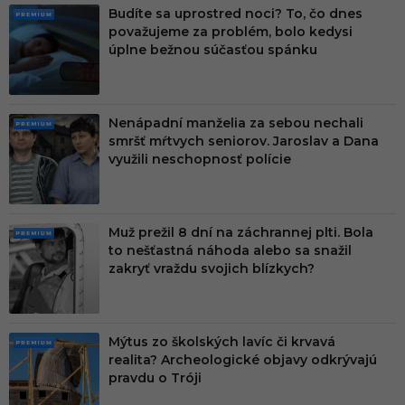
Budíte sa uprostred noci? To, čo dnes
PRE
považujeme za problém, bolo kedysi
MIU
úplne bežnou súčasťou spánku
M
Nenápadní manželia za sebou nechali
PRE
smršť mŕtvych seniorov. Jaroslav a Dana
MIU
využili neschopnosť polície
M
Muž prežil 8 dní na záchrannej plti. Bola
PRE
to nešťastná náhoda alebo sa snažil
MIU
zakryť vraždu svojich blízkych?
M
Mýtus zo školských lavíc či krvavá
PRE
realita? Archeologické objavy odkrývajú
MIU
pravdu o Tróji
M