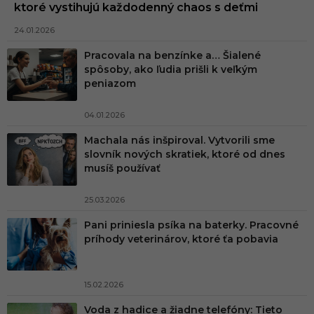
ktoré vystihujú každodenný chaos s deťmi
24.01.2026
Pracovala na benzínke a… Šialené
spôsoby, ako ľudia prišli k veľkým
peniazom
04.01.2026
Machala nás inšpiroval. Vytvorili sme
slovník nových skratiek, ktoré od dnes
musíš používať
25.03.2026
Pani priniesla psíka na baterky. Pracovné
príhody veterinárov, ktoré ťa pobavia
15.02.2026
Voda z hadice a žiadne telefóny: Tieto