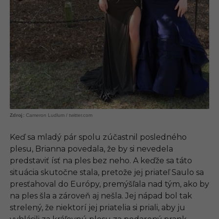
Cameron Ludlum / twitter.com
Keď sa mladý pár spolu zúčastnil posledného
plesu, Brianna povedala, že by si nevedela
predstaviť ísť na ples bez neho. A keďže sa táto
situácia skutočne stala, pretože jej priateľ Saulo sa
presťahoval do Európy, premýšľala nad tým, ako by
na ples šla a zároveň aj nešla. Jej nápad bol tak
strelený, že niektorí jej priatelia si priali, aby ju