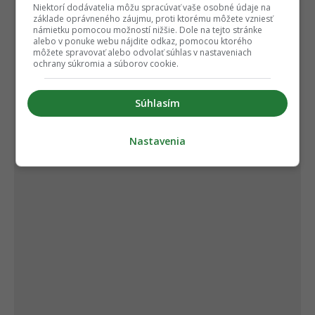
Niektorí dodávatelia môžu spracúvať vaše osobné údaje na
základe oprávneného záujmu, proti ktorému môžete vzniesť
námietku pomocou možností nižšie. Dole na tejto stránke
alebo v ponuke webu nájdite odkaz, pomocou ktorého
môžete spravovať alebo odvolať súhlas v nastaveniach
ochrany súkromia a súborov cookie.
Súhlasím
Nastavenia