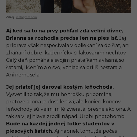
instagram.com
Aj keď sa to na prvý pohľad zdá veľmi divné,
Brianna sa rozhodla predsa len na ples ísť.
Jej
príprava však nespočívala v obliekaní sa do šiat, ani
zháňaní dobrej kaderníčky či lakovaním nechtov.
Celý deň pomáhala svojim priateľkám s vlasmi, so
šatami, líčením a o svoj vzhľad sa príliš nestarala.
Ani nemusela.
Jej priateľ jej daroval kostým leňochoda.
Vysvetlil to tak, že mu ho trošku pripomína,
pretože aj ona je dosť lenivá, ale koniec-koncov
leňochody sú veľmi milé zvieratá, presne ako ona. A
tak sa v jej hlave zrodil nápad. Urobí photobomb.
Bude na každej jednej fotke študentov v
plesových šatách.
Aj napriek tomu, že počas