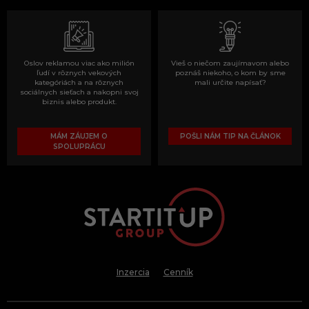
Oslov reklamou viac ako milión
Vieš o niečom zaujímavom alebo
ľudí v rôznych vekových
poznáš niekoho, o kom by sme
kategóriách a na rôznych
mali určite napísať?
sociálnych sieťach a nakopni svoj
biznis alebo produkt.
MÁM ZÁUJEM O
POŠLI NÁM TIP NA ČLÁNOK
SPOLUPRÁCU
Inzercia
Cenník