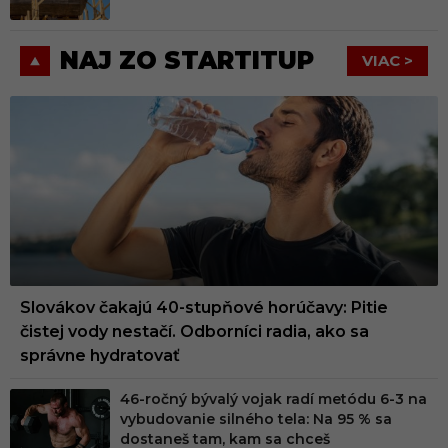
NAJ ZO STARTITUP
VIAC >
Slovákov čakajú 40-stupňové horúčavy: Pitie
čistej vody nestačí. Odborníci radia, ako sa
správne hydratovať
46-ročný bývalý vojak radí metódu 6-3 na
vybudovanie silného tela: Na 95 % sa
dostaneš tam, kam sa chceš