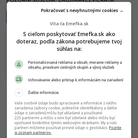
POZORNÍ SUSEDIA
,
ZAUJIMAVEZVIERATA
a
Pokračovať s nevyhnutnými cookies →
t
i
Víta ťa Emefka.sk
o
S cieľom poskytovať Emefka.sk ako
n
doteraz, podľa zákona potrebujeme tvoj
Sledujte nás na Google Správy
súhlas na:
Nenechajte si ujsť žiadne dôležité novinky.
☆
Sledovať
Personalizovaná reklama a obsah, meranie reklamy a
obsahu, prieskum cieľových skupín a vývoj služieb
★
Po otvorení kliknite na hviezdičku
Sledovať
Uchovávanie alebo prístup k informáciám na zariadení
REKLAMA
Ďalšie informácie
Vaše osobné údaje budú spracúvané a informácie z vášho
zariadenia (súbory cookie, jedinečné identifikátory a ďalšie
údaje o zariadení) môžu byť ukladané a používané
225 partnermi a môžu s nimi byť zdieľané alebo môžu byť
využívané konkrétne týmito webovými stránkami. My a naši
partneri môžeme používať presné údaje o geolokácii.
Pozrite
si zoznam partnerov.