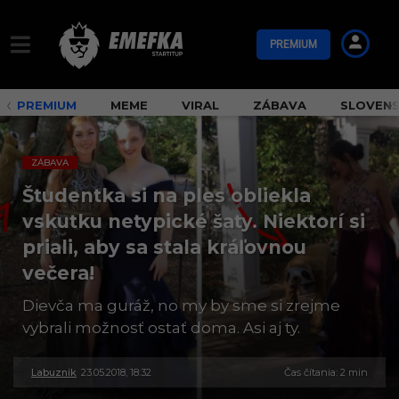
PREMIUM
PREMIUM
MEME
VIRAL
ZÁBAVA
SLOVEN
ZÁBAVA
Študentka si na ples obliekla
vskutku netypické šaty. Niektorí si
priali, aby sa stala kráľovnou
večera!
Dievča ma guráž, no my by sme si zrejme
vybrali možnosť ostať doma. Asi aj ty.
Labuznik
23.05.2018, 18:32
3
Čas čítania: 2 min
0