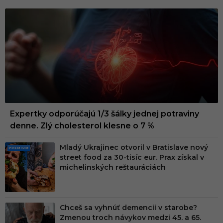
Expertky odporúčajú 1/3 šálky jednej potraviny
denne. Zlý cholesterol klesne o 7 %
Mladý Ukrajinec otvoril v Bratislave nový
PRE
street food za 30-tisíc eur. Prax získal v
MIU
michelinských reštauráciách
M
Chceš sa vyhnúť demencii v starobe?
Zmenou troch návykov medzi 45. a 65.