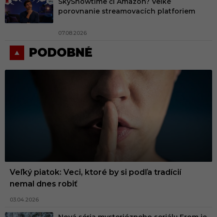
SkyShowtime či Amazon? Veľké
porovnanie streamovacích platforiem
07.08.2026
PODOBNÉ
Veľký piatok: Veci, ktoré by si podľa tradícií
nemal dnes robiť
03.04.2026