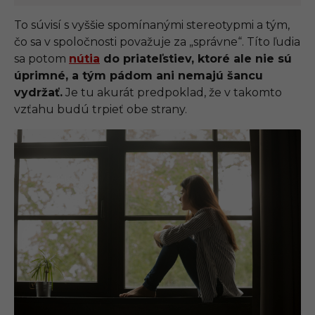
To súvisí s vyššie spomínanými stereotypmi a tým,
čo sa v spoločnosti považuje za „správne“. Títo ľudia
sa potom
nútia
do priateľstiev, ktoré ale nie sú
úprimné, a tým pádom ani nemajú šancu
vydržať.
Je tu akurát predpoklad, že v takomto
vzťahu budú trpieť obe strany.