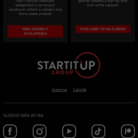
ľudí v rôznych vekových
poznáš niekoho, o kom by sme
kategóriách a na rôznych
mali určite napísať?
sociálnych sieťach a nakopni svoj
biznis alebo produkt.
MÁM ZÁUJEM O
POŠLI NÁM TIP NA ČLÁNOK
SPOLUPRÁCU
Inzercia
Cenník
SLEDUJ NÁS AJ NA