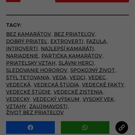
s
t
P
TAGY:
a
BEZ KAMARÁTOV
,
BEZ PRIATEĽOV
,
g
DOBRÝ PRIATEĽ
,
EXTROVERTI
,
FAZULA
,
i
INTROVERTI
,
NAJLEPŠÍ KAMARÁTI
,
n
NARIADENIE
,
PARTIČKA KAMARÁTOV
,
a
PRIATELSKY VZTAH
,
SLÁVNI HERCI
,
t
SLEDOVANIE HOROROV
,
SPOKOJNÝ ŽIVOT
,
i
ŠTÝL TETOVANIA
,
VEDA
,
VEDCI
,
VEDEC
,
o
VEDECKÁ
,
VEDECKÁ ŠTÚDIA
,
VEDECKÉ FAKTY
,
n
VEDECKÉ ŠTÚDIE
,
VEDECKÉ ZISTENIA
,
VEDECKY
,
VEDECKÝ VÝSKUM
,
VYSOKÝ VEK
,
VZTAHY
,
ZAUJIMAVOSTI
,
ŽIVOT BEZ PRIATEĽOV