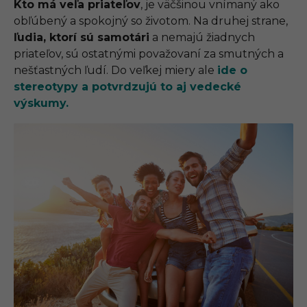
Kto má veľa priateľov
, je väčšinou vnímaný ako
obľúbený a spokojný so životom. Na druhej strane,
ľudia, ktorí sú samotári
a nemajú žiadnych
priateľov, sú ostatnými považovaní za smutných a
nešťastných ľudí. Do veľkej miery ale
ide o
stereotypy a potvrdzujú to aj vedecké
výskumy.