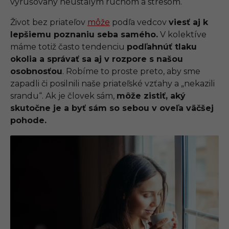
vyrušovaný neustálym ruchom a stresom.
Život bez priateľov
môže
podľa vedcov
viesť aj k
lepšiemu poznaniu seba samého.
V kolektíve
máme totiž často tendenciu
podľahnúť tlaku
okolia a správať sa aj v rozpore s našou
osobnosťou
. Robíme to proste preto, aby sme
zapadli či posilnili naše priateľské vzťahy a „nekazili
srandu“. Ak je človek sám,
môže zistiť, aký
skutočne je a byť sám so sebou v oveľa väčšej
pohode.