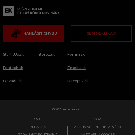
NAHLÁSIŤ CHYBU
SEM NEKLIKAJ!
StartItUp.sk
Interez.sk
Femm.sk
Fontech.sk
Emefka.sk
Odzadu.sk
Receptik.sk
© 2026 emefka.sk
O NÁS
VOP
REDAKCIA
ARCHÍV VOP PREDPLATNÉHO
PODMIENKY POUŽÍVANIA
NASTAVENIA COOKIES