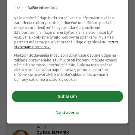
Ďalšie informácie
Vaše osobné údaje budú spracúvané a informácie z vášho
zariadenia (súbory cookie, jedinečné identifikátory a ďalšie
údaje o zariadení) môžu byť ukladané a používané
225 partnermi a môžu s nimi byť zdieľané alebo môžu byť
využívané konkrétne týmito webovými stránkami. My a naši
partneri môžeme používať presné údaje o geolokácii.
Pozrite
si zoznam partnerov.
Niektorí dodávatelia môžu spracúvať vaše osobné údaje na
základe oprávneného záujmu, proti ktorému môžete vzniesť
námietku pomocou možností nižšie. Dole na tejto stránke
alebo v ponuke webu nájdite odkaz, pomocou ktorého
môžete spravovať alebo odvolať súhlas v nastaveniach
ochrany súkromia a súborov cookie.
Súhlasím
Nastavenia
Autor
DUŠAN ŠUTARÍK