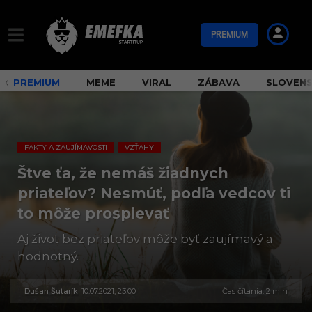
PREMIUM
PREMIUM
MEME
VIRAL
ZÁBAVA
SLOVEN
FAKTY A ZAUJÍMAVOSTI
VZŤAHY
,
Štve ťa, že nemáš žiadnych
priateľov? Nesmúť, podľa vedcov ti
to môže prospievať
Aj život bez priateľov môže byť zaujímavý a
hodnotný.
Dušan Šutarík
10.07.2021, 23:00
3
Čas čítania: 2 min
0