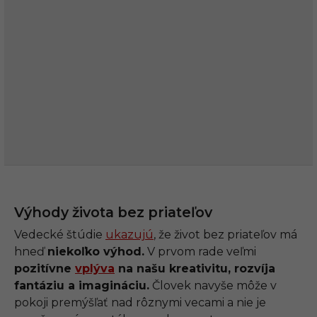
Výhody života bez priateľov
Vedecké štúdie
ukazujú
, že život bez priateľov má
hneď
niekoľko výhod.
V prvom rade veľmi
pozitívne
vplýva
na našu kreativitu, rozvíja
fantáziu a imagináciu.
Človek navyše môže v
pokoji premýšľať nad rôznymi vecami a nie je