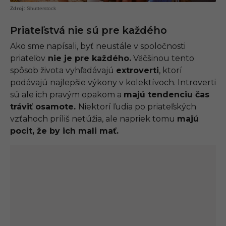
Shutterstock
Priateľstvá nie sú pre každého
Ako sme napísali, byť neustále v spoločnosti
priateľov
nie je pre každého.
Väčšinou tento
spôsob života vyhľadávajú
extroverti
, ktorí
podávajú najlepšie výkony v kolektívoch. Introverti
sú ale ich pravým opakom a
majú tendenciu čas
tráviť osamote.
Niektorí ľudia po priateľských
vzťahoch príliš netúžia, ale napriek tomu
majú
pocit, že by ich mali mať.