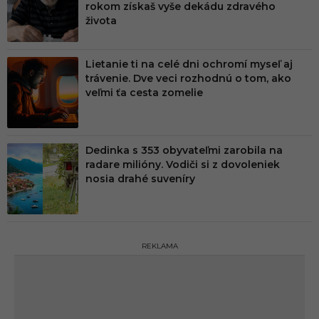
rokom získaš vyše dekádu zdravého
života
Lietanie ti na celé dni ochromí myseľ aj
trávenie. Dve veci rozhodnú o tom, ako
veľmi ťa cesta zomelie
Dedinka s 353 obyvateľmi zarobila na
radare milióny. Vodiči si z dovoleniek
nosia drahé suveníry
REKLAMA