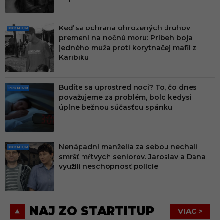
Keď sa ochrana ohrozených druhov
PRE
premení na nočnú moru: Príbeh boja
MIU
jedného muža proti korytnačej mafii z
M
Karibiku
Budíte sa uprostred noci? To, čo dnes
PRE
považujeme za problém, bolo kedysi
MIU
úplne bežnou súčasťou spánku
M
Nenápadní manželia za sebou nechali
PRE
smršť mŕtvych seniorov. Jaroslav a Dana
MIU
využili neschopnosť polície
M
NAJ ZO STARTITUP
VIAC >