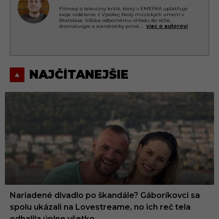
Filmový a televízny kritik, ktorý v EMEFKA uplatňuje
svoje vzdelanie z Vysokej školy múzických umení v
Bratislave. Vďaka odbornému vhľadu do réžie,
dramaturgie a scenáristiky priná
...
viac o autorovi
NAJČÍTANEJŠIE
Nariadené divadlo po škandále? Gáboríkovci sa
spolu ukázali na Lovestreame, no ich reč tela
odhalila úplne všetko