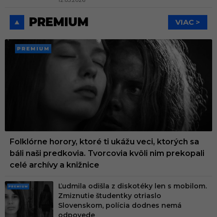
12.05.2026
PREMIUM
VIAC >
PREMI
UM
Folklórne horory, ktoré ti ukážu veci, ktorých sa
báli naši predkovia. Tvorcovia kvôli nim prekopali
celé archívy a knižnice
Ľudmila odišla z diskotéky len s mobilom.
PRE
Zmiznutie študentky otriaslo
MIU
Slovenskom, polícia dodnes nemá
M
odpovede