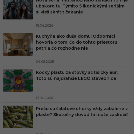
Nová séria mysteriózneho seriálu From je
už skoro tu. Týmito 5 ikonickými seriálmi
si vieš skrátiť čakanie
18.04.2026
Kuchyňa ako duša domu: Odborníci
hovoria o tom, čo do tohto priestoru
patrí a čo rozhodne nie
24.08.2025
Kocky plastu za stovky až tisícky eur:
Toto sú najdrahšie LEGO stavebnice
17.04.2026
Prečo sú šalátové uhorky vždy zabalené v
plaste? Skutočný dôvod ťa môže zaskočiť