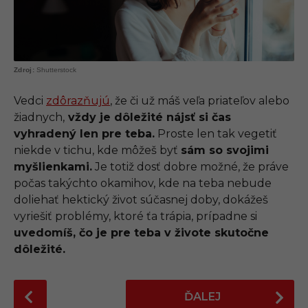
Shutterstock
Vedci
zdôrazňujú
, že či už máš veľa priateľov alebo
žiadnych,
vždy je dôležité nájsť si čas
vyhradený len pre teba.
Proste len tak vegetiť
niekde v tichu, kde môžeš byť
sám so svojimi
myšlienkami.
Je totiž dosť dobre možné, že práve
počas takýchto okamihov, kde na teba nebude
doliehať hektický život súčasnej doby, dokážeš
vyriešiť problémy, ktoré ťa trápia, prípadne si
uvedomíš, čo je pre teba v živote skutočne
dôležité.
P
ĎALEJ
o