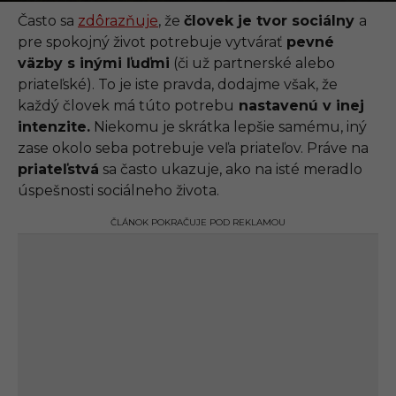
.
0
Často sa
zdôrazňuje
, že
človek je tvor sociálny
a
9
pre spokojný život potrebuje vytvárať
pevné
.
2
väzby s inými ľuďmi
(či už partnerské alebo
0
priateľské). To je iste pravda, dodajme však, že
2
1
každý človek má túto potrebu
nastavenú v inej
,
intenzite.
Niekomu je skrátka lepšie samému, iný
1
1
zase okolo seba potrebuje veľa priateľov. Práve na
:
priateľstvá
sa často ukazuje, ako na isté meradlo
1
3
úspešnosti sociálneho života.
ČLÁNOK POKRAČUJE POD REKLAMOU