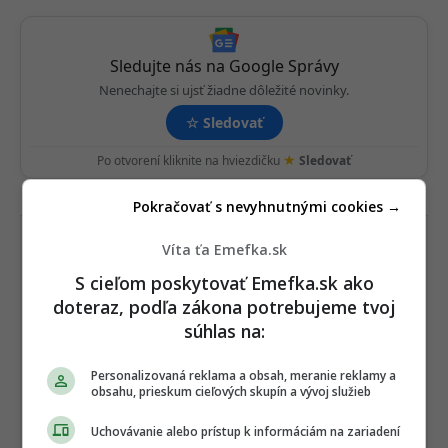
Sledujte nás na Google Správy
Nenechajte si ujsť žiadne dôležité novinky.
☆
Sledovať
★
Po otvorení kliknite na hviezdičku
Sledovať
REKLAMA
Pokračovať s nevyhnutnými cookies →
Víta ťa Emefka.sk
S cieľom poskytovať Emefka.sk ako
doteraz, podľa zákona potrebujeme tvoj
súhlas na:
Personalizovaná reklama a obsah, meranie reklamy a
obsahu, prieskum cieľových skupín a vývoj služieb
Uchovávanie alebo prístup k informáciám na zariadení