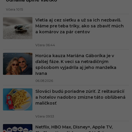
Včera 10:15
Vletia aj cez sieťku a už sa ich nezbavíš.
Máme pre teba triky, ako sa zbaviť múch
a komárov za pár centov
Včera 06:44
Horúca kauza Mariána Gáboríka je v
ďalšej fáze. K veci sa netradičným
spôsobom vyjadrila aj jeho manželka
Ivana
06.08.2026
Slováci budú poriadne zúriť. Z reštaurácií
a hotelov nadobro zmizne táto obľúbená
maličkosť
Včera 09:53
Netflix, HBO Max, Disney+, Apple TV,