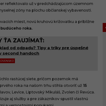
ámer reflektovalo už v predchádzajúcom územnom
emyselnej zóny na plochu občianskej vybavenosti.
vacích miest, novú kruhovú križovatku a približne
r budúceho roka.
 ŤA ZAUJÍMAŤ:
oklad od odpadu? Tipy a triky pre úspešné
v second handoch
LOVENSKO
 rýchlo rastúcej siete, pričom pozemok má
 prvého roka na našom trhu stihla otvoriť už
15
avov, Levice, Liptovský Mikuláš, Zvolen či Revúca.
je aj služby a pre zákazníkov spustil vlastnú
ami a vernostnými ponukami.