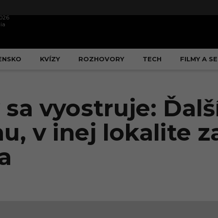
2026
ia
ENSKO
KVÍZY
ROZHOVORY
TECH
FILMY A SE
sa vyostruje: Ďalší
, v inej lokalite z
a