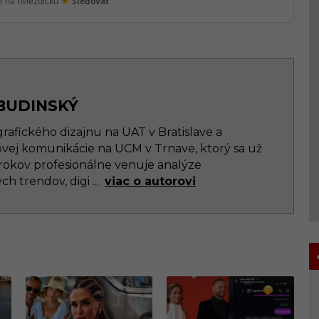
★
te na hviezdičku
Sledovať
BUDINSKÝ
rafického dizajnu na UAT v Bratislave a
vej komunikácie na UCM v Trnave, ktorý sa už
 rokov profesionálne venuje analýze
ch trendov, digi
...
viac o autorovi