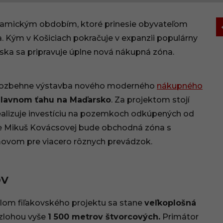
amickým obdobím, ktoré prinesie obyvateľom
a. Kým v Košiciach pokračuje v expanzii populárny
ska sa pripravuje úplne nová nákupná zóna.
e rozbehne výstavba nového moderného
nákupného
 hlavnom ťahu na Maďarsko
. Za projektom stojí
realizuje investíciu na pozemkoch odkúpených od
e Mikuš Kovácsovej bude obchodná zóna s
ovom pre viacero rôznych prevádzok.
ov
dlom fiľakovského projektu sa stane
veľkoplošná
zlohou vyše
1 500 metrov štvorcových.
Primátor