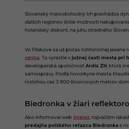
6
Slovenský maloobchodný trh prechádza dyn
.
ďalších regiónov širšie možnosti nakupovani
holandský diskont, na juhu stredného Sloven
0
5
Vo Fiľakove sa už počas tohtoročnej jesen
.
centra
. To vyrastie v
južnej časti mesta pri
2
developerská spoločnosť
Ardis ZH
, ktorá z
samosprávy. Podľa hovorkyne mesta Klaudi
0
rozlohou cez 3 800 štvorcových metrov dom
2
6
Biedronka v žiari reflektor
,
Ako informoval web
Interez
, najväčším láka
1
predajňa poľského reťazca Biedronka
s ro