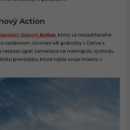
 nový Action
olandský diskont
Action
, ktorý sa nezadržateľne
 Po nedávnom otvorení 48. pobočky v Detve s
a reťazec opäť zameriava na metropolu východu.
košickú prevádzku, ktorá nájde svoje miesto v