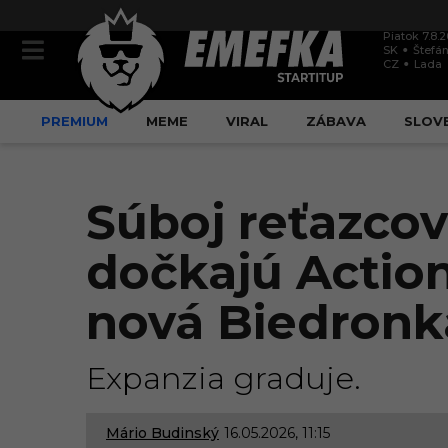
Piatok 7.8.
SK
Štefán
CZ
Lada
PREMIUM
MEME
VIRAL
ZÁBAVA
SLOV
Súboj reťazcov 
dočkajú Actionu
nová Biedronk
Expanzia graduje.
Mário Budinský
16.05.2026, 11:15
1