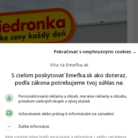
Pokračovať s nevyhnutnými cookies →
Víta ťa Emefka.sk
S cieľom poskytovať Emefka.sk ako doteraz,
podľa zákona potrebujeme tvoj súhlas na:
Personalizovaná reklama a obsah, meranie reklamy a obsahu,
prieskum cieľových skupín a vývoj služieb
Uchovávanie alebo prístup k informáciám na zariadení
 úspešné predajne v Obchodnej galérii Naša na
Ďalšie informácie
Ťahanovciach. Action si slovenských zákazníkov
Vaše osobné údaje budú spracúvané a informácie z vášho zariadenia