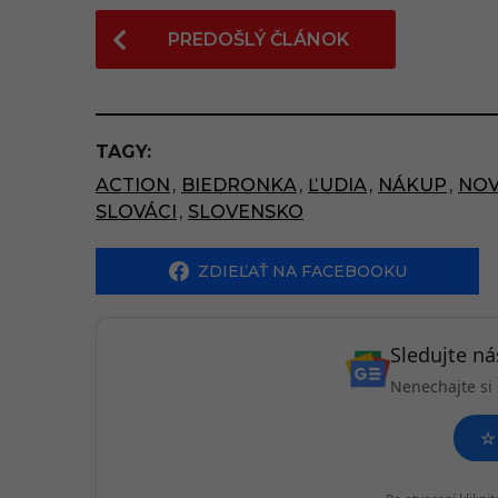
P
PREDOŠLÝ ČLÁNOK
o
s
t
TAGY:
P
ACTION
,
BIEDRONKA
,
ĽUDIA
,
NÁKUP
,
NOV
a
SLOVÁCI
,
SLOVENSKO
g
i
ZDIEĽAŤ NA FACEBOOKU
n
a
Sledujte n
t
Nenechajte si 
i
☆
o
n