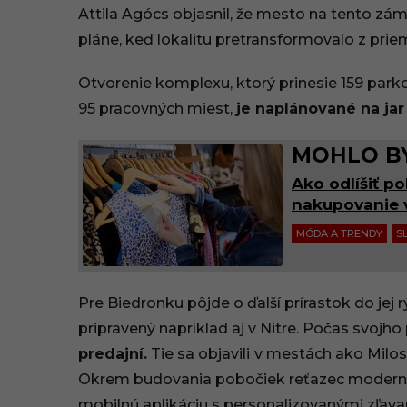
Attila Agócs objasnil, že mesto na tento z
0
pláne, keď lokalitu pretransformovalo z pri
:
Otvorenie komplexu, ktorý prinesie 159 parko
1
95 pracovných miest,
je naplánované na ja
5
MOHLO BY
Ako odlíšiť p
nakupovanie 
MÓDA A TRENDY
S
Pre Biedronku pôjde o ďalší prírastok do jej
pripravený napríklad aj v Nitre. Počas svojho
predajní.
Tie sa objavili
v mestách ako Milosl
Okrem budovania pobočiek reťazec modernizu
mobilnú aplikáciu s personalizovanými zľav