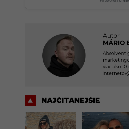
Po otvorení klikni
Autor
MÁRIO 
Absolvent g
marketingo
viac ako 10
internetový
NAJČÍTANEJŠIE