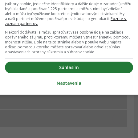
 sa meniaceho sortimentu, v
(súbory cookie, jedinečné identifikátory a ďalšie údaje o zariadení) môžu
rámci ktorého
byť ukladané a používané 225 partnermi a môžu s nimi byť zdieľané
h produktov zo 14 kategórií
.
alebo môžu byť využívané konkrétne týmito webovými stránkami. My
a naši partneri môžeme používať presné údaje o geolokácii.
Pozrite si
zoznam partnerov.
azujú aj finančné ukazovatele spoločnosti. Len rok
Niektorí dodávatelia môžu spracúvať vaše osobné údaje na základe
u 2024, zaznamenal Action tržby presahujúce
75
oprávneného záujmu, proti ktorému môžete vzniesť námietku pomocou
možností nižšie. Dole na tejto stránke alebo v ponuke webu nájdite
lióna eur. Obyvatelia Slovenska tak vďaka obom
odkaz, pomocou ktorého môžete spravovať alebo odvolať súhlas
v nastaveniach ochrany súkromia a súborov cookie.
acné a dostupné nákupy priamo vo svojich
Súhlasím
alebo v Actione?
Nastavenia