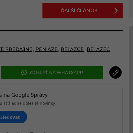
ĎALŠÍ ČLÁNOK
É PREDAJNE
,
PENIAZE
,
REŤAZCE
,
REŤAZEC
,
ZDIEĽAŤ NA WHATSAPP
ás na Google Správy
ujsť žiadne dôležité novinky.
Sledovať