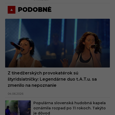
PODOBNÉ
Z tínedžerských provokatérok sú
štyridsiatničky: Legendárne duo t.A.T.u. sa
zmenilo na nepoznanie
04.06.2026
Populárna slovenská hudobná kapela
oznámila rozpad po 11 rokoch. Takýto
je dôvod