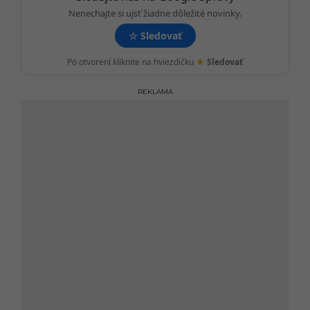
n
Nenechajte si ujsť žiadne dôležité novinky.
☆
Sledovať
★
Po otvorení kliknite na hviezdičku
Sledovať
REKLAMA