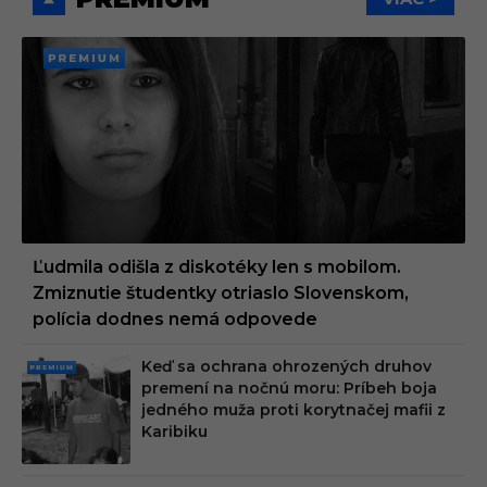
PREMI
UM
Ľudmila odišla z diskotéky len s mobilom.
Zmiznutie študentky otriaslo Slovenskom,
polícia dodnes nemá odpovede
Keď sa ochrana ohrozených druhov
PRE
premení na nočnú moru: Príbeh boja
MIU
jedného muža proti korytnačej mafii z
M
Karibiku