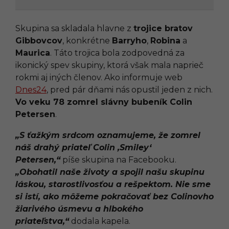
Skupina sa skladala hlavne z
trojice bratov
Gibbovcov
, konkrétne
Barryho
,
Robina
a
Maurica
. Táto trojica bola zodpovedná za
ikonický spev skupiny, ktorá však mala naprieč
rokmi aj iných členov. Ako informuje web
Dnes24
, pred pár dňami nás opustil jeden z nich.
Vo veku 78 zomrel slávny bubeník Colin
Petersen
.
„S ťažkým srdcom oznamujeme, že zomrel
náš drahý priateľ Colin ‚Smiley‘
Petersen,“
píše skupina na Facebooku.
„Obohatil naše životy a spojil našu skupinu
láskou, starostlivosťou a rešpektom. Nie sme
si istí, ako môžeme pokračovať bez Colinovho
žiarivého úsmevu a hlbokého
priateľstva,“
dodala kapela.