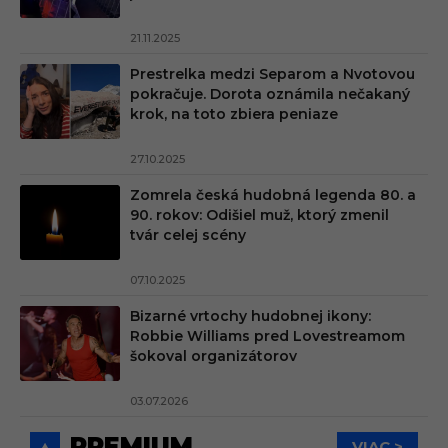
21.11.2025
Prestrelka medzi Separom a Nvotovou
pokračuje. Dorota oznámila nečakaný
krok, na toto zbiera peniaze
27.10.2025
Zomrela česká hudobná legenda 80. a
90. rokov: Odišiel muž, ktorý zmenil
tvár celej scény
07.10.2025
Bizarné vrtochy hudobnej ikony:
Robbie Williams pred Lovestreamom
šokoval organizátorov
03.07.2026
PREMIUM
VIAC >