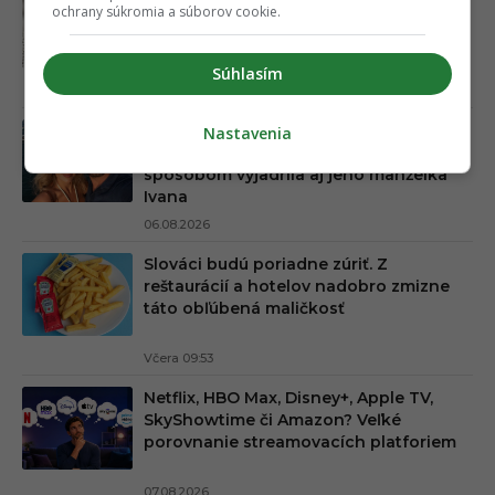
ochrany súkromia a súborov cookie.
nezbavíš. Máme pre teba triky, ako sa
zbaviť múch a komárov za pár centov
Súhlasím
Včera 06:44
Horúca kauza Mariána Gáboríka je v
Nastavenia
ďalšej fáze. K veci sa netradičným
spôsobom vyjadrila aj jeho manželka
Ivana
06.08.2026
Slováci budú poriadne zúriť. Z
reštaurácií a hotelov nadobro zmizne
táto obľúbená maličkosť
Včera 09:53
Netflix, HBO Max, Disney+, Apple TV,
SkyShowtime či Amazon? Veľké
porovnanie streamovacích platforiem
07.08.2026