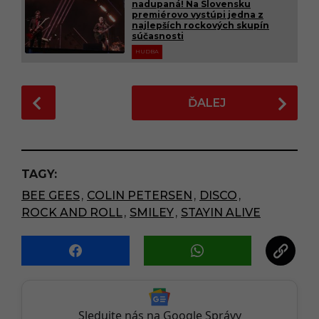
nadupaná! Na Slovensku
premiérovo vystúpi jedna z
najlepších rockových skupín
súčasnosti
HUDBA
P
ĎALEJ
o
s
t
P
TAGY:
a
BEE GEES
,
COLIN PETERSEN
,
DISCO
,
g
ROCK AND ROLL
,
SMILEY
,
STAYIN ALIVE
i
n
a
t
i
o
Sledujte nás na Google Správy