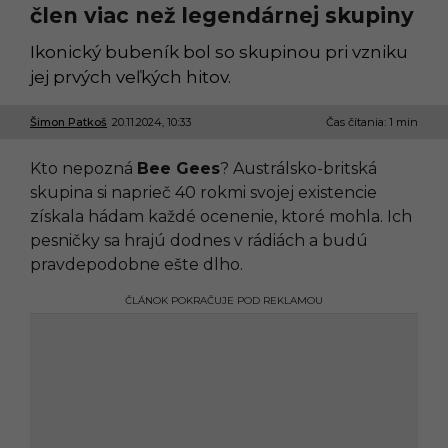
člen viac než legendárnej skupiny
Ikonický bubeník bol so skupinou pri vzniku
jej prvých veľkých hitov.
Šimon Patkoš
20.11.2024, 10:33
2
Čas čítania: 1 min
0
.
Kto nepozná
Bee Gees
? Austrálsko-britská
1
1
skupina si naprieč 40 rokmi svojej existencie
.
získala hádam každé ocenenie, ktoré mohla. Ich
2
0
pesničky sa hrajú dodnes v rádiách a budú
2
pravdepodobne ešte dlho.
4
,
1
ČLÁNOK POKRAČUJE POD REKLAMOU
0
:
3
3