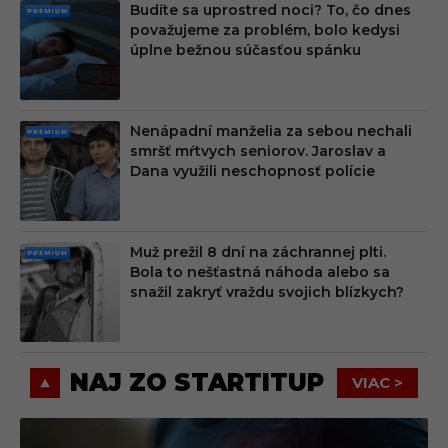
Budíte sa uprostred noci? To, čo dnes
PRE
považujeme za problém, bolo kedysi
MIU
úplne bežnou súčasťou spánku
M
Nenápadní manželia za sebou nechali
PRE
smršť mŕtvych seniorov. Jaroslav a
MIU
Dana využili neschopnosť polície
M
Muž prežil 8 dní na záchrannej plti.
PRE
Bola to nešťastná náhoda alebo sa
MIU
snažil zakryť vraždu svojich blízkych?
M
NAJ ZO STARTITUP
VIAC >