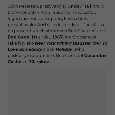
Colin Petersen, prezývaný aj „Smiley“ sa k trojici
bratov pripojil v roku 1966 a stal sa súčasťou
legendárneho zoskupenia, keď sa bratia
presťahovali z Austrálie do Londýna. Podieľal sa
na prvých štyroch albumoch Bee Gees, vrátane
Bee Gees ‚1st
z roku
1967
, ktorý obsahoval
také hity ako
New York Mining
Disaster 1941
,
To
Love Somebody
alebo
Holiday
. Jeho
posledným albumom s Bee Gees bol
Cucumber
Castle
zo
70. rokov
.