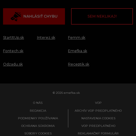
NAHLÁSIŤ CHYBU
SEM NEKLIKAJ!
StartItUp.sk
Interez.sk
Femm.sk
Fontech.sk
Emefka.sk
Odzadu.sk
Receptik.sk
© 2026 emefka.sk
O NÁS
VOP
REDAKCIA
ARCHÍV VOP PREDPLATNÉHO
PODMIENKY POUŽÍVANIA
NASTAVENIA COOKIES
OCHRANA SÚKROMIA
VOP PREDPLATNÉHO
SÚBORY COOKIES
REKLAMAČNÝ FORMULÁR