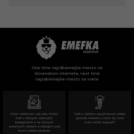
One time najzábavnejšie miesto na
slovenskom internete, next time
najzabávnejšie miesto na svete
Oslov reklamou viac ako milión
Vieš o niečom zaujímavom alebo
ľudí v rôznych vekových
poznáš niekoho, o kom by sme
kategóriách a na rôznych
mali určite napísať?
sociálnych sieťach a nakopni svoj
biznis alebo produkt.