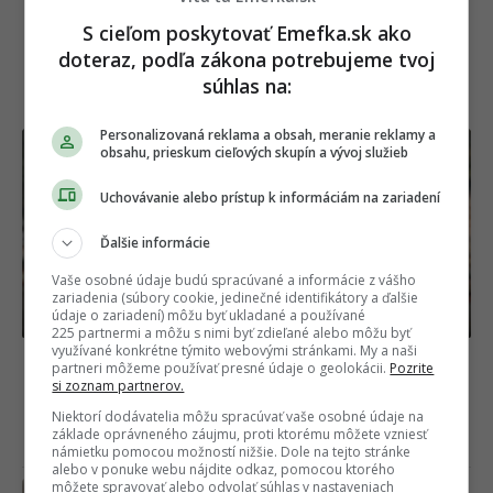
S cieľom poskytovať Emefka.sk ako
doteraz, podľa zákona potrebujeme tvoj
súhlas na:
NAJČÍTANEJŠIE
Personalizovaná reklama a obsah, meranie reklamy a
obsahu, prieskum cieľových skupín a vývoj služieb
Uchovávanie alebo prístup k informáciám na zariadení
Ďalšie informácie
Vaše osobné údaje budú spracúvané a informácie z vášho
zariadenia (súbory cookie, jedinečné identifikátory a ďalšie
údaje o zariadení) môžu byť ukladané a používané
225 partnermi a môžu s nimi byť zdieľané alebo môžu byť
využívané konkrétne týmito webovými stránkami. My a naši
Nariadené divadlo po škandále? Gáboríkovci
partneri môžeme používať presné údaje o geolokácii.
Pozrite
si zoznam partnerov.
sa spolu ukázali na Lovestreame, no ich reč
tela odhalila úplne všetko
Niektorí dodávatelia môžu spracúvať vaše osobné údaje na
základe oprávneného záujmu, proti ktorému môžete vzniesť
námietku pomocou možností nižšie. Dole na tejto stránke
Včera 10:15
alebo v ponuke webu nájdite odkaz, pomocou ktorého
môžete spravovať alebo odvolať súhlas v nastaveniach
Vletia aj cez sieťku a už sa ich