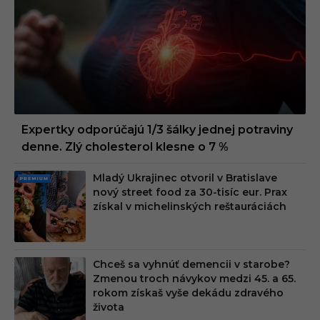
Expertky odporúčajú 1/3 šálky jednej potraviny
denne. Zlý cholesterol klesne o 7 %
Mladý Ukrajinec otvoril v Bratislave
PRE
nový street food za 30-tisíc eur. Prax
MIU
získal v michelinských reštauráciách
M
Chceš sa vyhnúť demencii v starobe?
Zmenou troch návykov medzi 45. a 65.
rokom získaš vyše dekádu zdravého
života