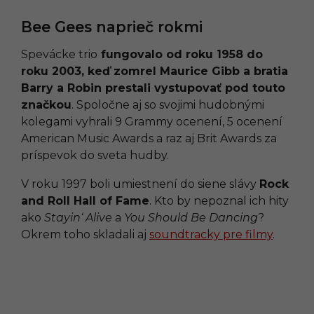
Bee Gees naprieč rokmi
Spevácke trio
fungovalo od roku 1958 do
roku 2003, keď zomrel Maurice Gibb a bratia
Barry a Robin prestali vystupovať pod touto
značkou
. Spoločne aj so svojimi hudobnými
kolegami vyhrali 9 Grammy ocenení, 5 ocenení
American Music Awards a raz aj Brit Awards za
príspevok do sveta hudby.
V roku 1997 boli umiestnení do siene slávy
Rock
and Roll Hall of Fame
. Kto by nepoznal ich hity
ako
Stayin‘ Alive
a
You Should Be Dancing
?
Okrem toho skladali aj
soundtracky pre filmy
.