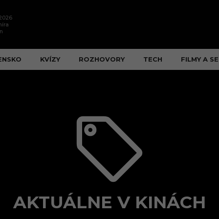
.2026
íra
n
ENSKO
KVÍZY
ROZHOVORY
TECH
FILMY A SE
AKTUÁLNE V KINÁCH