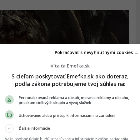
Pokračovať s nevyhnutnými cookies →
Víta ťa Emefka.sk
S cieľom poskytovať Emefka.sk ako doteraz,
podľa zákona potrebujeme tvoj súhlas na:
Personalizovaná reklama a obsah, meranie reklamy a obsahu,
prieskum cieľových skupín a vývoj služieb
o stvorený na halloweenske
Uchovávanie alebo prístup k informáciám na zariadení
osféru aj kvalitné postavy
Ďalšie informácie
í.
Vaše osobné údaje budú spracúvané a informácie z vášho zariadenia