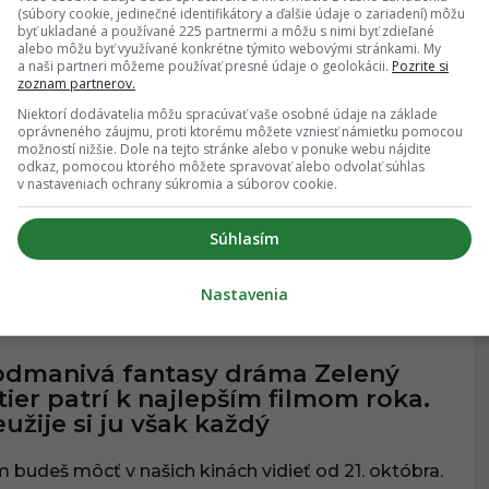
(súbory cookie, jedinečné identifikátory a ďalšie údaje o zariadení) môžu
29.10.2021
, 21:00
byť ukladané a používané 225 partnermi a môžu s nimi byť zdieľané
alebo môžu byť využívané konkrétne týmito webovými stránkami. My
a naši partneri môžeme používať presné údaje o geolokácii.
Pozrite si
zoznam partnerov.
tvrdené: Sci-fi epos Duna dostane
Niektorí dodávatelia môžu spracúvať vaše osobné údaje na základe
kračovanie. Poznáme už aj dátum
oprávneného záujmu, proti ktorému môžete vzniesť námietku pomocou
možností nižšie. Dole na tejto stránke alebo v ponuke webu nájdite
remiéry
odkaz, pomocou ktorého môžete spravovať alebo odvolať súhlas
v nastaveniach ochrany súkromia a súborov cookie.
kolepý sci-fi príbeh nekončí.
Súhlasím
Nastavenia
27.10.2021
, 21:30
MY A SERIÁLY
odmanivá fantasy dráma Zelený
tier patrí k najlepším filmom roka.
užije si ju však každý
m budeš môcť v našich kinách vidieť od 21. októbra.