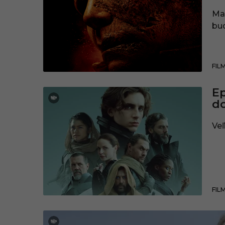
Mas
bud
FIL
Ep
do
Veľ
FIL