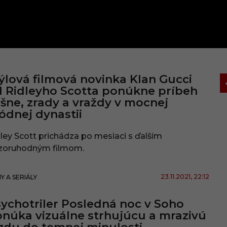
ýlová filmová novinka Klan Gucci
 Ridleyho Scotta ponúkne príbeh
šne, zrady a vraždy v mocnej
dnej dynastii
ley Scott prichádza po mesiaci s ďalším
zoruhodným filmom.
23.11.2021
, 22:12
MY A SERIÁLY
ychotriler Posledná noc v Soho
núka vizuálne strhujúcu a mrazivú