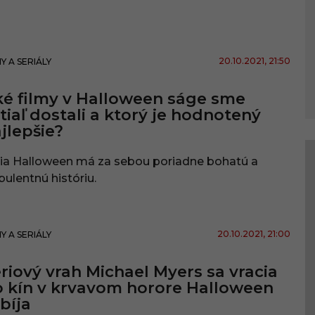
20.10.2021
, 21:50
MY A SERIÁLY
é filmy v Halloween ságe sme
tiaľ dostali a ktorý je hodnotený
jlepšie?
ria Halloween má za sebou poriadne bohatú a
bulentnú históriu.
20.10.2021
, 21:00
MY A SERIÁLY
riový vrah Michael Myers sa vracia
 kín v krvavom horore Halloween
bíja