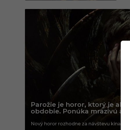
Parožie je horor, ktorý je ak
obdobie. Ponúka mrazivú atm
Nový horor rozhodne za návštevu kina stoj