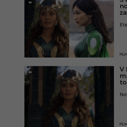
no
za
Ete
FIL
V 
ma
t
Nov
FIL