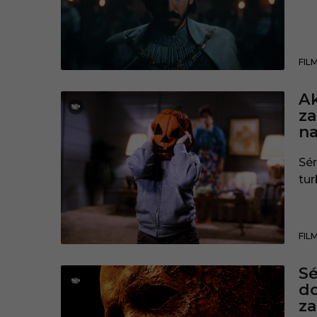
FIL
Ak
za
na
Sé
tur
FIL
Sé
do
za