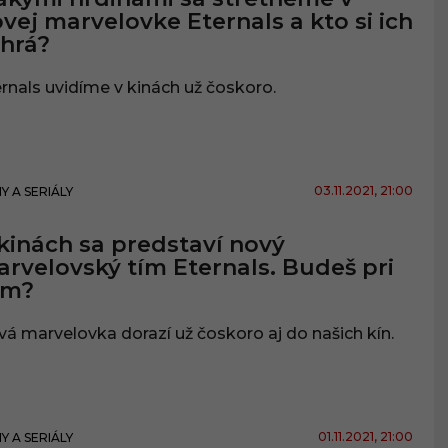
vej marvelovke Eternals a kto si ich
hrá?
rnals uvidíme v kinách už čoskoro.
03.11.2021
, 21:00
MY A SERIÁLY
kinách sa predstaví nový
rvelovský tím Eternals. Budeš pri
om?
á marvelovka dorazí už čoskoro aj do našich kín.
01.11.2021
, 21:00
MY A SERIÁLY