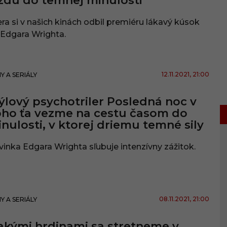
zdu do temnej minulosti
ra si v našich kinách odbil premiéru lákavý kúsok
Edgara Wrighta.
12.11.2021
, 21:00
MY A SERIÁLY
ýlový psychotriler Posledná noc v
ho ťa vezme na cestu časom do
nulosti, v ktorej driemu temné sily
inka Edgara Wrighta sľubuje intenzívny zážitok.
08.11.2021
, 21:00
MY A SERIÁLY
akými hrdinami sa stretneme v