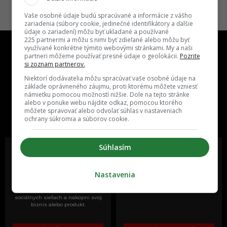
Vaše osobné údaje budú spracúvané a informácie z vášho
zariadenia (súbory cookie, jedinečné identifikátory a ďalšie
údaje o zariadení) môžu byť ukladané a používané
225 partnermi a môžu s nimi byť zdieľané alebo môžu byť
využívané konkrétne týmito webovými stránkami. My a naši
partneri môžeme používať presné údaje o geolokácii.
Pozrite
si zoznam partnerov.
Niektorí dodávatelia môžu spracúvať vaše osobné údaje na
základe oprávneného záujmu, proti ktorému môžete vzniesť
námietku pomocou možností nižšie. Dole na tejto stránke
One time najzábavnejšie miesto na
alebo v ponuke webu nájdite odkaz, pomocou ktorého
slovenskom internete, next time
môžete spravovať alebo odvolať súhlas v nastaveniach
najzabávnejšie miesto na svete
ochrany súkromia a súborov cookie.
Súhlasím
Nastavenia
Oslov reklamou viac ako milión
Vieš o niečom zaujímavom alebo
ľudí v rôznych vekových
poznáš niekoho, o kom by sme
kategóriách a na rôznych
mali určite napísať?
sociálnych sieťach a nakopni svoj
biznis alebo produkt.