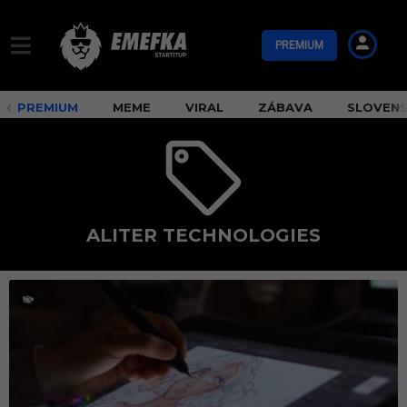
PREMIUM
PREMIUM
MEME
VIRAL
ZÁBAVA
SLOVEN
ALITER TECHNOLOGIES
A
l
i
t
e