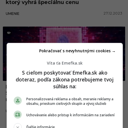
ktorý vyhrá špeciálnu cenu
27.12.2023
UMENIE
Pokračovať s nevyhnutnými cookies →
Víta ťa Emefka.sk
S cieľom poskytovať Emefka.sk ako
doteraz, podľa zákona potrebujeme tvoj
súhlas na:
Miluješ NFTčka a digitálne umenie? Na
Slovensko prichádza súťaž, o ktorej by si
mal vedieť
Personalizovaná reklama a obsah, meranie reklamy a
obsahu, prieskum cieľových skupín a vývoj služieb
22.11.2022
UMENIE
Uchovávanie alebo prístup k informáciám na zariadení
Ďalšie informácie