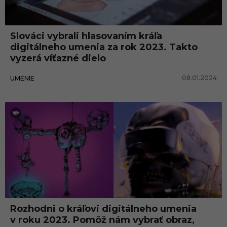
r
T
Slováci vybrali hlasovaním kráľa
e
digitálneho umenia za rok 2023. Takto
c
vyzerá víťazné dielo
h
08.01.2024
UMENIE
n
o
l
o
g
i
e
s
Rozhodni o kráľovi digitálneho umenia
v roku 2023. Pomôž nám vybrať obraz,