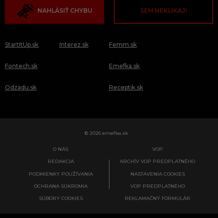
NAHLÁSIŤ CHYBU
SEM NEKLIKAJ!
StartItUp.sk
Interez.sk
Femm.sk
Fontech.sk
Emefka.sk
Odzadu.sk
Receptik.sk
© 2026 emefka.sk
O NÁS
VOP
REDAKCIA
ARCHÍV VOP PREDPLATNÉHO
PODMIENKY POUŽÍVANIA
NASTAVENIA COOKIES
OCHRANA SÚKROMIA
VOP PREDPLATNÉHO
SÚBORY COOKIES
REKLAMAČNÝ FORMULÁR