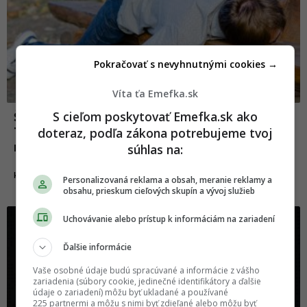
Pokračovať s nevyhnutnými cookies →
Víta ťa Emefka.sk
S cieľom poskytovať Emefka.sk ako
Štamprlík na raňajky, obed i na večeru:
doteraz, podľa zákona potrebujeme tvoj
Toto sú tie najopitejšie krajiny sveta, do
rebríčka sa prepili aj Slováci
súhlas na:
04.07.2025
KURIOZITY
Personalizovaná reklama a obsah, meranie reklamy a
obsahu, prieskum cieľových skupín a vývoj služieb
Uchovávanie alebo prístup k informáciám na zariadení
Ďalšie informácie
Vaše osobné údaje budú spracúvané a informácie z vášho
zariadenia (súbory cookie, jedinečné identifikátory a ďalšie
údaje o zariadení) môžu byť ukladané a používané
225 partnermi a môžu s nimi byť zdieľané alebo môžu byť