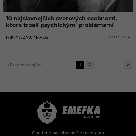
10 najslávnejších svetových osobností,
ktoré trpeli psychickými problémami
23.07.2024
FAKTY A ZAUJÍMAVOSTI
< Predchádzajúca
1
2
>
One time najzábavnejšie miesto na