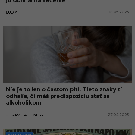
ju dohnal na liečenie
18.05.2025
ĽUDIA
Nie je to len o častom pití. Tieto znaky ti
odhalia, či máš predispozíciu stať sa
alkoholikom
27.04.2025
ZDRAVIE A FITNESS
História