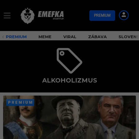
PREMIUM
PREMIUM
MEME
VIRAL
ZÁBAVA
SLOVEN
ALKOHOLIZMUS
a
l
k
o
h