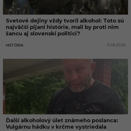
o
l
Svetové dejiny vždy tvoril alkohol: Toto sú
i
najväčší pijani histórie, mali by proti nim
z
šancu aj slovenskí politici?
m
11.06.2026
HISTÓRIA
u
s
Ďalší alkoholový úlet známeho poslanca:
Vulgárnu hádku v krčme vystriedala