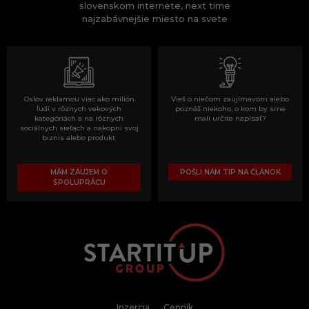
slovenskom internete, next time
najzabávnejšie miesto na svete
Oslov reklamou viac ako milión
Vieš o niečom zaujímavom alebo
ľudí v rôznych vekových
poznáš niekoho, o kom by sme
kategóriách a na rôznych
mali určite napísať?
sociálnych sieťach a nakopni svoj
biznis alebo produkt.
MÁM ZÁUJEM O
POŠLI NÁM TIP NA ČLÁNOK
SPOLUPRÁCU
Inzercia
Cenník