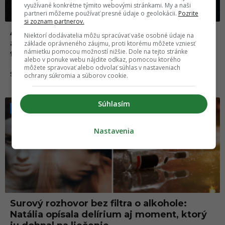
využívané konkrétne týmito webovými stránkami. My a naši
partneri môžeme používať presné údaje o geolokácii.
Pozrite
si zoznam partnerov.
Andrej Bičan sa priznal k boju s
Niektorí dodávatelia môžu spracúvať vaše osobné údaje na
alkoholizmom. Padol kvôli nemu na dno,
základe oprávneného záujmu, proti ktorému môžete vzniesť
námietku pomocou možností nižšie. Dole na tejto stránke
takto sa oslobodil
alebo v ponuke webu nájdite odkaz, pomocou ktorého
môžete spravovať alebo odvolať súhlas v nastaveniach
10.06.2025
SLOVENSKO
ochrany súkromia a súborov cookie.
Súhlasím
Nastavenia
Surový rozhovor bez filtra o alkohole:
Natália opísala delírium aj moment, ktorý