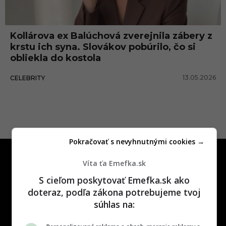
k
o
Kollárova ex Balúchová zverejnila zábery z
l
krstu ich syna. Slovákov pobúrilo, čo si
l
obliekla do kostola
a
13.05.2026
CELEBRITY
r
Pokračovať s nevyhnutnými cookies →
Víta ťa Emefka.sk
S cieľom poskytovať Emefka.sk ako
doteraz, podľa zákona potrebujeme tvoj
súhlas na:
One time najzábavnejšie miesto na
slovenskom internete, next time
najzabávnejšie miesto na svete