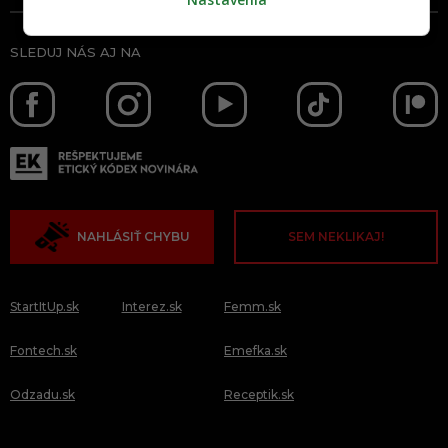
SLEDUJ NÁS AJ NA
NAHLÁSIŤ CHYBU
SEM NEKLIKAJ!
StartItUp.sk
Interez.sk
Femm.sk
Fontech.sk
Emefka.sk
Odzadu.sk
Receptik.sk