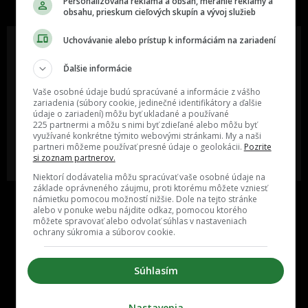
Personalizovaná reklama a obsah, meranie reklamy a
obsahu, prieskum cieľových skupín a vývoj služieb
Uchovávanie alebo prístup k informáciám na zariadení
Ďalšie informácie
Oslov reklamou viac ako milión
Vieš o niečom zaujímavom alebo
ľudí v rôznych vekových
poznáš niekoho, o kom by sme
Vaše osobné údaje budú spracúvané a informácie z vášho
kategóriách a na rôznych
mali určite napísať?
zariadenia (súbory cookie, jedinečné identifikátory a ďalšie
sociálnych sieťach a nakopni svoj
údaje o zariadení) môžu byť ukladané a používané
biznis alebo produkt.
225 partnermi a môžu s nimi byť zdieľané alebo môžu byť
využívané konkrétne týmito webovými stránkami. My a naši
partneri môžeme používať presné údaje o geolokácii.
Pozrite
MÁM ZÁUJEM O
POŠLI NÁM TIP NA ČLÁNOK
si zoznam partnerov.
SPOLUPRÁCU
Niektorí dodávatelia môžu spracúvať vaše osobné údaje na
základe oprávneného záujmu, proti ktorému môžete vzniesť
námietku pomocou možností nižšie. Dole na tejto stránke
alebo v ponuke webu nájdite odkaz, pomocou ktorého
môžete spravovať alebo odvolať súhlas v nastaveniach
ochrany súkromia a súborov cookie.
Súhlasím
Inzercia
Cenník
Nastavenia