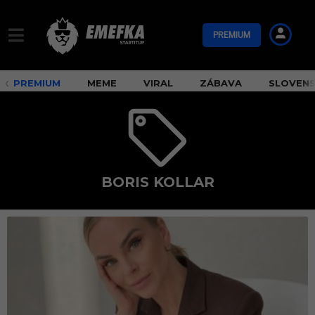
PREMIUM
PREMIUM
MEME
VIRAL
ZÁBAVA
SLOVEN
BORIS KOLLAR
b
o
r
i
s