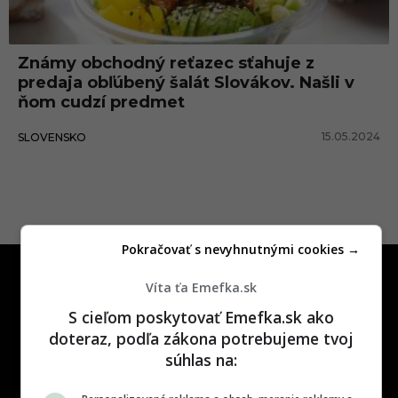
r
š
Známy obchodný reťazec sťahuje z
a
predaja obľúbený šalát Slovákov. Našli v
l
ňom cudzí predmet
á
15.05.2024
SLOVENSKO
t
Pokračovať s nevyhnutnými cookies →
Víta ťa Emefka.sk
S cieľom poskytovať Emefka.sk ako
doteraz, podľa zákona potrebujeme tvoj
súhlas na:
One time najzábavnejšie miesto na
slovenskom internete, next time
najzabávnejšie miesto na svete