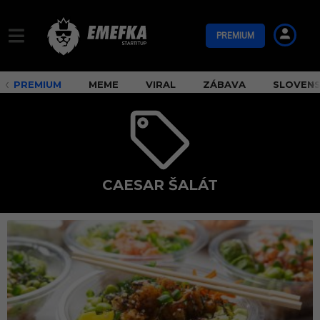
PREMIUM
PREMIUM
MEME
VIRAL
ZÁBAVA
SLOVEN
CAESAR ŠALÁT
C
a
e
s
a