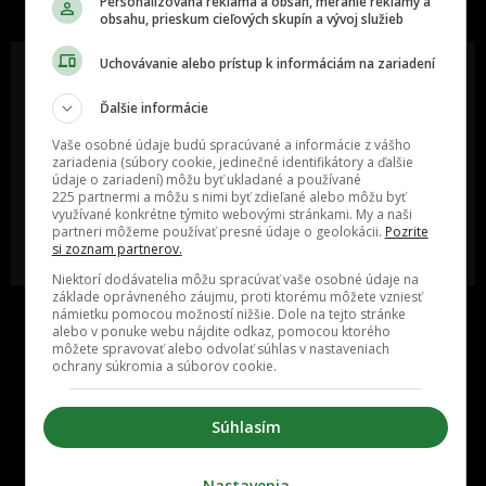
Personalizovaná reklama a obsah, meranie reklamy a
obsahu, prieskum cieľových skupín a vývoj služieb
Uchovávanie alebo prístup k informáciám na zariadení
Ďalšie informácie
Oslov reklamou viac ako milión
Vieš o niečom zaujímavom alebo
ľudí v rôznych vekových
poznáš niekoho, o kom by sme
Vaše osobné údaje budú spracúvané a informácie z vášho
kategóriách a na rôznych
mali určite napísať?
zariadenia (súbory cookie, jedinečné identifikátory a ďalšie
sociálnych sieťach a nakopni svoj
údaje o zariadení) môžu byť ukladané a používané
biznis alebo produkt.
225 partnermi a môžu s nimi byť zdieľané alebo môžu byť
využívané konkrétne týmito webovými stránkami. My a naši
partneri môžeme používať presné údaje o geolokácii.
Pozrite
MÁM ZÁUJEM O
POŠLI NÁM TIP NA ČLÁNOK
si zoznam partnerov.
SPOLUPRÁCU
Niektorí dodávatelia môžu spracúvať vaše osobné údaje na
základe oprávneného záujmu, proti ktorému môžete vzniesť
námietku pomocou možností nižšie. Dole na tejto stránke
alebo v ponuke webu nájdite odkaz, pomocou ktorého
môžete spravovať alebo odvolať súhlas v nastaveniach
ochrany súkromia a súborov cookie.
Súhlasím
Inzercia
Cenník
Nastavenia