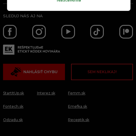
SLEDUJ NÁS AJ NA
NAHLÁSIŤ CHYBU
SEM NEKLIKAJ!
StartItUp.sk
Interez.sk
Femm.sk
Fontech.sk
Emefka.sk
Odzadu.sk
Receptik.sk