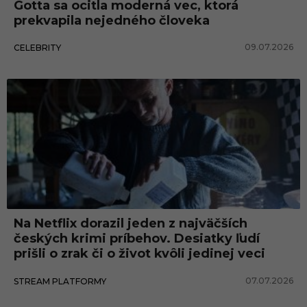
Gotta sa ocitla moderná vec, ktorá
prekvapila nejedného človeka
09.07.2026
CELEBRITY
Na Netflix dorazil jeden z najväčších
českých krimi príbehov. Desiatky ľudí
prišli o zrak či o život kvôli jedinej veci
07.07.2026
STREAM PLATFORMY