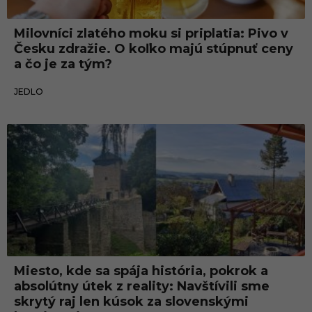
Milovníci zlatého moku si priplatia: Pivo v
Česku zdražie. O koľko majú stúpnuť ceny
a čo je za tým?
26.06.2026
JEDLO
Miesto, kde sa spája história, pokrok a
absolútny útek z reality: Navštívili sme
skrytý raj len kúsok za slovenskými