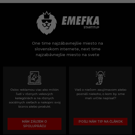
One time najzábavnejšie miesto na
slovenskom internete, next time
najzabávnejšie miesto na svete
Oslov reklamou viac ako milión
Vieš o niečom zaujímavom alebo
ľudí v rôznych vekových
poznáš niekoho, o kom by sme
kategóriách a na rôznych
mali určite napísať?
sociálnych sieťach a nakopni svoj
biznis alebo produkt.
MÁM ZÁUJEM O
POŠLI NÁM TIP NA ČLÁNOK
SPOLUPRÁCU