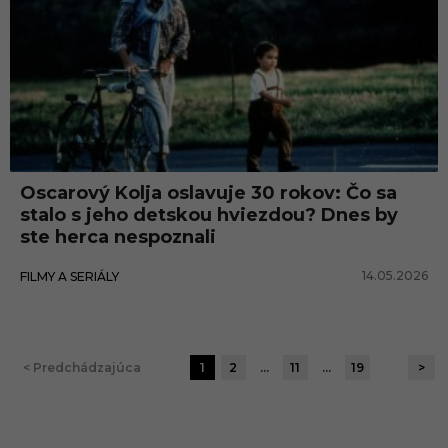
Oscarový Kolja oslavuje 30 rokov: Čo sa
stalo s jeho detskou hviezdou? Dnes by
ste herca nespoznali
14.05.2026
FILMY A SERIÁLY
< Predchádzajúca
1
2
…
11
…
19
>