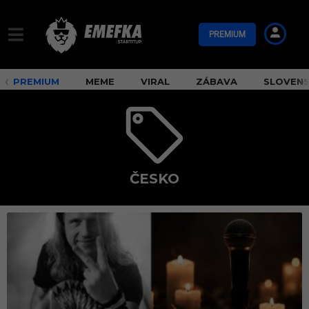
PREMIUM
PREMIUM
MEME
VIRAL
ZÁBAVA
SLOVEN
ČESKO
č
e
s
k
o