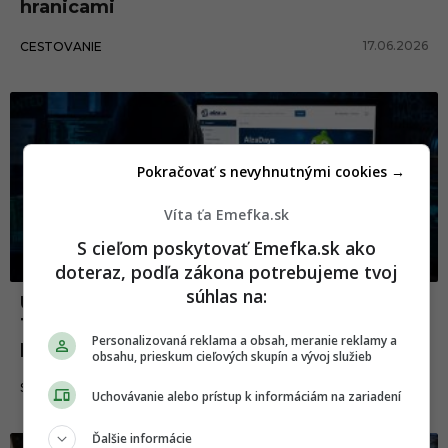
hranicami
17.06.2026
CESTOVANIE
Pokračovať s nevyhnutnými cookies →
Víta ťa Emefka.sk
S cieľom poskytovať Emefka.sk ako
doteraz, podľa zákona potrebujeme tvoj
súhlas na:
Údajný únik dát z Alzy vyvolal paniku.
Takmer pol milióna záznamov je vraj na
Personalizovaná reklama a obsah, meranie reklamy a
predaj
obsahu, prieskum cieľových skupín a vývoj služieb
01.06.2026
SLOVENSKO
Uchovávanie alebo prístup k informáciám na zariadení
Ďalšie informácie