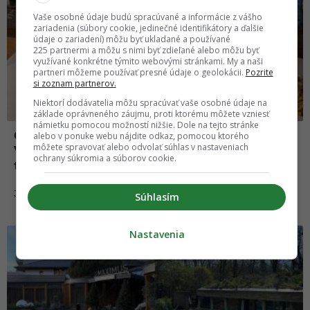
Vaše osobné údaje budú spracúvané a informácie z vášho
zariadenia (súbory cookie, jedinečné identifikátory a ďalšie
údaje o zariadení) môžu byť ukladané a používané
225 partnermi a môžu s nimi byť zdieľané alebo môžu byť
využívané konkrétne týmito webovými stránkami. My a naši
partneri môžeme používať presné údaje o geolokácii.
Pozrite
si zoznam partnerov.
Niektorí dodávatelia môžu spracúvať vaše osobné údaje na
základe oprávneného záujmu, proti ktorému môžete vzniesť
námietku pomocou možností nižšie. Dole na tejto stránke
Česi to s gastrom jednoducho vedia:
alebo v ponuke webu nájdite odkaz, pomocou ktorého
môžete spravovať alebo odvolať súhlas v nastaveniach
Vyrazili sme do Brna a porovnali ceny jedál
ochrany súkromia a súborov cookie.
tam a v Bratislave. Výsledok ťa šokuje
26.05.2026
JEDLO
Súhlasím
Nastavenia