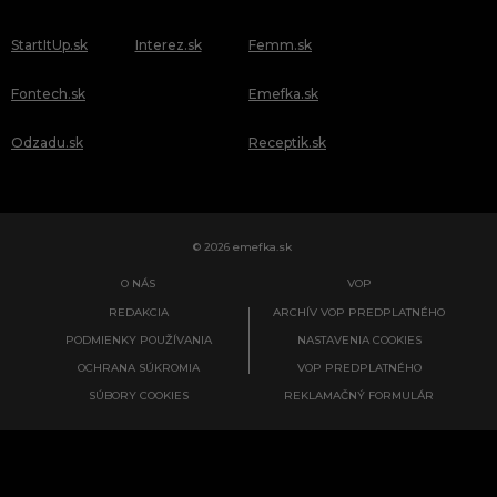
StartItUp.sk
Interez.sk
Femm.sk
Fontech.sk
Emefka.sk
Odzadu.sk
Receptik.sk
© 2026 emefka.sk
O NÁS
VOP
REDAKCIA
ARCHÍV VOP PREDPLATNÉHO
PODMIENKY POUŽÍVANIA
NASTAVENIA COOKIES
OCHRANA SÚKROMIA
VOP PREDPLATNÉHO
SÚBORY COOKIES
REKLAMAČNÝ FORMULÁR