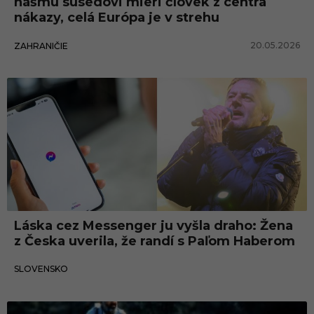
nášmu susedovi mieri človek z centra
nákazy, celá Európa je v strehu
20.05.2026
ZAHRANIČIE
Slovensko
Láska cez Messenger ju vyšla draho: Žena
z Česka uverila, že randí s Paľom Haberom
15.05.2026
SLOVENSKO