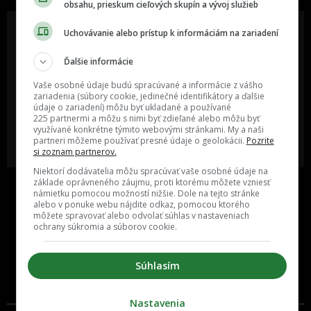
obsahu, prieskum cieľových skupín a vývoj služieb
Uchovávanie alebo prístup k informáciám na zariadení
Ďalšie informácie
Oslov reklamou viac ako milión
Vieš o niečom zaujímavom alebo
ľudí v rôznych vekových
poznáš niekoho, o kom by sme
Vaše osobné údaje budú spracúvané a informácie z vášho
kategóriách a na rôznych
mali určite napísať?
sociálnych sieťach a nakopni svoj
zariadenia (súbory cookie, jedinečné identifikátory a ďalšie
biznis alebo produkt.
údaje o zariadení) môžu byť ukladané a používané
225 partnermi a môžu s nimi byť zdieľané alebo môžu byť
využívané konkrétne týmito webovými stránkami. My a naši
MÁM ZÁUJEM O
POŠLI NÁM TIP NA ČLÁNOK
partneri môžeme používať presné údaje o geolokácii.
Pozrite
SPOLUPRÁCU
si zoznam partnerov.
Niektorí dodávatelia môžu spracúvať vaše osobné údaje na
základe oprávneného záujmu, proti ktorému môžete vzniesť
námietku pomocou možností nižšie. Dole na tejto stránke
alebo v ponuke webu nájdite odkaz, pomocou ktorého
môžete spravovať alebo odvolať súhlas v nastaveniach
ochrany súkromia a súborov cookie.
Súhlasím
Inzercia
Cenník
Nastavenia