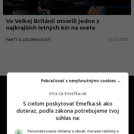
a
l
Vo Veľkej Británii otvorili jedno z
l
najkrajších letných kín na svete
25.07.2021
FAKTY A ZAUJÍMAVOSTI
Pokračovať s nevyhnutnými cookies →
Víta ťa Emefka.sk
S cieľom poskytovať Emefka.sk ako
doteraz, podľa zákona potrebujeme tvoj
One time najzábavnejšie miesto na
súhlas na:
slovenskom internete, next time
najzabávnejšie miesto na svete
Personalizovaná reklama a obsah, meranie reklamy a