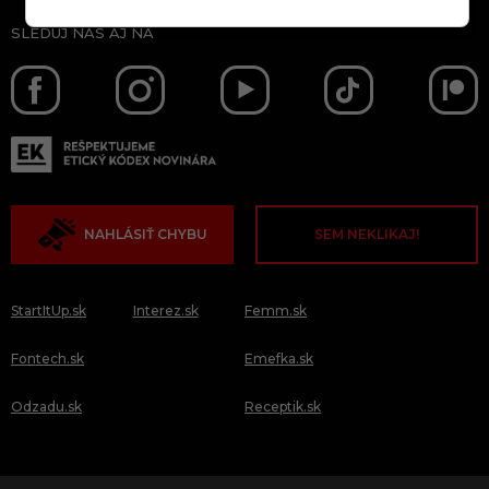
SLEDUJ NÁS AJ NA
NAHLÁSIŤ CHYBU
SEM NEKLIKAJ!
StartItUp.sk
Interez.sk
Femm.sk
Fontech.sk
Emefka.sk
Odzadu.sk
Receptik.sk