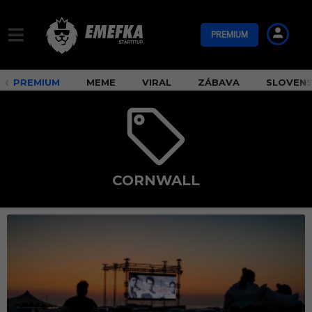
PREMIUM
PREMIUM
MEME
VIRAL
ZÁBAVA
SLOVEN
CORNWALL
C
o
r
n
w