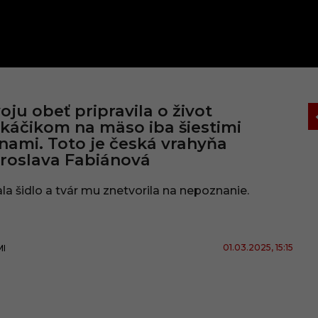
oju obeť pripravila o život
káčikom na mäso iba šiestimi
nami. Toto je česká vrahyňa
roslava Fabiánová
la šidlo a tvár mu znetvorila na nepoznanie.
01.03.2025
, 15:15
MI