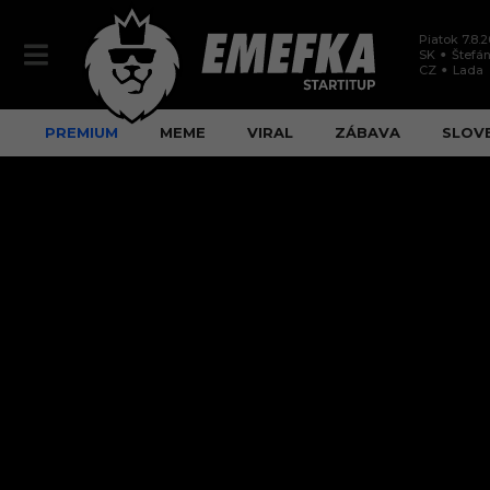
Piatok 7.8.
SK
Štefán
CZ
Lada
PREMIUM
MEME
VIRAL
ZÁBAVA
SLOV