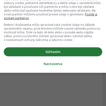
(súbory cookie, jedinečné identifikátory a ďalšie údaje o zariadení) môžu
byť ukladané a používané 225 partnermi a môžu s nimi byť zdieľané
alebo môžu byť využívané konkrétne týmito webovými stránkami. My
a naši partneri môžeme používať presné údaje o geolokácii.
Pozrite si
zoznam partnerov.
Niektorí dodávatelia môžu spracúvať vaše osobné údaje na základe
oprávneného záujmu, proti ktorému môžete vzniesť námietku pomocou
možností nižšie. Dole na tejto stránke alebo v ponuke webu nájdite
odkaz, pomocou ktorého môžete spravovať alebo odvolať súhlas
v nastaveniach ochrany súkromia a súborov cookie.
Súhlasím
Nastavenia