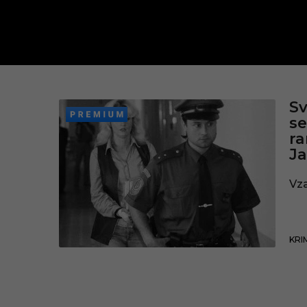
Č
Sv
se
T
ra
Ja
1
Vza
KRI