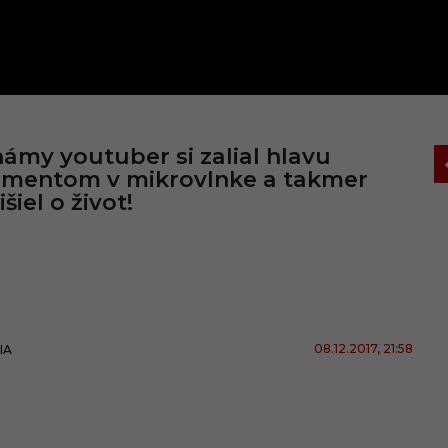
ámy youtuber si zalial hlavu
ementom v mikrovlnke a takmer
išiel o život!
08.12.2017
, 21:58
IA