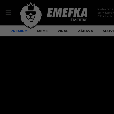
Piatok 7.8.
SK
Štefán
CZ
Lada
PREMIUM
MEME
VIRAL
ZÁBAVA
SLOV