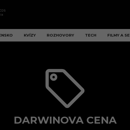
2026
ia
ENSKO
KVÍZY
ROZHOVORY
TECH
FILMY A SE
DARWINOVA CENA