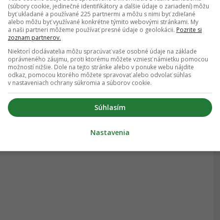
(súbory cookie, jedinečné identifikátory a ďalšie údaje o zariadení) môžu
byť ukladané a používané 225 partnermi a môžu s nimi byť zdieľané
alebo môžu byť využívané konkrétne týmito webovými stránkami. My
a naši partneri môžeme používať presné údaje o geolokácii.
Pozrite si
zoznam partnerov.
Niektorí dodávatelia môžu spracúvať vaše osobné údaje na základe
oprávneného záujmu, proti ktorému môžete vzniesť námietku pomocou
možností nižšie. Dole na tejto stránke alebo v ponuke webu nájdite
odkaz, pomocou ktorého môžete spravovať alebo odvolať súhlas
v nastaveniach ochrany súkromia a súborov cookie.
Súhlasím
Nastavenia