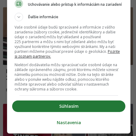
Uchovávanie alebo prístup k informáciám na zariadení
Ďalšie informácie
Vaše osobné údaje budú spracúvané a informácie z vášho
zariadenia (súbory cookie, jedinečné identifikátory a ďalšie
údaje o zariadení) môžu byť ukladané a používané
225 partnermi a môžu s nimi byť zdieľané alebo môžu byť
využívané konkrétne týmito webovými stránkami. My a naši
partneri môžeme používať presné údaje o geolokácii.
Pozrite
si zoznam partnerov.
Niektorí dodávatelia môžu spracúvať vaše osobné údaje na
základe oprávneného záujmu, proti ktorému môžete vzniesť
Mladí medici vyzývajú všetkých Slovákov:
námietku pomocou možností nižšie. Dole na tejto stránke
Zostaňte doma!
alebo v ponuke webu nájdite odkaz, pomocou ktorého
môžete spravovať alebo odvolať súhlas v nastaveniach
ochrany súkromia a súborov cookie.
14.03.2020
NEWS
Súhlasím
Nastavenia