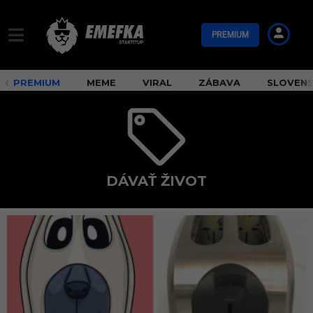
PREMIUM
PREMIUM
MEME
VIRAL
ZÁBAVA
SLOVEN
DÁVAŤ ŽIVOT
d
á
v
a
ť