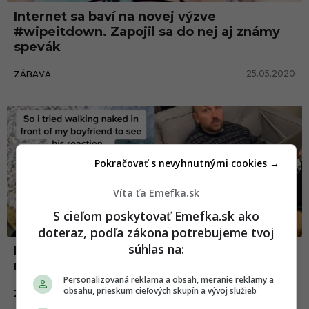
Internet sa baví na novej výzve
#wipeitdown. Zapojil sa do nej aj známy
spevák
25.05.2020
ZÁBAVA
Zábava
Pokračovať s nevyhnutnými cookies →
Víta ťa Emefka.sk
S cieľom poskytovať Emefka.sk ako
doteraz, podľa zákona potrebujeme tvoj
súhlas na:
Internetom sa šíri „nahá“ výzva, ktorá
nevychádza úplne podľa predstáv ľudí
Personalizovaná reklama a obsah, meranie reklamy a
obsahu, prieskum cieľových skupín a vývoj služieb
03.04.2020
ZÁBAVA