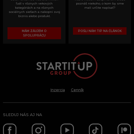
ľudí v rôznych vekových
poznáš niekoho, o kom by sme
kategóriách a na rôznych
mali určite napísať?
sociálnych sieťach a nakopni svoj
biznis alebo produkt.
MÁM ZÁUJEM O
POŠLI NÁM TIP NA ČLÁNOK
SPOLUPRÁCU
Inzercia
Cenník
SLEDUJ NÁS AJ NA