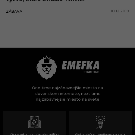
10.12.2019
ZÁBAVA
One time najzábavnejšie miesto na
slovenskom internete, next time
najzabávnejšie miesto na svete
Oslov reklamou viac ako milión
Vieš o niečom zaujímavom alebo