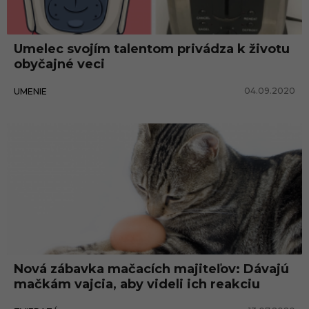
ž
i
Umelec svojím talentom privádza k životu
v
obyčajné veci
o
04.09.2020
UMENIE
t
Nová zábavka mačacích majiteľov: Dávajú
mačkám vajcia, aby videli ich reakciu