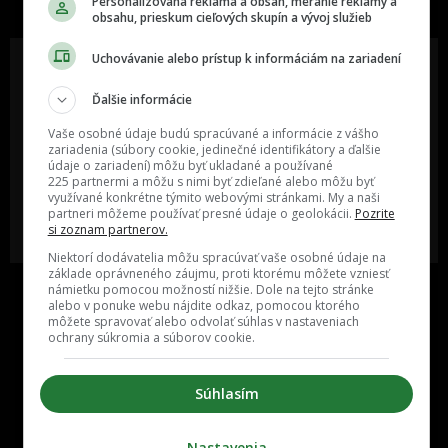
Personalizovaná reklama a obsah, meranie reklamy a
obsahu, prieskum cieľových skupín a vývoj služieb
Uchovávanie alebo prístup k informáciám na zariadení
Ďalšie informácie
Oslov reklamou viac ako milión
Vieš o niečom zaujímavom alebo
ľudí v rôznych vekových
poznáš niekoho, o kom by sme
Vaše osobné údaje budú spracúvané a informácie z vášho
kategóriách a na rôznych
mali určite napísať?
zariadenia (súbory cookie, jedinečné identifikátory a ďalšie
sociálnych sieťach a nakopni svoj
údaje o zariadení) môžu byť ukladané a používané
biznis alebo produkt.
225 partnermi a môžu s nimi byť zdieľané alebo môžu byť
využívané konkrétne týmito webovými stránkami. My a naši
partneri môžeme používať presné údaje o geolokácii.
Pozrite
MÁM ZÁUJEM O
POŠLI NÁM TIP NA ČLÁNOK
si zoznam partnerov.
SPOLUPRÁCU
Niektorí dodávatelia môžu spracúvať vaše osobné údaje na
základe oprávneného záujmu, proti ktorému môžete vzniesť
námietku pomocou možností nižšie. Dole na tejto stránke
alebo v ponuke webu nájdite odkaz, pomocou ktorého
môžete spravovať alebo odvolať súhlas v nastaveniach
ochrany súkromia a súborov cookie.
Súhlasím
Inzercia
Cenník
Nastavenia