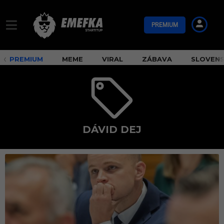
PREMIUM
PREMIUM
MEME
VIRAL
ZÁBAVA
SLOVEN
DÁVID DEJ
D
á
v
i
d