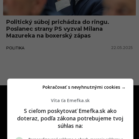
D
e
Politický súboj prichádza do ringu.
j
Poslanec strany PS vyzval Milana
Mazureka na boxerský zápas
22.05.2025
POLITIKA
Pokračovať s nevyhnutnými cookies →
Víta ťa Emefka.sk
S cieľom poskytovať Emefka.sk ako
doteraz, podľa zákona potrebujeme tvoj
súhlas na:
One time najzábavnejšie miesto na
slovenskom internete, next time
najzabávnejšie miesto na svete