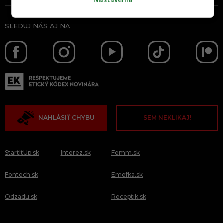
SLEDUJ NÁS AJ NA
NAHLÁSIŤ CHYBU
SEM NEKLIKAJ!
StartItUp.sk
Interez.sk
Femm.sk
Fontech.sk
Emefka.sk
Odzadu.sk
Receptik.sk