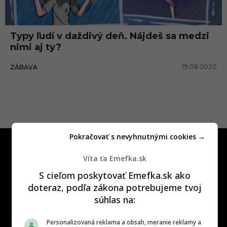
v
ý
Typy ľudí v daždivý deň. Nájdeš sa medzi
d
nimi aj ty?
e
19.08.2020
ZÁBAVA
ň
Pokračovať s nevyhnutnými cookies →
Víta ťa Emefka.sk
S cieľom poskytovať Emefka.sk ako
doteraz, podľa zákona potrebujeme tvoj
One time najzábavnejšie miesto na
súhlas na:
slovenskom internete, next time
najzabávnejšie miesto na svete
Personalizovaná reklama a obsah, meranie reklamy a