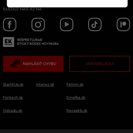
SLEDUJ NÁS AJ NA
NAHLÁSIŤ CHYBU
SEM NEKLIKAJ!
StartItUp.sk
Interez.sk
Femm.sk
Fontech.sk
Emefka.sk
Odzadu.sk
Receptik.sk