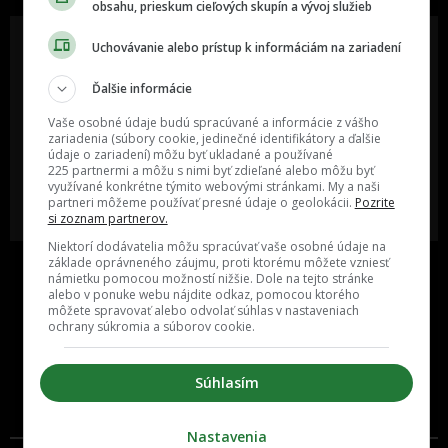
obsahu, prieskum cieľových skupín a vývoj služieb
Uchovávanie alebo prístup k informáciám na zariadení
Ďalšie informácie
Oslov reklamou viac ako milión
Vieš o niečom zaujímavom alebo
ľudí v rôznych vekových
poznáš niekoho, o kom by sme
Vaše osobné údaje budú spracúvané a informácie z vášho
kategóriách a na rôznych
mali určite napísať?
sociálnych sieťach a nakopni svoj
zariadenia (súbory cookie, jedinečné identifikátory a ďalšie
biznis alebo produkt.
údaje o zariadení) môžu byť ukladané a používané
225 partnermi a môžu s nimi byť zdieľané alebo môžu byť
využívané konkrétne týmito webovými stránkami. My a naši
MÁM ZÁUJEM O
POŠLI NÁM TIP NA ČLÁNOK
partneri môžeme používať presné údaje o geolokácii.
Pozrite
SPOLUPRÁCU
si zoznam partnerov.
Niektorí dodávatelia môžu spracúvať vaše osobné údaje na
základe oprávneného záujmu, proti ktorému môžete vzniesť
námietku pomocou možností nižšie. Dole na tejto stránke
alebo v ponuke webu nájdite odkaz, pomocou ktorého
môžete spravovať alebo odvolať súhlas v nastaveniach
ochrany súkromia a súborov cookie.
Súhlasím
Inzercia
Cenník
Nastavenia