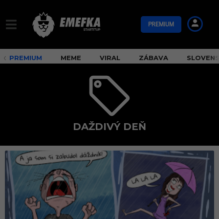
PREMIUM
PREMIUM
MEME
VIRAL
ZÁBAVA
SLOVEN
DAŽDIVÝ DEŇ
d
a
ž
d
i