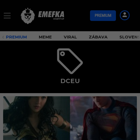
PREMIUM
PREMIUM
MEME
VIRAL
ZÁBAVA
SLOVEN
DCEU
D
C
E
U