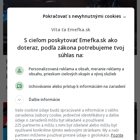
Pokračovať s nevyhnutnými cookies →
Víta ťa Emefka.sk
S cieľom poskytovať Emefka.sk ako
doteraz, podľa zákona potrebujeme tvoj
súhlas na:
RECENZIA: Blue Beetle dokazuje, že
filmové DC Jamesa Gunna má stále čím
Personalizovaná reklama a obsah, meranie reklamy a
obsahu, prieskum cieľových skupín a vývoj služieb
prekvapiť
Uchovávanie alebo prístup k informáciám na zariadení
18.08.2023
FILMY A SERIÁLY
Ďalšie informácie
Vaše osobné údaje budú spracúvané a informácie z vášho
zariadenia (súbory cookie, jedinečné identifikátory a ďalšie
údaje o zariadení) môžu byť ukladané a používané
225 partnermi a môžu s nimi byť zdieľané alebo môžu byť
využívané konkrétne týmito webovými stránkami. My a naši
partneri môžeme používať presné údaje o geolokácii.
Pozrite