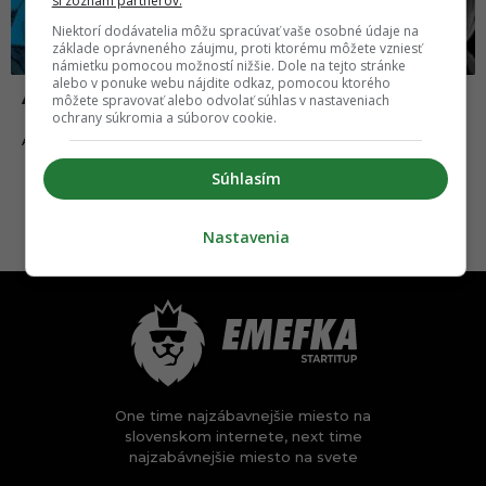
si zoznam partnerov.
Niektorí dodávatelia môžu spracúvať vaše osobné údaje na
základe oprávneného záujmu, proti ktorému môžete vzniesť
námietku pomocou možností nižšie. Dole na tejto stránke
alebo v ponuke webu nájdite odkaz, pomocou ktorého
Anketa dňa: Máš radšej DC alebo Marvel?
môžete spravovať alebo odvolať súhlas v nastaveniach
ochrany súkromia a súborov cookie.
09.04.2023
ANKETA
Súhlasím
Nastavenia
One time najzábavnejšie miesto na
slovenskom internete, next time
najzabávnejšie miesto na svete