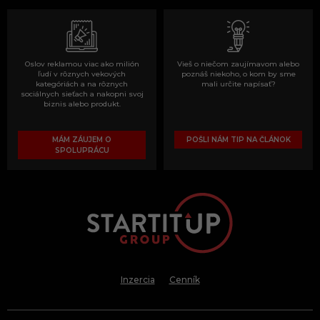
Oslov reklamou viac ako milión
Vieš o niečom zaujímavom alebo
ľudí v rôznych vekových
poznáš niekoho, o kom by sme
kategóriách a na rôznych
mali určite napísať?
sociálnych sieťach a nakopni svoj
biznis alebo produkt.
MÁM ZÁUJEM O
POŠLI NÁM TIP NA ČLÁNOK
SPOLUPRÁCU
Inzercia
Cenník