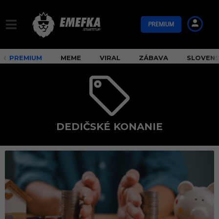
PREMIUM
PREMIUM
MEME
VIRAL
ZÁBAVA
SLOVEN
DEDIČSKÉ KONANIE
d
e
d
i
č