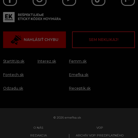
NAHLÁSIŤ CHYBU
SEM NEKLIKAJ!
StartItUp.sk
Interez.sk
Femm.sk
Fontech.sk
Emefka.sk
Odzadu.sk
Receptik.sk
© 2026 emefka.sk
O NÁS
VOP
REDAKCIA
ARCHÍV VOP PREDPLATNÉHO