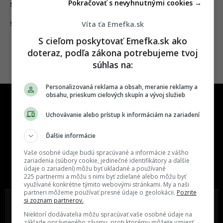
Pokračovať s nevyhnutnými cookies →
stotisícový dar
Víta ťa Emefka.sk
18.01.2023
SLOVENSKO
S cieľom poskytovať Emefka.sk ako
doteraz, podľa zákona potrebujeme tvoj
súhlas na:
Personalizovaná reklama a obsah, meranie reklamy a
obsahu, prieskum cieľových skupín a vývoj služieb
Uchovávanie alebo prístup k informáciám na zariadení
Ďalšie informácie
One time najzábavnejšie miesto na
Vaše osobné údaje budú spracúvané a informácie z vášho
slovenskom internete, next time
zariadenia (súbory cookie, jedinečné identifikátory a ďalšie
údaje o zariadení) môžu byť ukladané a používané
najzabávnejšie miesto na svete
225 partnermi a môžu s nimi byť zdieľané alebo môžu byť
využívané konkrétne týmito webovými stránkami. My a naši
partneri môžeme používať presné údaje o geolokácii.
Pozrite
si zoznam partnerov.
Niektorí dodávatelia môžu spracúvať vaše osobné údaje na
základe oprávneného záujmu, proti ktorému môžete vzniesť