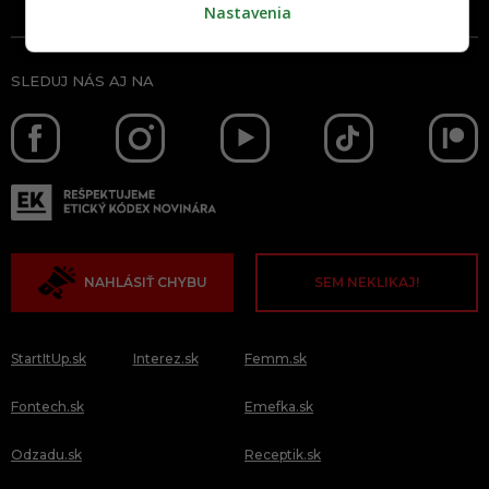
Nastavenia
SLEDUJ NÁS AJ NA
NAHLÁSIŤ CHYBU
SEM NEKLIKAJ!
StartItUp.sk
Interez.sk
Femm.sk
Fontech.sk
Emefka.sk
Odzadu.sk
Receptik.sk