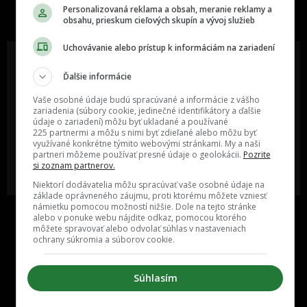
slovenskom internete, next time
Personalizovaná reklama a obsah, meranie reklamy a
najzabávnejšie miesto na svete
obsahu, prieskum cieľových skupín a vývoj služieb
Uchovávanie alebo prístup k informáciám na zariadení
Ďalšie informácie
Oslov reklamou viac ako milión
Vieš o niečom zaujímavom alebo
Vaše osobné údaje budú spracúvané a informácie z vášho
ľudí v rôznych vekových
poznáš niekoho, o kom by sme
zariadenia (súbory cookie, jedinečné identifikátory a ďalšie
kategóriách a na rôznych
mali určite napísať?
údaje o zariadení) môžu byť ukladané a používané
sociálnych sieťach a nakopni svoj
225 partnermi a môžu s nimi byť zdieľané alebo môžu byť
biznis alebo produkt.
využívané konkrétne týmito webovými stránkami. My a naši
partneri môžeme používať presné údaje o geolokácii.
Pozrite
si zoznam partnerov.
MÁM ZÁUJEM O
POŠLI NÁM TIP NA ČLÁNOK
SPOLUPRÁCU
Niektorí dodávatelia môžu spracúvať vaše osobné údaje na
základe oprávneného záujmu, proti ktorému môžete vzniesť
námietku pomocou možností nižšie. Dole na tejto stránke
alebo v ponuke webu nájdite odkaz, pomocou ktorého
môžete spravovať alebo odvolať súhlas v nastaveniach
ochrany súkromia a súborov cookie.
Súhlasím
Inzercia
Cenník