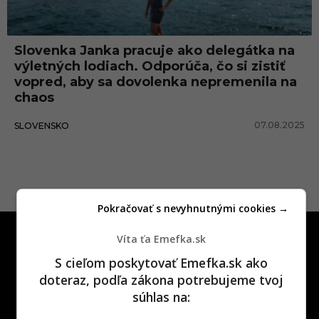
á
t
Slovenka Janka pracuje ako delegátka na
k
výletných lodiach. Odporúča, čo si zistiť
a
vopred, aby sa dovolenka nepremenila na
chaos
07.08.2025
SLOVENSKO
Pokračovať s nevyhnutnými cookies →
Víta ťa Emefka.sk
S cieľom poskytovať Emefka.sk ako
doteraz, podľa zákona potrebujeme tvoj
súhlas na:
One time najzábavnejšie miesto na