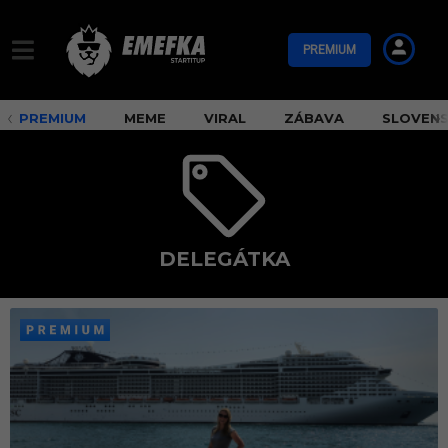
PREMIUM
PREMIUM
MEME
VIRAL
ZÁBAVA
SLOVEN
DELEGÁTKA
d
e
l
e
g