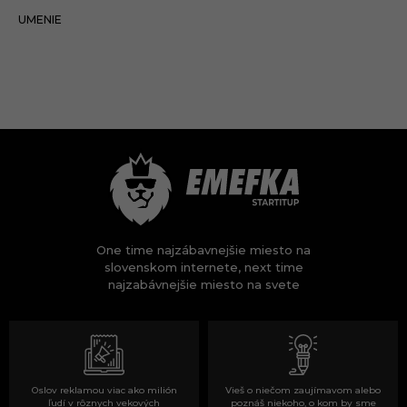
27.01.2022
UMENIE
One time najzábavnejšie miesto na
slovenskom internete, next time
najzabávnejšie miesto na svete
Oslov reklamou viac ako milión
Vieš o niečom zaujímavom alebo
ľudí v rôznych vekových
poznáš niekoho, o kom by sme