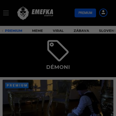
PREMIUM
PREMIUM
MEME
VIRAL
ZÁBAVA
SLOVEN
DÉMONI
d
é
m
o
n