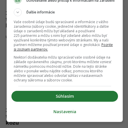
Uchovávanie alebo prístup k informáciám na zariadení
Ďalšie informácie
20 mrazivých a strašidelných obrázkov
talentovaného umelca ti naženie husiu
Vaše osobné údaje budú spracúvané a informácie z vášho
kožu (2. časť)
zariadenia (súbory cookie, jedinečné identifikátory a ďalšie
údaje o zariadení) môžu byť ukladané a používané
225 partnermi a môžu s nimi byť zdieľané alebo môžu byť
08.04.2022
UMENIE
využívané konkrétne týmito webovými stránkami. My a naši
partneri môžeme používať presné údaje o geolokácii.
Pozrite
si zoznam partnerov.
Umenie
Niektorí dodávatelia môžu spracúvať vaše osobné údaje na
základe oprávneného záujmu, proti ktorému môžete vzniesť
námietku pomocou možností nižšie. Dole na tejto stránke
alebo v ponuke webu nájdite odkaz, pomocou ktorého
môžete spravovať alebo odvolať súhlas v nastaveniach
ochrany súkromia a súborov cookie.
Súhlasím
20 mrazivých a strašidelných obrázkov
Nastavenia
talentovaného umelca ti naženie husiu
kožu