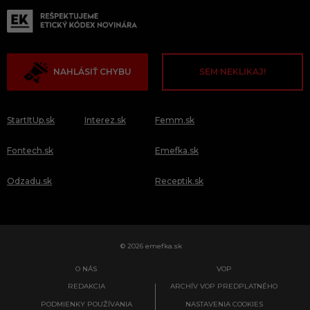
NAHLÁSIŤ CHYBU
SEM NEKLIKAJ!
StartItUp.sk
Interez.sk
Femm.sk
Fontech.sk
Emefka.sk
Odzadu.sk
Receptik.sk
© 2026 emefka.sk
O NÁS
VOP
REDAKCIA
ARCHÍV VOP PREDPLATNÉHO
PODMIENKY POUŽÍVANIA
NASTAVENIA COOKIES