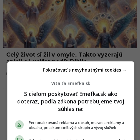
Celý život si žil v omyle. Takto vyzerajú
anjeli a Lucifer podľa Biblie
Pokračovať s nevyhnutnými cookies →
22.08.2024
KURIOZITY
Víta ťa Emefka.sk
S cieľom poskytovať Emefka.sk ako
doteraz, podľa zákona potrebujeme tvoj
súhlas na:
Personalizovaná reklama a obsah, meranie reklamy a
obsahu, prieskum cieľových skupín a vývoj služieb