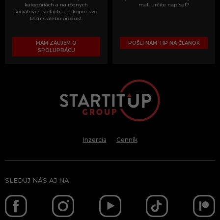
kategóriách a na rôznych
mali určite napísať?
sociálnych sieťach a nakopni svoj
biznis alebo produkt.
MÁM ZÁUJEM O
POŠLI NÁM TIP NA ČLÁNOK
SPOLUPRÁCU
Inzercia
Cenník
SLEDUJ NÁS AJ NA