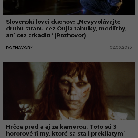
i
Slovenskí lovci duchov: „Nevyvolávajte
druhú stranu cez Oujia tabuľky, modlitby,
ani cez zrkadlo“ (Rozhovor)
02.09.2025
ROZHOVORY
Hrôza pred a aj za kamerou. Toto sú 3
hororové filmy, ktoré sa stali prekliatymi