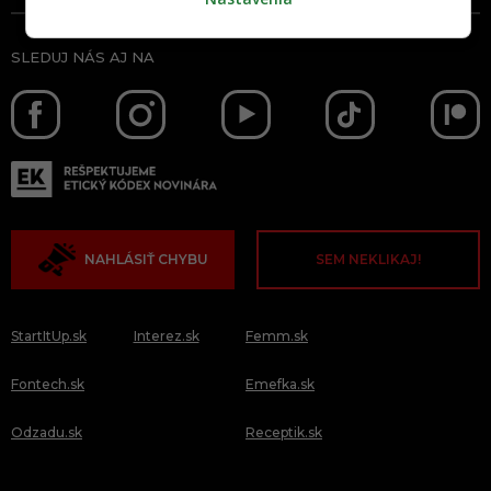
SLEDUJ NÁS AJ NA
NAHLÁSIŤ CHYBU
SEM NEKLIKAJ!
StartItUp.sk
Interez.sk
Femm.sk
Fontech.sk
Emefka.sk
Odzadu.sk
Receptik.sk