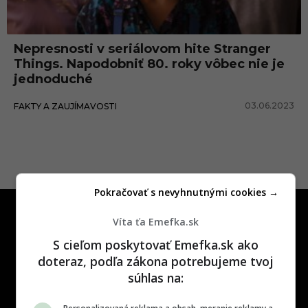
g
o
Nepresnosti v seriálovom hite Stranger
r
Things. Napodobniť 80. roky vôbec nie je
g
jednoduché
o
03.06.2023
FAKTY A ZAUJÍMAVOSTI
n
Pokračovať s nevyhnutnými cookies →
Víta ťa Emefka.sk
S cieľom poskytovať Emefka.sk ako
doteraz, podľa zákona potrebujeme tvoj
súhlas na:
One time najzábavnejšie miesto na
slovenskom internete, next time
najzabávnejšie miesto na svete