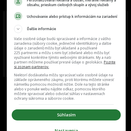
Personalizovaná reklama a obsah, meranie reklamy a
obsahu, prieskum cieľových skupín a vývoj služieb
Uchovávanie alebo prístup k informáciám na zariadení
Ďalšie informácie
Oslov reklamou viac ako milión
Vieš o niečom zaujímavom alebo
ľudí v rôznych vekových
poznáš niekoho, o kom by sme
Vaše osobné údaje budú spracúvané a informácie z vášho
kategóriách a na rôznych
mali určite napísať?
zariadenia (súbory cookie, jedinečné identifikátory a ďalšie
sociálnych sieťach a nakopni svoj
údaje o zariadení) môžu byť ukladané a používané
biznis alebo produkt.
225 partnermi a môžu s nimi byť zdieľané alebo môžu byť
využívané konkrétne týmito webovými stránkami. My a naši
partneri môžeme používať presné údaje o geolokácii.
Pozrite
MÁM ZÁUJEM O
POŠLI NÁM TIP NA ČLÁNOK
si zoznam partnerov.
SPOLUPRÁCU
Niektorí dodávatelia môžu spracúvať vaše osobné údaje na
základe oprávneného záujmu, proti ktorému môžete vzniesť
námietku pomocou možností nižšie. Dole na tejto stránke
alebo v ponuke webu nájdite odkaz, pomocou ktorého
môžete spravovať alebo odvolať súhlas v nastaveniach
ochrany súkromia a súborov cookie.
Súhlasím
Inzercia
Cenník
Nastavenia