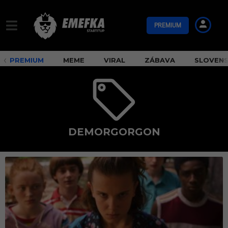
PREMIUM
PREMIUM
MEME
VIRAL
ZÁBAVA
SLOVEN
DEMORGORGON
d
e
m
o
r