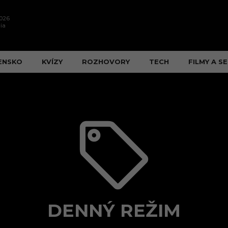
2026
ia
ENSKO
KVÍZY
ROZHOVORY
TECH
FILMY A SE
DENNÝ REŽIM