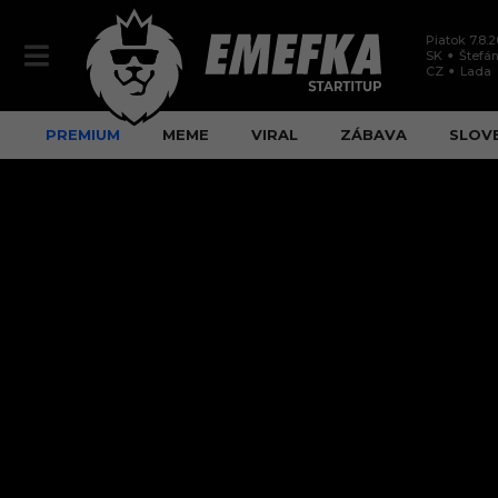
Piatok 7.8.
SK
Štefán
CZ
Lada
PREMIUM
MEME
VIRAL
ZÁBAVA
SLOV