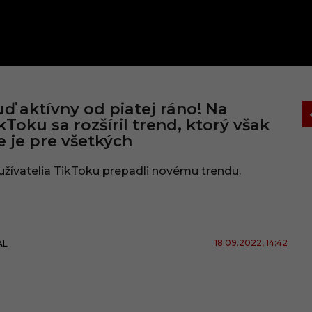
ď aktívny od piatej ráno! Na
kToku sa rozšíril trend, ktorý však
e je pre všetkých
žívatelia TikToku prepadli novému trendu.
18.09.2022
, 14:42
AL