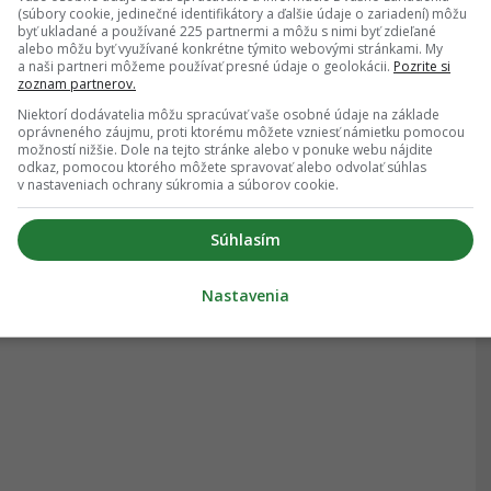
(súbory cookie, jedinečné identifikátory a ďalšie údaje o zariadení) môžu
byť ukladané a používané 225 partnermi a môžu s nimi byť zdieľané
alebo môžu byť využívané konkrétne týmito webovými stránkami. My
a naši partneri môžeme používať presné údaje o geolokácii.
Pozrite si
zoznam partnerov.
Niektorí dodávatelia môžu spracúvať vaše osobné údaje na základe
oprávneného záujmu, proti ktorému môžete vzniesť námietku pomocou
možností nižšie. Dole na tejto stránke alebo v ponuke webu nájdite
odkaz, pomocou ktorého môžete spravovať alebo odvolať súhlas
v nastaveniach ochrany súkromia a súborov cookie.
Súhlasím
Nastavenia