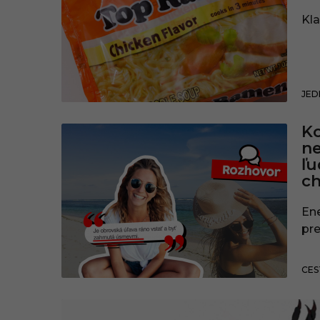
Kla
JED
Ko
ne
ľu
ch
Ene
pr
CES