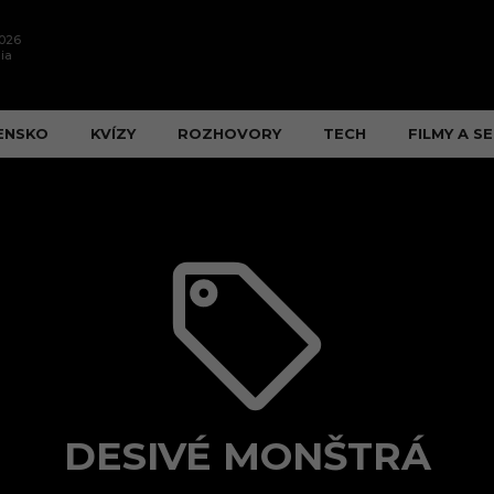
2026
ia
ENSKO
KVÍZY
ROZHOVORY
TECH
FILMY A SE
DESIVÉ MONŠTRÁ