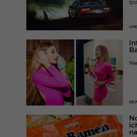
týc
UME
In
Ba
Nie
NE
No
ic
na