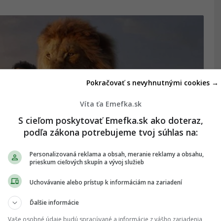
Pokračovať s nevyhnutnými cookies →
Víta ťa Emefka.sk
S cieľom poskytovať Emefka.sk ako doteraz,
podľa zákona potrebujeme tvoj súhlas na:
Personalizovaná reklama a obsah, meranie reklamy a obsahu,
prieskum cieľových skupín a vývoj služieb
shopuje do záberov zo známych
Uchovávanie alebo prístup k informáciám na zariadení
Ďalšie informácie
ami.
Vaše osobné údaje budú spracúvané a informácie z vášho zariadenia