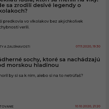
e sa zrodili desivé legendy o
kolakoch?
i predkovia vo vlkolakov bez akýchkoľvek
hybností verili.
07.11.2020
, 19:30
TY A ZAUJÍMAVOSTI
dherné sochy, ktoré sa nachádzajú
od morskou hladinou
oril by si sa k nim, alebo si na to netrúfaš?
10.10.2020
, 21:20
TOVANIE