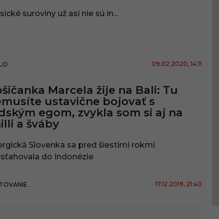
sické suroviny už asi nie sú in...
09.02.2020
, 14:11
LO
šičanka Marcela žije na Bali: Tu
musíte ustavične bojovať s
dským egom, zvykla som si aj na
illi a šváby
rgická Slovenka sa pred šiestimi rokmi
esťahovala do Indonézie
17.12.2019
, 21:40
TOVANIE