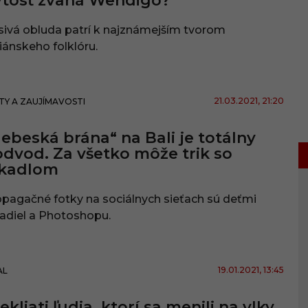
tosť zvaná Wendigo?
ivá obluda patrí k najznámejším tvorom
iánskeho folklóru.
21.03.2021
, 21:20
TY A ZAUJÍMAVOSTI
ebeská brána“ na Bali je totálny
dvod. Za všetko môže trik so
rkadlom
pagačné fotky na sociálnych sieťach sú deťmi
adiel a Photoshopu.
19.01.2021
, 13:45
AL
ekliati ľudia, ktorí sa menili na vlky.