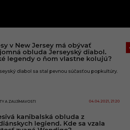
sy v New Jersey má obývať
jomná obluda Jerseyský diabol.
é legendy o ňom vlastne kolujú?
seyský diabol sa stal pevnou súčasťou popkultúry.
04.04.2021
, 21:20
TY A ZAUJÍMAVOSTI
sivá kanibalská obluda z
diánskych legiend. Kde sa vzala