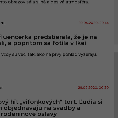
hto obrazov sála silná a desivá atmosféra.
10.04.2020
, 20:44
NIE
fluencerka predstierala, že je na
li, a popritom sa fotila v Ikei
 vždy sú veci tak, ako na prvý pohľad vyzerajú.
29.02.2020
, 00:30
WS
vý hit „vifonkových“ tort. Ľudia si
h objednávajú na svadby a
rodeninové oslavy