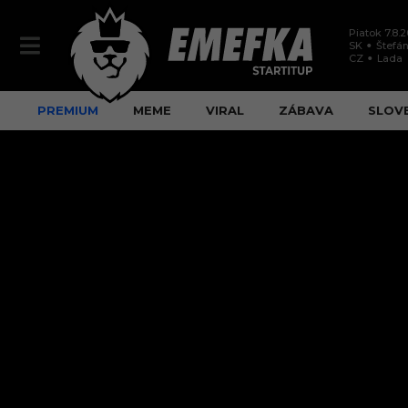
Piatok 7.8.
SK
Štefán
CZ
Lada
PREMIUM
MEME
VIRAL
ZÁBAVA
SLOV