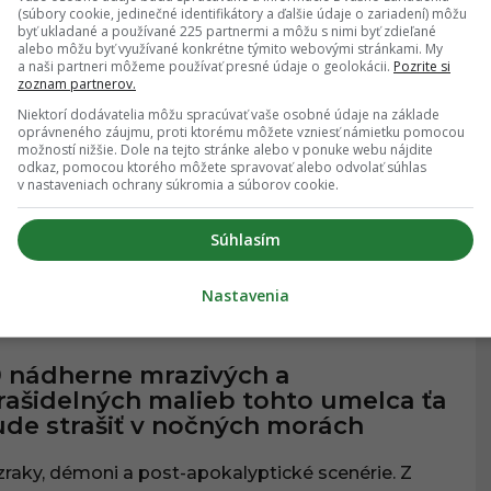
(súbory cookie, jedinečné identifikátory a ďalšie údaje o zariadení) môžu
24.09.2020
, 15:56
byť ukladané a používané 225 partnermi a môžu s nimi byť zdieľané
alebo môžu byť využívané konkrétne týmito webovými stránkami. My
a naši partneri môžeme používať presné údaje o geolokácii.
Pozrite si
zoznam partnerov.
azivé a desivé. Šikovná fotografka
Niektorí dodávatelia môžu spracúvať vaše osobné údaje na základe
tvára hororové fotky v štýle starých
oprávneného záujmu, proti ktorému môžete vzniesť námietku pomocou
možností nižšie. Dole na tejto stránke alebo v ponuke webu nájdite
tografií
odkaz, pomocou ktorého môžete spravovať alebo odvolať súhlas
v nastaveniach ochrany súkromia a súborov cookie.
čo pre milovníkov strachu.
Súhlasím
Nastavenia
07.07.2020
, 23:45
NIE
 nádherne mrazivých a
rašidelných malieb tohto umelca ťa
de strašiť v nočných morách
zraky, démoni a post-apokalyptické scenérie. Z