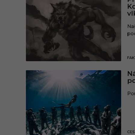
Kd
vl
Naš
poc
FAK
Ná
p
Pon
CES