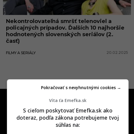
t
í
Nekontrolovateľná smršť telenoviel a
v
policajných prípadov. Ďalších 10 najhoršie
k
hodnotených slovenských seriálov (2.
časť)
r
i
20.02.2025
FILMY A SERIÁLY
p
t
a
Pokračovať s nevyhnutnými cookies →
Víta ťa Emefka.sk
S cieľom poskytovať Emefka.sk ako
doteraz, podľa zákona potrebujeme tvoj
súhlas na:
One time najzábavnejšie miesto na