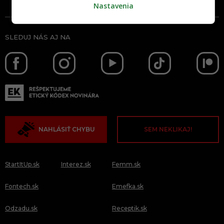
Nastavenia
SLEDUJ NÁS AJ NA
NAHLÁSIŤ CHYBU
SEM NEKLIKAJ!
StartItUp.sk
Interez.sk
Femm.sk
Fontech.sk
Emefka.sk
Odzadu.sk
Receptik.sk