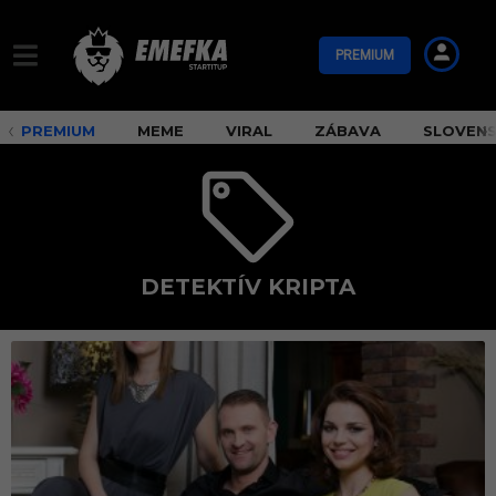
PREMIUM
PREMIUM
MEME
VIRAL
ZÁBAVA
SLOVEN
DETEKTÍV KRIPTA
d
e
t
e
k