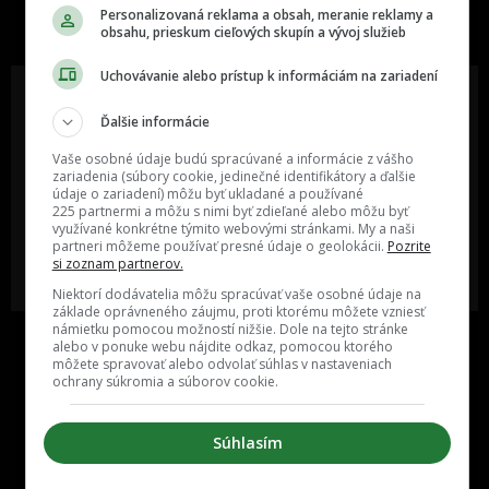
slovenskom internete, next time
Personalizovaná reklama a obsah, meranie reklamy a
najzabávnejšie miesto na svete
obsahu, prieskum cieľových skupín a vývoj služieb
Uchovávanie alebo prístup k informáciám na zariadení
Ďalšie informácie
Oslov reklamou viac ako milión
Vieš o niečom zaujímavom alebo
Vaše osobné údaje budú spracúvané a informácie z vášho
ľudí v rôznych vekových
poznáš niekoho, o kom by sme
zariadenia (súbory cookie, jedinečné identifikátory a ďalšie
kategóriách a na rôznych
mali určite napísať?
údaje o zariadení) môžu byť ukladané a používané
sociálnych sieťach a nakopni svoj
225 partnermi a môžu s nimi byť zdieľané alebo môžu byť
biznis alebo produkt.
využívané konkrétne týmito webovými stránkami. My a naši
partneri môžeme používať presné údaje o geolokácii.
Pozrite
si zoznam partnerov.
MÁM ZÁUJEM O
POŠLI NÁM TIP NA ČLÁNOK
SPOLUPRÁCU
Niektorí dodávatelia môžu spracúvať vaše osobné údaje na
základe oprávneného záujmu, proti ktorému môžete vzniesť
námietku pomocou možností nižšie. Dole na tejto stránke
alebo v ponuke webu nájdite odkaz, pomocou ktorého
môžete spravovať alebo odvolať súhlas v nastaveniach
ochrany súkromia a súborov cookie.
Súhlasím
Inzercia
Cenník