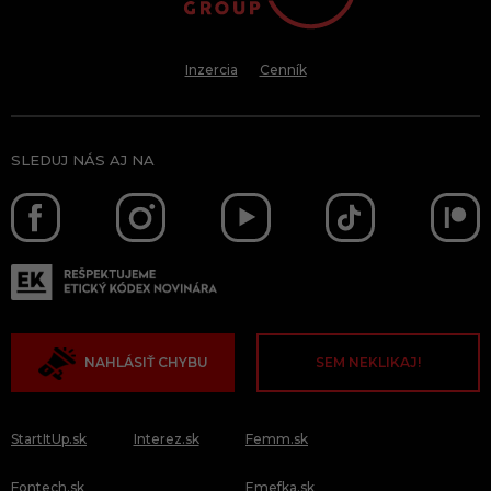
Inzercia
Cenník
SLEDUJ NÁS AJ NA
NAHLÁSIŤ CHYBU
SEM NEKLIKAJ!
StartItUp.sk
Interez.sk
Femm.sk
Fontech.sk
Emefka.sk