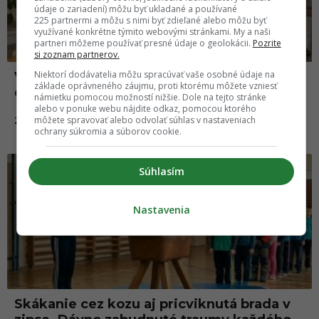
údaje o zariadení) môžu byť ukladané a používané
225 partnermi a môžu s nimi byť zdieľané alebo môžu byť
využívané konkrétne týmito webovými stránkami. My a naši
partneri môžeme používať presné údaje o geolokácii.
Pozrite
si zoznam partnerov.
Niektorí dodávatelia môžu spracúvať vaše osobné údaje na
Veci, ktoré sme si ako deti mysleli o
základe oprávneného záujmu, proti ktorému môžete vzniesť
dospelosti a realita bola úplne inde
námietku pomocou možností nižšie. Dole na tejto stránke
alebo v ponuke webu nájdite odkaz, pomocou ktorého
môžete spravovať alebo odvolať súhlas v nastaveniach
25.05.2026
ZÁBAVA
ochrany súkromia a súborov cookie.
Súhlasím
Nastavenia
Skákanie cez kozu aj pricviknutá brada v