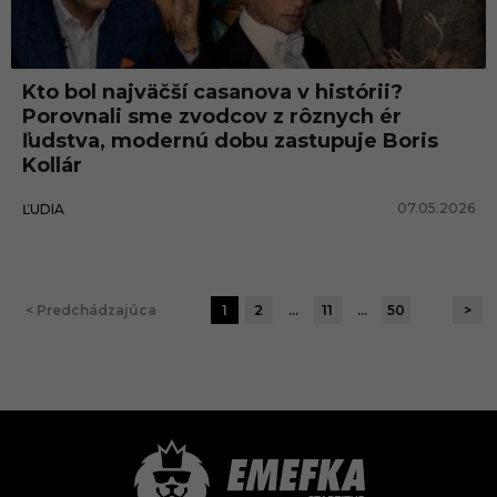
Kto bol najväčší casanova v histórii?
Porovnali sme zvodcov z rôznych ér
ľudstva, modernú dobu zastupuje Boris
Kollár
07.05.2026
ĽUDIA
< Predchádzajúca
1
2
…
11
…
50
>