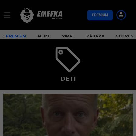
PREMIUM
PREMIUM
MEME
VIRAL
ZÁBAVA
SLOVEN
DETI
d
e
t
i