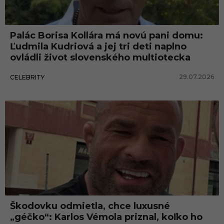
Palác Borisa Kollára má novú pani domu:
Ľudmila Kudriová a jej tri deti naplno
ovládli život slovenského multiotecka
29.07.2026
CELEBRITY
Škodovku odmietla, chce luxusné
„géčko“: Karlos Vémola priznal, koľko ho