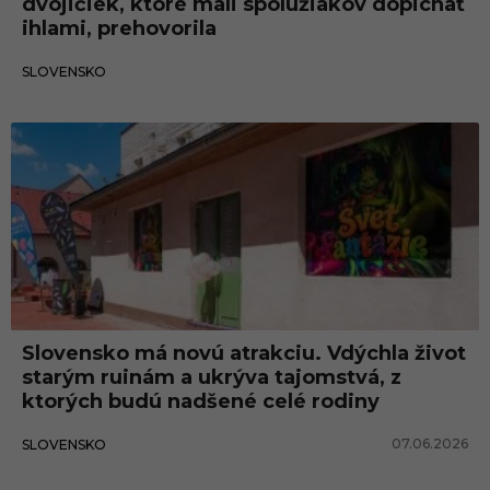
dvojičiek, ktoré mali spolužiakov dopichať
ihlami, prehovorila
12.06.2026
SLOVENSKO
Slovensko má novú atrakciu. Vdýchla život
starým ruinám a ukrýva tajomstvá, z
ktorých budú nadšené celé rodiny
07.06.2026
SLOVENSKO