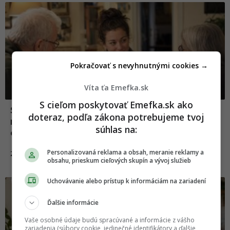
Pokračovať s nevyhnutnými cookies →
Víta ťa Emefka.sk
S cieľom poskytovať Emefka.sk ako
Situácie, pri ktorých sa z návštevy u
doteraz, podľa zákona potrebujeme tvoj
rodičov stane malý psychologický
súhlas na:
experiment
Personalizovaná reklama a obsah, meranie reklamy a
29.05.2026
ZÁBAVA
obsahu, prieskum cieľových skupín a vývoj služieb
Uchovávanie alebo prístup k informáciám na zariadení
Ďalšie informácie
Vaše osobné údaje budú spracúvané a informácie z vášho
zariadenia (súbory cookie, jedinečné identifikátory a ďalšie