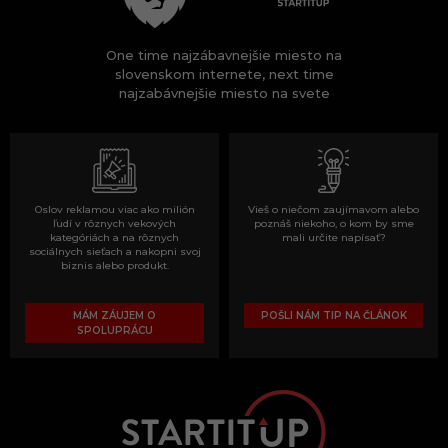
One time najzábavnejšie miesto na
slovenskom internete, next time
najzabávnejšie miesto na svete
Oslov reklamou viac ako milión
Vieš o niečom zaujímavom alebo
ľudí v rôznych vekových
poznáš niekoho, o kom by sme
kategóriách a na rôznych
mali určite napísať?
sociálnych sieťach a nakopni svoj
biznis alebo produkt.
MÁM ZÁUJEM O
POŠLI NÁM TIP NA ČLÁNOK
SPOLUPRÁCU