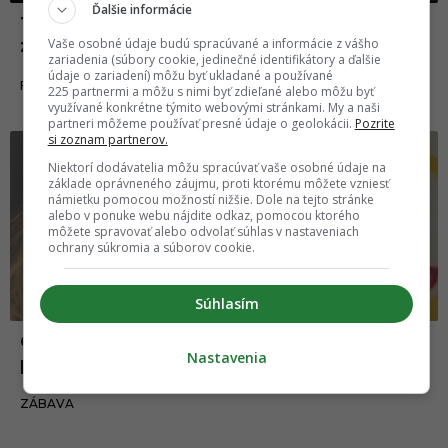
Ďalšie informácie
TOP KOMENTY: Vaše najlepšie komentáre
za mesiac marec
Vaše osobné údaje budú spracúvané a informácie z vášho
zariadenia (súbory cookie, jedinečné identifikátory a ďalšie
údaje o zariadení) môžu byť ukladané a používané
02.04.2020
FAKTY A ZAUJÍMAVOSTI
225 partnermi a môžu s nimi byť zdieľané alebo môžu byť
využívané konkrétne týmito webovými stránkami. My a naši
partneri môžeme používať presné údaje o geolokácii.
Pozrite
si zoznam partnerov.
Zábava
Niektorí dodávatelia môžu spracúvať vaše osobné údaje na
základe oprávneného záujmu, proti ktorému môžete vzniesť
námietku pomocou možností nižšie. Dole na tejto stránke
alebo v ponuke webu nájdite odkaz, pomocou ktorého
môžete spravovať alebo odvolať súhlas v nastaveniach
ochrany súkromia a súborov cookie.
Súhlasím
Originálna fotka mamičky s kresleným
Nastavenia
portrétom od dcéry sa stala virálnou
28.02.2020
ZÁBAVA