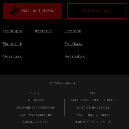
NAHLÁSIŤ CHYBU
SEM NEKLIKAJ!
StartItUp.sk
Interez.sk
Femm.sk
Fontech.sk
Emefka.sk
Odzadu.sk
Receptik.sk
© 2026 emefka.sk
O NÁS
VOP
REDAKCIA
ARCHÍV VOP PREDPLATNÉHO
PODMIENKY POUŽÍVANIA
NASTAVENIA COOKIES
OCHRANA SÚKROMIA
VOP PREDPLATNÉHO
SÚBORY COOKIES
REKLAMAČNÝ FORMULÁR