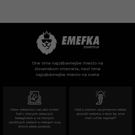
One time najzábavnejšie miesto na
slovenskom internete, next time
najzabávnejšie miesto na svete
Oslov reklamou viac ako milión
Vieš o niečom zaujímavom alebo
ľudí v rôznych vekových
poznáš niekoho, o kom by sme
kategóriách a na rôznych
mali určite napísať?
sociálnych sieťach a nakopni svoj
biznis alebo produkt.