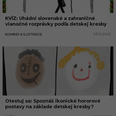
á
k
KVÍZ: Uhádni slovenské a zahraničné
r
vianočné rozprávky podľa detskej kresby
e
23.12.2022
KOMIKSY A ILUSTRÁCIE
s
b
a
Otestuj sa: Spoznáš ikonické hororové
postavy na základe detskej kresby?