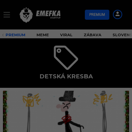
PREMIUM
PREMIUM
MEME
VIRAL
ZÁBAVA
SLOVEN
DETSKÁ KRESBA
d
e
t
s
k