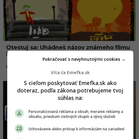
Otestuj sa: Uhádneš názov známeho filmu
len na základe detskej kresby?
Pokračovať s nevyhnutnými cookies →
14.07.2020
KVÍZY
Víta ťa Emefka.sk
S cieľom poskytovať Emefka.sk ako
doteraz, podľa zákona potrebujeme tvoj
súhlas na:
Personalizovaná reklama a obsah, meranie reklamy a
obsahu, prieskum cieľových skupín a vývoj služieb
Uchovávanie alebo prístup k informáciám na zariadení