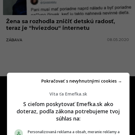
ú
r
Žena sa rozhodla zničiť detskú radosť,
a
teraz je “hviezdou“ internetu
d
08.05.2020
ZÁBAVA
o
s
ť
Pokračovať s nevyhnutnými cookies →
Víta ťa Emefka.sk
S cieľom poskytovať Emefka.sk ako
doteraz, podľa zákona potrebujeme tvoj
One time najzábavnejšie miesto na
súhlas na:
slovenskom internete, next time
najzabávnejšie miesto na svete
Personalizovaná reklama a obsah, meranie reklamy a