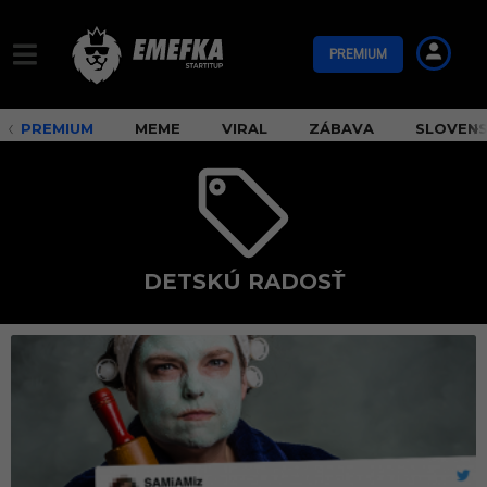
PREMIUM
PREMIUM
MEME
VIRAL
ZÁBAVA
SLOVEN
DETSKÚ RADOSŤ
d
e
t
s
k