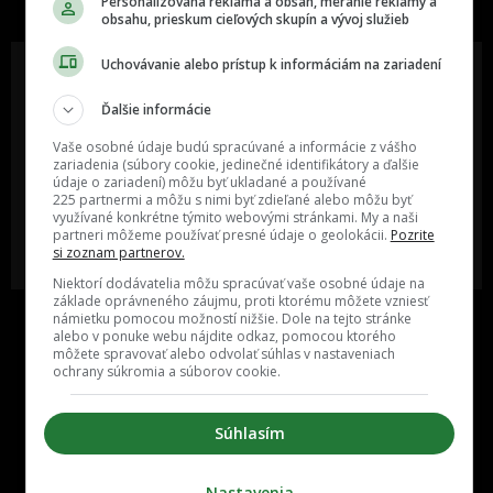
Personalizovaná reklama a obsah, meranie reklamy a
obsahu, prieskum cieľových skupín a vývoj služieb
Uchovávanie alebo prístup k informáciám na zariadení
Ďalšie informácie
Oslov reklamou viac ako milión
Vieš o niečom zaujímavom alebo
ľudí v rôznych vekových
poznáš niekoho, o kom by sme
Vaše osobné údaje budú spracúvané a informácie z vášho
kategóriách a na rôznych
mali určite napísať?
zariadenia (súbory cookie, jedinečné identifikátory a ďalšie
sociálnych sieťach a nakopni svoj
údaje o zariadení) môžu byť ukladané a používané
biznis alebo produkt.
225 partnermi a môžu s nimi byť zdieľané alebo môžu byť
využívané konkrétne týmito webovými stránkami. My a naši
partneri môžeme používať presné údaje o geolokácii.
Pozrite
MÁM ZÁUJEM O
POŠLI NÁM TIP NA ČLÁNOK
si zoznam partnerov.
SPOLUPRÁCU
Niektorí dodávatelia môžu spracúvať vaše osobné údaje na
základe oprávneného záujmu, proti ktorému môžete vzniesť
námietku pomocou možností nižšie. Dole na tejto stránke
alebo v ponuke webu nájdite odkaz, pomocou ktorého
môžete spravovať alebo odvolať súhlas v nastaveniach
ochrany súkromia a súborov cookie.
Súhlasím
Inzercia
Cenník
Nastavenia