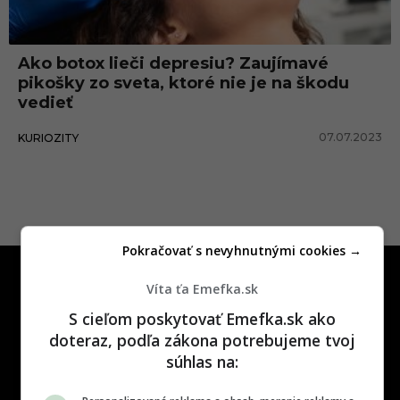
c
Ako botox lieči depresiu? Zaujímavé
pikošky zo sveta, ktoré nie je na škodu
vedieť
07.07.2023
KURIOZITY
Pokračovať s nevyhnutnými cookies →
Víta ťa Emefka.sk
S cieľom poskytovať Emefka.sk ako
doteraz, podľa zákona potrebujeme tvoj
súhlas na:
One time najzábavnejšie miesto na
slovenskom internete, next time
najzabávnejšie miesto na svete