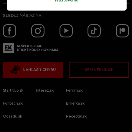
SLEDUJ NÁS AJ NA
NAHLÁSIŤ CHYBU
SEM NEKLIKAJ!
StartItUp.sk
Interez.sk
Femm.sk
Fontech.sk
Emefka.sk
Odzadu.sk
Receptik.sk