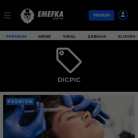
PREMIUM
PREMIUM
MEME
VIRAL
ZÁBAVA
SLOVEN
DICPIC
d
i
c
p
i