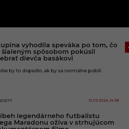
upina vyhodila speváka po tom, čo
 šialeným spôsobom pokúsil
ebrať dievča basákovi
šie by to dopadlo, ak by sa normálne pobili.
12.03.2024
, 14:38
IOZITY
íbeh legendárneho futbalistu
ega Maradonu ožíva v strhujúcom