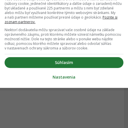
(súbory cookie, jedinečné identifikátory a ďalšie údaje o zariadení) môžu
byť ukladané a používané 225 partnermi a môžu s nimi byť zdieľané
alebo môžu byť využívané konkrétne týmito webovými stránkami. My
a naši partneri môžeme používať presné údaje o geolokácii.
Pozrite si
zoznam partnerov.
Niektorí dodávatelia môžu spracúvať vaše osobné údaje na základe
oprávneného záujmu, proti ktorému môžete vzniesť námietku pomocou
možností nižšie. Dole na tejto stránke alebo v ponuke webu nájdite
odkaz, pomocou ktorého môžete spravovať alebo odvolať súhlas
v nastaveniach ochrany súkromia a súborov cookie.
Súhlasím
Nastavenia