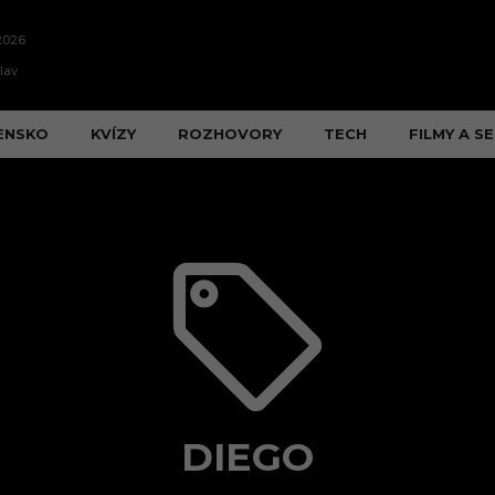
2026
lav
ENSKO
KVÍZY
ROZHOVORY
TECH
FILMY A SE
DIEGO