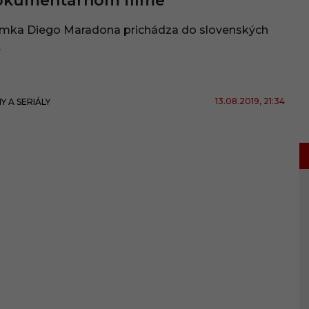
okumentárnom filme
ímka Diego Maradona prichádza do slovenských
.
13.08.2019
, 21:34
MY A SERIÁLY