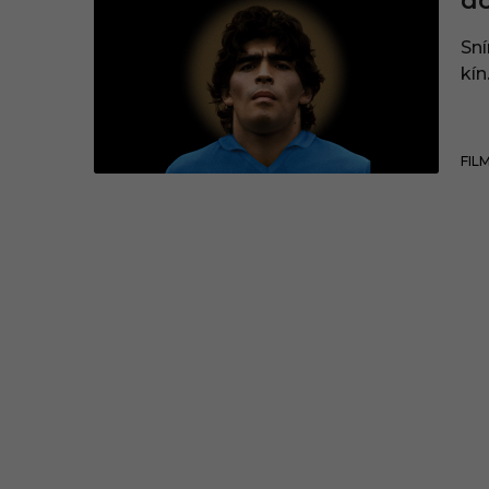
d
Sn
kín
FIL