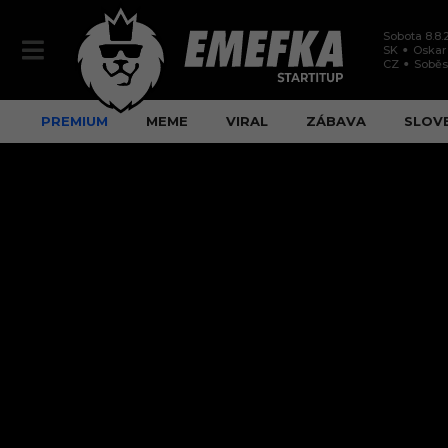
Sobota 8.8.
SK
Oskar
CZ
Soběs
PREMIUM
MEME
VIRAL
ZÁBAVA
SLOV