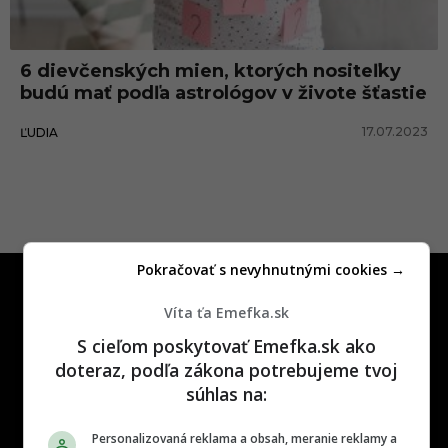
e
n
6 dievčenských mien, ktorých nositeľky
s
budú mať podľa astrológov v živote šťastie
k
17.07.2023
ĽUDIA
é
m
e
n
o
Pokračovať s nevyhnutnými cookies →
Víta ťa Emefka.sk
S cieľom poskytovať Emefka.sk ako
doteraz, podľa zákona potrebujeme tvoj
One time najzábavnejšie miesto na
súhlas na:
slovenskom internete, next time
najzabávnejšie miesto na svete
Personalizovaná reklama a obsah, meranie reklamy a