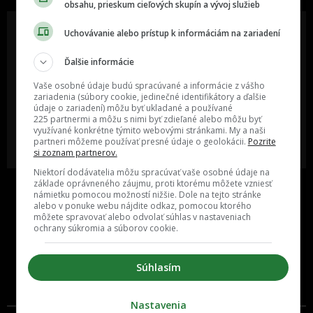
obsahu, prieskum cieľových skupín a vývoj služieb
Uchovávanie alebo prístup k informáciám na zariadení
Ďalšie informácie
Oslov reklamou viac ako milión
Vieš o niečom zaujímavom alebo
ľudí v rôznych vekových
poznáš niekoho, o kom by sme
Vaše osobné údaje budú spracúvané a informácie z vášho
kategóriách a na rôznych
mali určite napísať?
sociálnych sieťach a nakopni svoj
zariadenia (súbory cookie, jedinečné identifikátory a ďalšie
biznis alebo produkt.
údaje o zariadení) môžu byť ukladané a používané
225 partnermi a môžu s nimi byť zdieľané alebo môžu byť
využívané konkrétne týmito webovými stránkami. My a naši
MÁM ZÁUJEM O
POŠLI NÁM TIP NA ČLÁNOK
partneri môžeme používať presné údaje o geolokácii.
Pozrite
SPOLUPRÁCU
si zoznam partnerov.
Niektorí dodávatelia môžu spracúvať vaše osobné údaje na
základe oprávneného záujmu, proti ktorému môžete vzniesť
námietku pomocou možností nižšie. Dole na tejto stránke
alebo v ponuke webu nájdite odkaz, pomocou ktorého
môžete spravovať alebo odvolať súhlas v nastaveniach
ochrany súkromia a súborov cookie.
Súhlasím
Inzercia
Cenník
Nastavenia