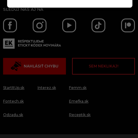
SLEDUJ NÁS AJ NA
NAHLÁSIŤ CHYBU
SEM NEKLIKAJ!
StartItUp.sk
Interez.sk
Femm.sk
Fontech.sk
Emefka.sk
Odzadu.sk
Receptik.sk