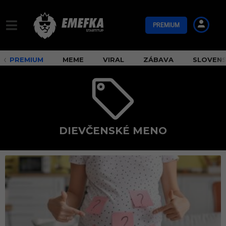
PREMIUM
PREMIUM
MEME
VIRAL
ZÁBAVA
SLOVEN
DIEVČENSKÉ MENO
d
i
e
v
č