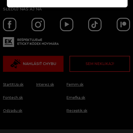
SLEDUJ NÁS AJ NA
NAHLÁSIŤ CHYBU
SEM NEKLIKAJ!
StartItUp.sk
Interez.sk
Femm.sk
Fontech.sk
Emefka.sk
Odzadu.sk
Receptik.sk