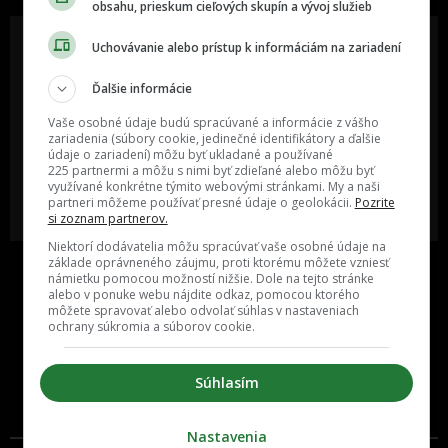
obsahu, prieskum cieľových skupín a vývoj služieb
Uchovávanie alebo prístup k informáciám na zariadení
Ďalšie informácie
Oslov reklamou viac ako milión
Vieš o niečom zaujímavom alebo
ľudí v rôznych vekových
poznáš niekoho, o kom by sme
Vaše osobné údaje budú spracúvané a informácie z vášho
kategóriách a na rôznych
mali určite napísať?
sociálnych sieťach a nakopni svoj
zariadenia (súbory cookie, jedinečné identifikátory a ďalšie
biznis alebo produkt.
údaje o zariadení) môžu byť ukladané a používané
225 partnermi a môžu s nimi byť zdieľané alebo môžu byť
využívané konkrétne týmito webovými stránkami. My a naši
MÁM ZÁUJEM O
POŠLI NÁM TIP NA ČLÁNOK
partneri môžeme používať presné údaje o geolokácii.
Pozrite
SPOLUPRÁCU
si zoznam partnerov.
Niektorí dodávatelia môžu spracúvať vaše osobné údaje na
základe oprávneného záujmu, proti ktorému môžete vzniesť
námietku pomocou možností nižšie. Dole na tejto stránke
alebo v ponuke webu nájdite odkaz, pomocou ktorého
môžete spravovať alebo odvolať súhlas v nastaveniach
ochrany súkromia a súborov cookie.
Súhlasím
Inzercia
Cenník
Nastavenia