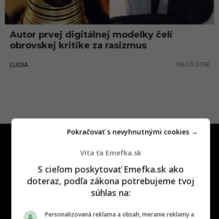
a
l
Autor prvej digitálnej modelky čelí
n
obrovskej kritike za rasizmus
y
06.03.2018
ĽUDIA
Pokračovať s nevyhnutnými cookies →
Víta ťa Emefka.sk
S cieľom poskytovať Emefka.sk ako
doteraz, podľa zákona potrebujeme tvoj
One time najzábavnejšie miesto na
súhlas na:
slovenskom internete, next time
najzabávnejšie miesto na svete
Personalizovaná reklama a obsah, meranie reklamy a