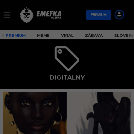
PREMIUM
PREMIUM
MEME
VIRAL
ZÁBAVA
SLOVEN
DIGITALNY
d
i
g
i
t