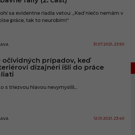
bavné faily (2. časť)
hí sa evidentne riadia vetou: „Keď niečo nemám v
ise práce, tak to neurobím!“
31.07.2021
, 23:50
BAVA
 očividných prípadov, keď
teriéroví dizajnéri išli do práce
liati
o s triezvou hlavou nevymyslíš...
12.01.2021
, 23:40
BAVA