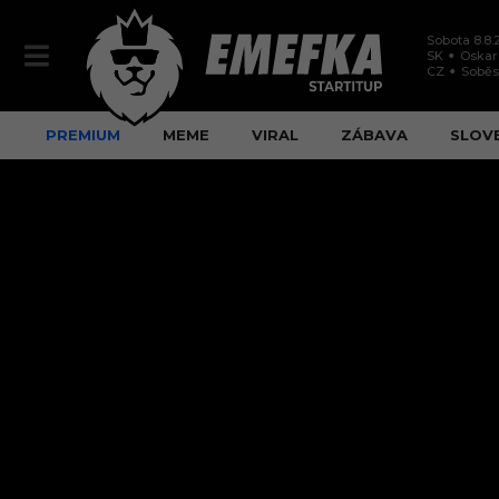
Sobota 8.8.
SK
Oskar
CZ
Soběs
PREMIUM
MEME
VIRAL
ZÁBAVA
SLOV