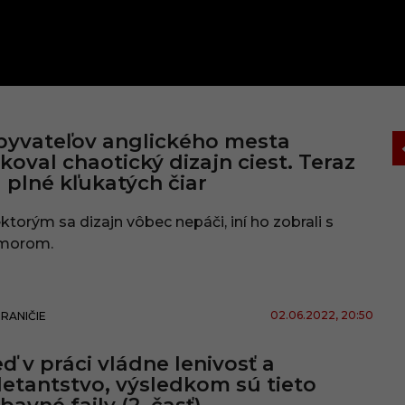
yvateľov anglického mesta
koval chaotický dizajn ciest. Teraz
 plné kľukatých čiar
ktorým sa dizajn vôbec nepáči, iní ho zobrali s
morom.
02.06.2022
, 20:50
RANIČIE
ď v práci vládne lenivosť a
letantstvo, výsledkom sú tieto