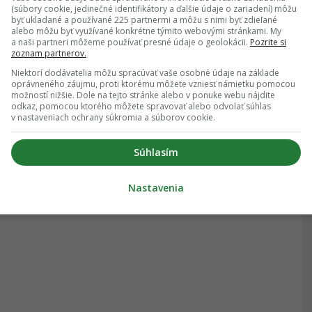
(súbory cookie, jedinečné identifikátory a ďalšie údaje o zariadení) môžu
byť ukladané a používané 225 partnermi a môžu s nimi byť zdieľané
alebo môžu byť využívané konkrétne týmito webovými stránkami. My
a naši partneri môžeme používať presné údaje o geolokácii.
Pozrite si
zoznam partnerov.
Niektorí dodávatelia môžu spracúvať vaše osobné údaje na základe
oprávneného záujmu, proti ktorému môžete vzniesť námietku pomocou
možností nižšie. Dole na tejto stránke alebo v ponuke webu nájdite
odkaz, pomocou ktorého môžete spravovať alebo odvolať súhlas
v nastaveniach ochrany súkromia a súborov cookie.
Súhlasím
Nastavenia