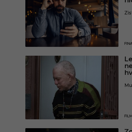
ni
Zis
FIN
Le
ne
hv
Mus
FIL
Zo