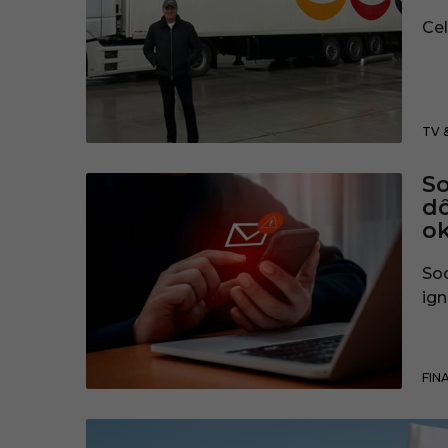
Cel
TV 
So
dô
ok
Soc
ign
FIN