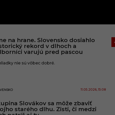
e na hrane. Slovensko dosiahlo
storický rekord v dlhoch a
borníci varujú pred pascou
liadky nie sú vôbec dobré.
11.05.2026
, 15:08
VENSKO
upina Slovákov sa môže zbaviť
ojho starého dlhu. Zisti, či medzi