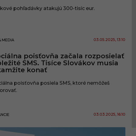
kové pohľadávky atakujú 300-tisíc eur.
03.05.2025
, 13:10
& MEDIA
ciálna poisťovňa začala rozposielať
ležité SMS. Tisíce Slovákov musia
amžite konať
iálna poisťovňa posiela SMS, ktoré nemôžeš
orovať.
03.03.2025
, 16:10
ANCIE