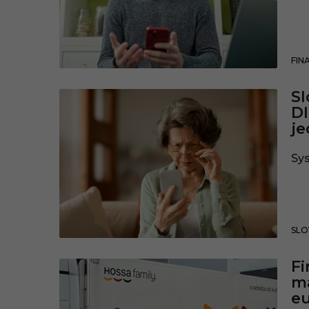
FIN
Sl
Dl
j
Sys
SLO
Fi
má
eu