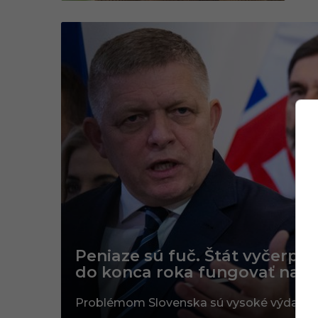
Peniaze sú fuč. Štát vyčerpal
do konca roka fungovať na d
Problémom Slovenska sú vysoké výdavky 