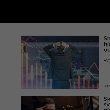
d
Sm
hi
l
od
h
Vyh
SLO
Sk
sv