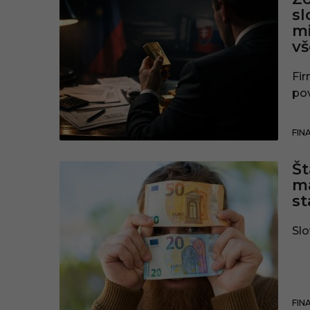
sl
mi
vš
Fir
pov
FIN
Št
ma
st
Slo
FIN