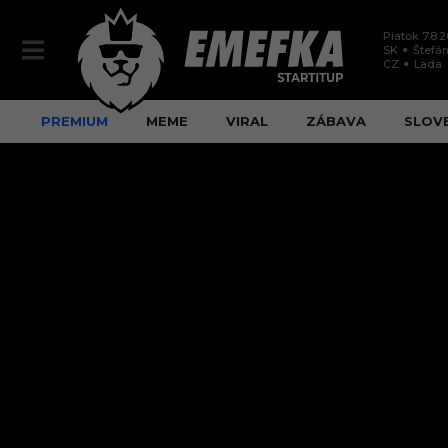
Piatok 7.8.
SK
Štefán
CZ
Lada
PREMIUM
MEME
VIRAL
ZÁBAVA
SLOV