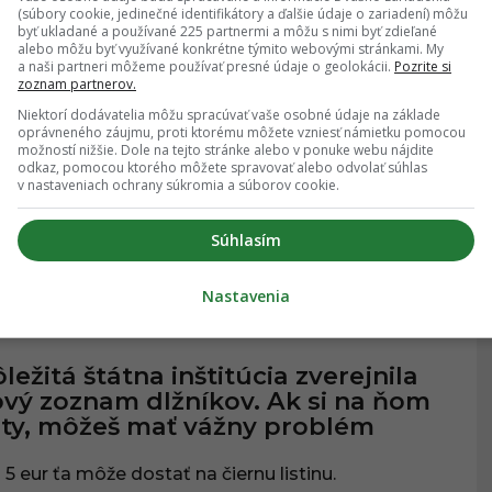
(súbory cookie, jedinečné identifikátory a ďalšie údaje o zariadení) môžu
26.11.2025
, 14:31
byť ukladané a používané 225 partnermi a môžu s nimi byť zdieľané
alebo môžu byť využívané konkrétne týmito webovými stránkami. My
a naši partneri môžeme používať presné údaje o geolokácii.
Pozrite si
zoznam partnerov.
ciálna poisťovňa varuje: Ak v
Niektorí dodávatelia môžu spracúvať vaše osobné údaje na základe
mto zozname uvidíš svoje meno,
oprávneného záujmu, proti ktorému môžete vzniesť námietku pomocou
možností nižšie. Dole na tejto stránke alebo v ponuke webu nájdite
otáľaj ani deň
odkaz, pomocou ktorého môžete spravovať alebo odvolať súhlas
v nastaveniach ochrany súkromia a súborov cookie.
iálna poisťovňa zverejnila dlhé menné zoznamy.
Súhlasím
Nastavenia
21.10.2025
, 10:58
ANCIE
ležitá štátna inštitúcia zverejnila
vý zoznam dlžníkov. Ak si na ňom
 ty, môžeš mať vážny problém
 5 eur ťa môže dostať na čiernu listinu.