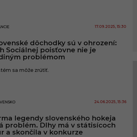
17.09.2025
, 15:30
ANCIE
ovenské dôchodky sú v ohrození:
h Sociálnej poisťovne nie je
ediným problémom
tém sa môže zrútiť.
24.06.2025
, 15:36
VENSKO
rma legendy slovenského hokeja
 problém. Dlhy má v státisícoch
r a skončila v konkurze