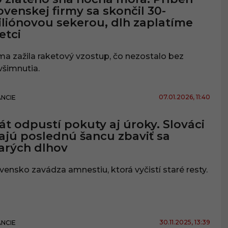
ovenskej firmy sa skončil 30-
liónovou sekerou, dlh zaplatíme
etci
ma zažila raketový vzostup, čo nezostalo bez
šimnutia.
07.01.2026
, 11:40
ANCIE
át odpustí pokuty aj úroky. Slováci
jú poslednú šancu zbaviť sa
arých dlhov
vensko zavádza amnestiu, ktorá vyčistí staré resty.
30.11.2025
, 13:39
ANCIE