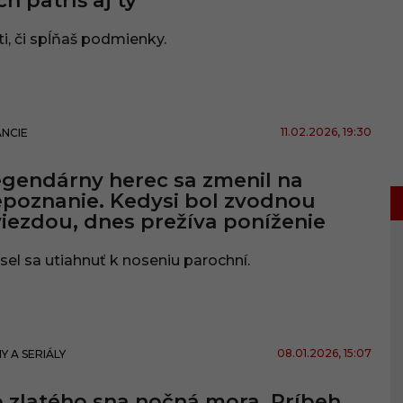
ch patríš aj ty
ti, či spĺňaš podmienky.
11.02.2026
, 19:30
ANCIE
gendárny herec sa zmenil na
poznanie. Kedysi bol zvodnou
iezdou, dnes prežíva poníženie
el sa utiahnuť k noseniu parochní.
08.01.2026
, 15:07
MY A SERIÁLY
 zlatého sna nočná mora. Príbeh