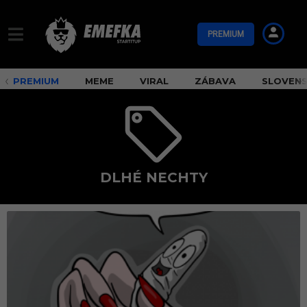
PREMIUM
PREMIUM
MEME
VIRAL
ZÁBAVA
SLOVEN
DLHÉ NECHTY
d
l
h
é
n