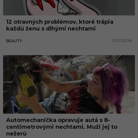
e
c
12 otravných problémov, ktoré trápia
h
každú ženu s dlhými nechtami
t
21.01.2024
BEAUTY
y
Automechanička opravuje autá s 8-
centimetrovými nechtami. Muži jej to
nežerú