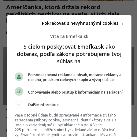
Američanka, ktorá držala rekord
najdlhších nechtov na svete, si ich dala
konečne skrátiť
Pokračovať s nevyhnutnými cookies →
09.04.2021
FAKTY A ZAUJÍMAVOSTI
Víta ťa Emefka.sk
S cieľom poskytovať Emefka.sk ako
Ľudia
doteraz, podľa zákona potrebujeme tvoj
súhlas na:
Personalizovaná reklama a obsah, meranie reklamy a
obsahu, prieskum cieľových skupín a vývoj služieb
Uchovávanie alebo prístup k informáciám na zariadení
Ďalšie informácie
12 otravných problémov, ktorým čelia
Vaše osobné údaje budú spracúvané a informácie z vášho
všetky ženy s dlhými nechtami
zariadenia (súbory cookie, jedinečné identifikátory a ďalšie
údaje o zariadení) môžu byť ukladané a používané
225 partnermi a môžu s nimi byť zdieľané alebo môžu byť
13.03.2021
ĽUDIA
využívané konkrétne týmito webovými stránkami. My a naši