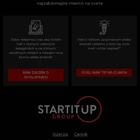
najzabávnejšie miesto na svete
Oslov reklamou viac ako milión
Vieš o niečom zaujímavom alebo
ľudí v rôznych vekových
poznáš niekoho, o kom by sme
kategóriách a na rôznych
mali určite napísať?
sociálnych sieťach a nakopni svoj
biznis alebo produkt.
MÁM ZÁUJEM O
POŠLI NÁM TIP NA ČLÁNOK
SPOLUPRÁCU
Inzercia
Cenník