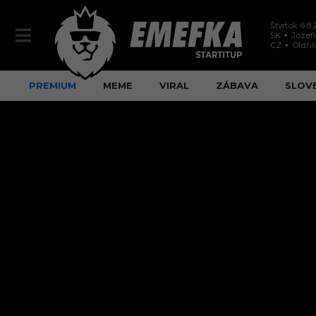
Štvrtok 6.8
SK
Jozef
CZ
Oldři
PREMIUM
MEME
VIRAL
ZÁBAVA
SLOV