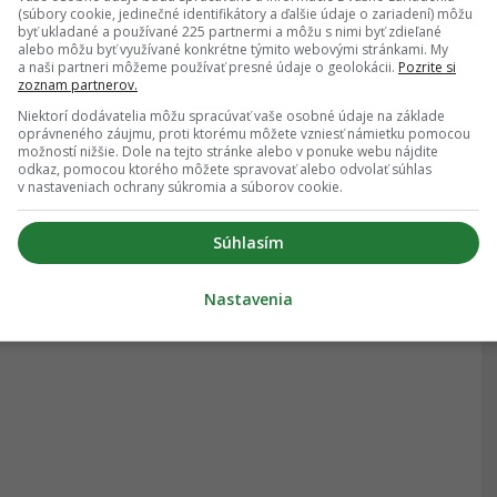
(súbory cookie, jedinečné identifikátory a ďalšie údaje o zariadení) môžu
byť ukladané a používané 225 partnermi a môžu s nimi byť zdieľané
alebo môžu byť využívané konkrétne týmito webovými stránkami. My
a naši partneri môžeme používať presné údaje o geolokácii.
Pozrite si
zoznam partnerov.
Niektorí dodávatelia môžu spracúvať vaše osobné údaje na základe
oprávneného záujmu, proti ktorému môžete vzniesť námietku pomocou
možností nižšie. Dole na tejto stránke alebo v ponuke webu nájdite
odkaz, pomocou ktorého môžete spravovať alebo odvolať súhlas
v nastaveniach ochrany súkromia a súborov cookie.
Súhlasím
Nastavenia