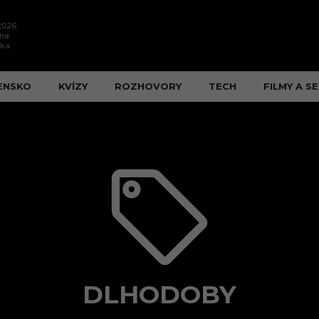
.2026
ína
ška
ENSKO
KVÍZY
ROZHOVORY
TECH
FILMY A SE
DLHODOBY