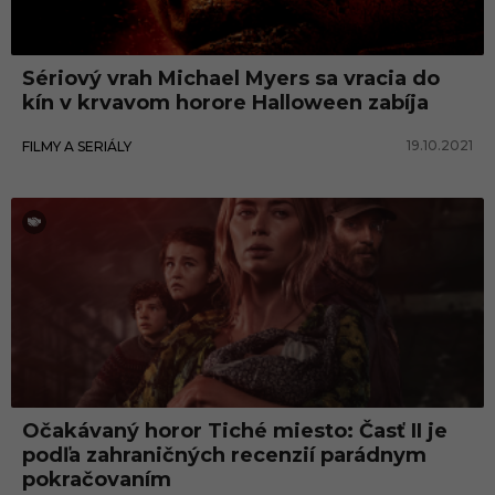
č
a
Sériový vrah Michael Myers sa vracia do
k
kín v krvavom horore Halloween zabíja
á
19.10.2021
FILMY A SERIÁLY
v
a
n
é
h
o
r
o
r
Očakávaný horor Tiché miesto: Časť II je
y
podľa zahraničných recenzií parádnym
pokračovaním