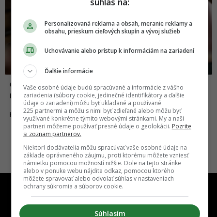
súhlas na:
Personalizovaná reklama a obsah, meranie reklamy a
obsahu, prieskum cieľových skupín a vývoj služieb
Uchovávanie alebo prístup k informáciám na zariadení
Ďalšie informácie
Čarodejnice, démoni aj kliatby. Aké horory
Vaše osobné údaje budú spracúvané a informácie z vášho
nás v kinách čakajú v roku 2020?
zariadenia (súbory cookie, jedinečné identifikátory a ďalšie
údaje o zariadení) môžu byť ukladané a používané
225 partnermi a môžu s nimi byť zdieľané alebo môžu byť
02.01.2020
FILMY A SERIÁLY
využívané konkrétne týmito webovými stránkami. My a naši
partneri môžeme používať presné údaje o geolokácii.
Pozrite
si zoznam partnerov.
Niektorí dodávatelia môžu spracúvať vaše osobné údaje na
základe oprávneného záujmu, proti ktorému môžete vzniesť
námietku pomocou možností nižšie. Dole na tejto stránke
alebo v ponuke webu nájdite odkaz, pomocou ktorého
môžete spravovať alebo odvolať súhlas v nastaveniach
ochrany súkromia a súborov cookie.
Súhlasím