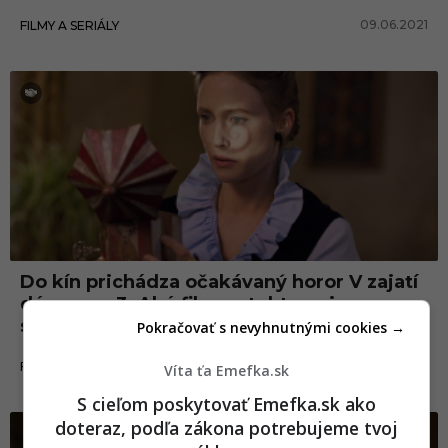
09.06.2021
FILMY A SERIÁLY
Do kín prichádza očakávaný horor V zajatí
démonov 3. Aké filmy z tohto univerza
sme už dostali?
Pokračovať s nevyhnutnými cookies →
04.06.2021
FILMY A SERIÁLY
Víta ťa Emefka.sk
S cieľom poskytovať Emefka.sk ako
doteraz, podľa zákona potrebujeme tvoj