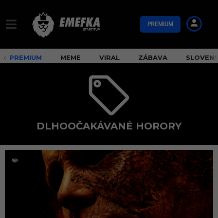
PREMIUM
PREMIUM
MEME
VIRAL
ZÁBAVA
SLOVEN
DLHOOČAKÁVANÉ HORORY
d
l
h
o
o