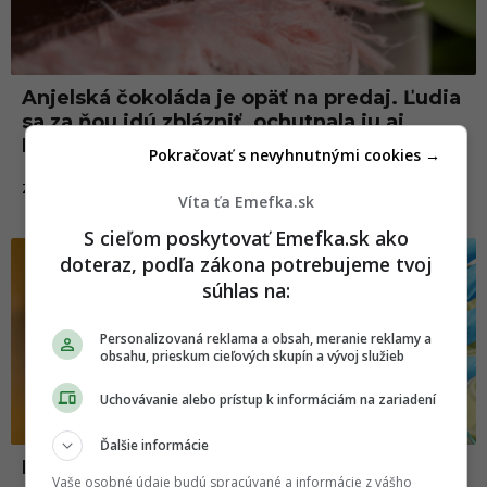
Anjelská čokoláda je opäť na predaj. Ľudia
sa za ňou idú zblázniť, ochutnala ju aj
Plačková
Pokračovať s nevyhnutnými cookies →
17.03.2025
ZAHRANIČIE
Víta ťa Emefka.sk
S cieľom poskytovať Emefka.sk ako
Jedlo
doteraz, podľa zákona potrebujeme tvoj
súhlas na:
Personalizovaná reklama a obsah, meranie reklamy a
obsahu, prieskum cieľových skupín a vývoj služieb
Uchovávanie alebo prístup k informáciám na zariadení
Ďalšie informácie
Dubajské čokolády nie sú plné pistácií, ale
Vaše osobné údaje budú spracúvané a informácie z vášho