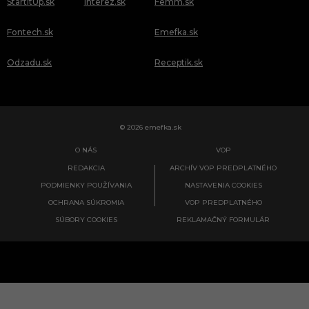
StartItUp.sk
Interez.sk
Femm.sk
Fontech.sk
Emefka.sk
Odzadu.sk
Receptik.sk
© 2026 emefka.sk
O NÁS
VOP
REDAKCIA
ARCHÍV VOP PREDPLATNÉHO
PODMIENKY POUŽÍVANIA
NASTAVENIA COOKIES
OCHRANA SÚKROMIA
VOP PREDPLATNÉHO
SÚBORY COOKIES
REKLAMAČNÝ FORMULÁR