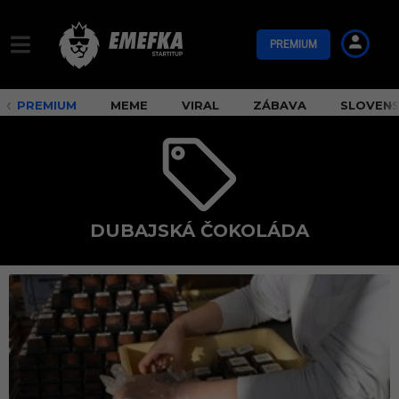
PREMIUM
PREMIUM
MEME
VIRAL
ZÁBAVA
SLOVEN
DUBAJSKÁ ČOKOLÁDA
d
u
b
a
j