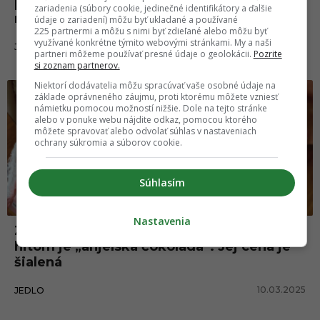
plné plesní. Rozsiahlym testom
zariadenia (súbory cookie, jedinečné identifikátory a ďalšie
nevyhovelo až 96 % vzoriek
údaje o zariadení) môžu byť ukladané a používané
225 partnermi a môžu s nimi byť zdieľané alebo môžu byť
využívané konkrétne týmito webovými stránkami. My a naši
17.03.2025
JEDLO
partneri môžeme používať presné údaje o geolokácii.
Pozrite
si zoznam partnerov.
Niektorí dodávatelia môžu spracúvať vaše osobné údaje na
základe oprávneného záujmu, proti ktorému môžete vzniesť
námietku pomocou možností nižšie. Dole na tejto stránke
alebo v ponuke webu nájdite odkaz, pomocou ktorého
môžete spravovať alebo odvolať súhlas v nastaveniach
ochrany súkromia a súborov cookie.
Súhlasím
Nastavenia
Zabudni na dubajskú čokoládu, novým
hitom je „anjelska čokoláda“. Jej cena je
šialená
10.03.2025
JEDLO