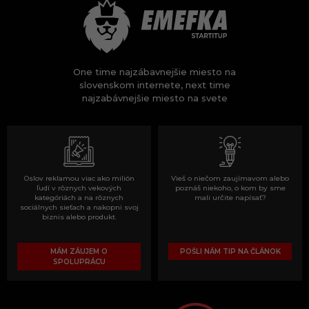
One time najzábavnejšie miesto na
slovenskom internete, next time
najzabávnejšie miesto na svete
Oslov reklamou viac ako milión
Vieš o niečom zaujímavom alebo
ľudí v rôznych vekových
poznáš niekoho, o kom by sme
kategóriách a na rôznych
mali určite napísať?
sociálnych sieťach a nakopni svoj
biznis alebo produkt.
MÁM ZÁUJEM O
POŠLI NÁM TIP NA ČLÁNOK
SPOLUPRÁCU