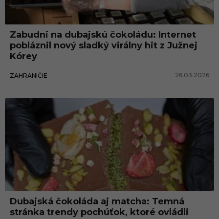
s
k
Zabudni na dubajskú čokoládu: Internet
á
pobláznil nový sladký virálny hit z Južnej
č
Kórey
o
26.03.2026
ZAHRANIČIE
k
o
l
á
d
a
Dubajská čokoláda aj matcha: Temná
stránka trendy pochúťok, ktoré ovládli