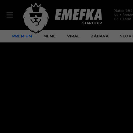
Piatok 7.8.
SK
Štefán
CZ
Lada
PREMIUM
MEME
VIRAL
ZÁBAVA
SLOV