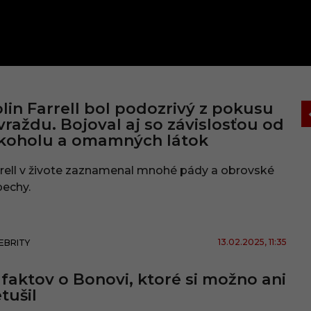
lin Farrell bol podozrivý z pokusu
vraždu. Bojoval aj so závislosťou od
lkoholu a omamných látok
rell v živote zaznamenal mnohé pády a obrovské
pechy.
13.02.2025
, 11:35
EBRITY
 faktov o Bonovi, ktoré si možno ani
tušil