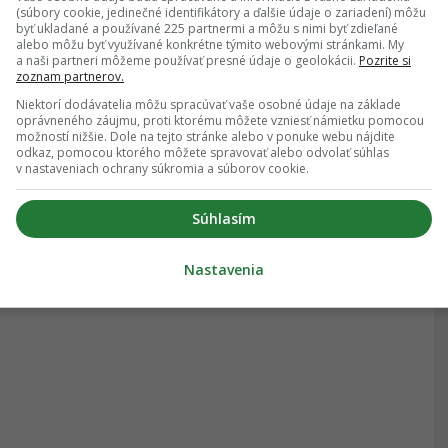
(súbory cookie, jedinečné identifikátory a ďalšie údaje o zariadení) môžu
byť ukladané a používané 225 partnermi a môžu s nimi byť zdieľané
alebo môžu byť využívané konkrétne týmito webovými stránkami. My
a naši partneri môžeme používať presné údaje o geolokácii.
Pozrite si
zoznam partnerov.
Niektorí dodávatelia môžu spracúvať vaše osobné údaje na základe
oprávneného záujmu, proti ktorému môžete vzniesť námietku pomocou
možností nižšie. Dole na tejto stránke alebo v ponuke webu nájdite
odkaz, pomocou ktorého môžete spravovať alebo odvolať súhlas
v nastaveniach ochrany súkromia a súborov cookie.
Súhlasím
Nastavenia