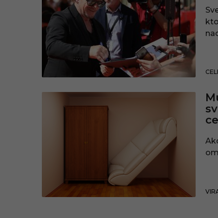
Sve
kto
na
CEL
Mu
sv
c
Ako
omd
VIR