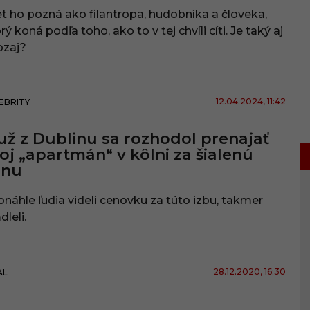
t ho pozná ako filantropa, hudobníka a človeka,
rý koná podľa toho, ako to v tej chvíli cíti. Je taký aj
ozaj?
12.04.2024
, 11:42
EBRITY
ž z Dublinu sa rozhodol prenajať
oj „apartmán“ v kôlni za šialenú
enu
náhle ľudia videli cenovku za túto izbu, takmer
leli.
28.12.2020
, 16:30
AL