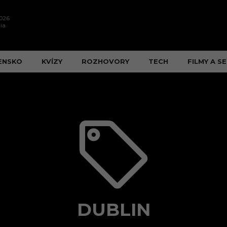
2026
ia
ENSKO
KVÍZY
ROZHOVORY
TECH
FILMY A SE
DUBLIN