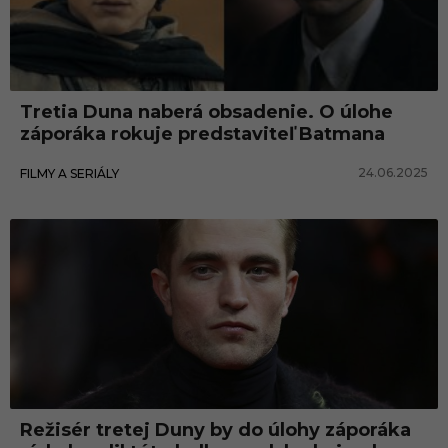
Tretia Duna naberá obsadenie. O úlohe
záporáka rokuje predstaviteľ Batmana
24.06.2025
FILMY A SERIÁLY
Filmy a seriály
Režisér tretej Duny by do úlohy záporáka