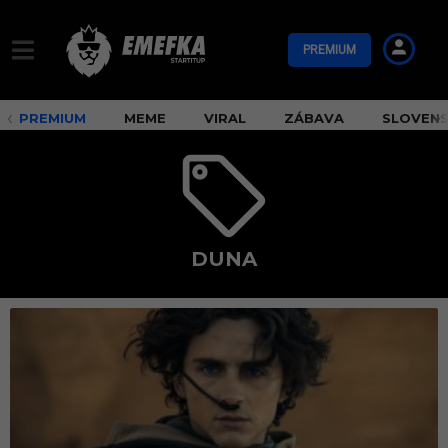
PREMIUM
PREMIUM
MEME
VIRAL
ZÁBAVA
SLOVEN
DUNA
D
u
n
a