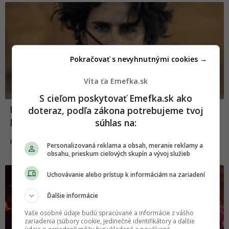
Pokračovať s nevyhnutnými cookies →
Víta ťa Emefka.sk
S cieľom poskytovať Emefka.sk ako
doteraz, podľa zákona potrebujeme tvoj
Kedy dorazí tretia Duna? Režisér sa do nej
pustí skôr, než plánoval
súhlas na:
24.10.2024
FILMY A SERIÁLY
Personalizovaná reklama a obsah, meranie reklamy a
obsahu, prieskum cieľových skupín a vývoj služieb
Uchovávanie alebo prístup k informáciám na zariadení
Ďalšie informácie
Vaše osobné údaje budú spracúvané a informácie z vášho
zariadenia (súbory cookie, jedinečné identifikátory a ďalšie