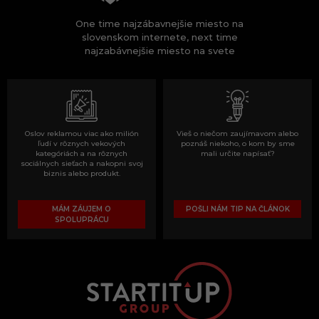
One time najzábavnejšie miesto na
slovenskom internete, next time
najzabávnejšie miesto na svete
Oslov reklamou viac ako milión
Vieš o niečom zaujímavom alebo
ľudí v rôznych vekových
poznáš niekoho, o kom by sme
kategóriách a na rôznych
mali určite napísať?
sociálnych sieťach a nakopni svoj
biznis alebo produkt.
MÁM ZÁUJEM O
POŠLI NÁM TIP NA ČLÁNOK
SPOLUPRÁCU