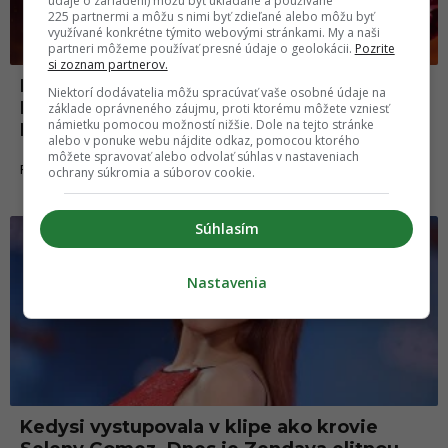
údaje o zariadení) môžu byť ukladané a používané
225 partnermi a môžu s nimi byť zdieľané alebo môžu byť
využívané konkrétne týmito webovými stránkami. My a naši
partneri môžeme používať presné údaje o geolokácii.
Pozrite
si zoznam partnerov.
Dva najväčšie filmy, ktoré nikdy nevznikli.
Niektorí dodávatelia môžu spracúvať vaše osobné údaje na
Duna od Alejandra Jodorowského a
základe oprávneného záujmu, proti ktorému môžete vzniesť
námietku pomocou možností nižšie. Dole na tejto stránke
Kubrickov Napoleon
alebo v ponuke webu nájdite odkaz, pomocou ktorého
môžete spravovať alebo odvolať súhlas v nastaveniach
13.09.2024
FILMY A SERIÁLY
ochrany súkromia a súborov cookie.
Súhlasím
Nastavenia
Kedysi vystupovala v klipe ako krovie