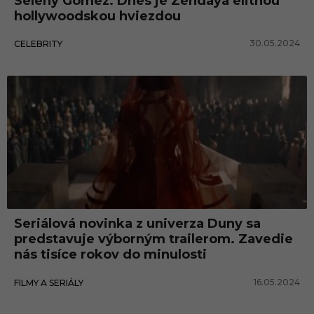
Seleny Gomez. Dnes je Zendaya elitnou
hollywoodskou hviezdou
30.05.2024
CELEBRITY
Seriálová novinka z univerza Duny sa
predstavuje výborným trailerom. Zavedie
nás tisíce rokov do minulosti
16.05.2024
FILMY A SERIÁLY